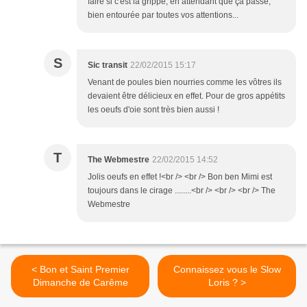
faire si c'est la grippe, en attendant que ça passe,
bien entourée par toutes vos attentions...
S
Sic transit
22/02/2015 15:17
Venant de poules bien nourries comme les vôtres ils
devaient être délicieux en effet. Pour de gros appétits
les oeufs d'oie sont très bien aussi !
T
The Webmestre
22/02/2015 14:52
Jolis oeufs en effet !<br /> <br /> Bon ben Mimi est
toujours dans le cirage ........<br /> <br /> <br /> The
Webmestre
< Bon et Saint Premier
Connaissez vous le Slow
Dimanche de Carême
Loris ? >