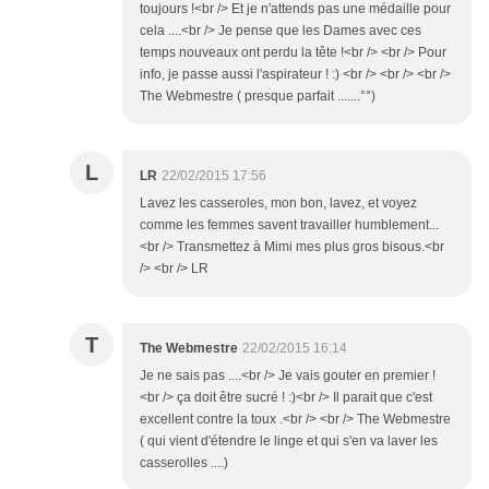
toujours !<br /> Et je n'attends pas une médaille pour
cela ....<br /> Je pense que les Dames avec ces
temps nouveaux ont perdu la tête !<br /> <br /> Pour
info, je passe aussi l'aspirateur ! :) <br /> <br /> <br />
The Webmestre ( presque parfait .......°°)
L
LR
22/02/2015 17:56
Lavez les casseroles, mon bon, lavez, et voyez
comme les femmes savent travailler humblement...
<br /> Transmettez à Mimi mes plus gros bisous.<br
/> <br /> LR
T
The Webmestre
22/02/2015 16:14
Je ne sais pas ....<br /> Je vais gouter en premier !
<br /> ça doit être sucré ! :)<br /> Il parait que c'est
excellent contre la toux .<br /> <br /> The Webmestre
( qui vient d'étendre le linge et qui s'en va laver les
casserolles ....)