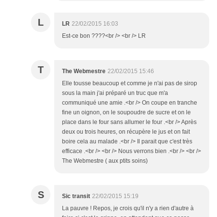
L
LR
22/02/2015 16:03
Est-ce bon ????<br /> <br /> LR
T
The Webmestre
22/02/2015 15:46
Elle tousse beaucoup et comme je n'ai pas de sirop
sous la main j'ai préparé un truc que m'a
communiqué une amie .<br /> On coupe en tranche
fine un oignon, on le soupoudre de sucre et on le
place dans le four sans allumer le four .<br /> Après
deux ou trois heures, on récupère le jus et on fait
boire cela au malade .<br /> Il parait que c'est très
efficace .<br /> <br /> Nous verrons bien .<br /> <br />
The Webmestre ( aux ptits soins)
S
Sic transit
22/02/2015 15:19
La pauvre ! Repos, je crois qu'il n'y a rien d'autre à