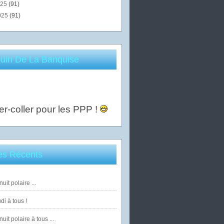
025
(91)
025
(91)
uin De La Banquise
er-coller pour les PPP !
les Récents
uit polaire ...
di à tous !
uit polaire à tous ...