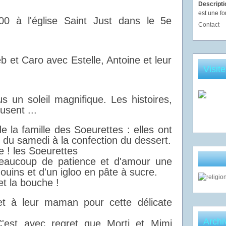
Descript
est une fo
 à l'église Saint Just dans le 5e
Contact
 et Caro avec Estelle, Antoine et leur
Visit
s un soleil magnifique. Les histoires,
usent ...
e la famille des Soeurettes : elles ont
i du samedi à la confection du dessert.
se ! les Soeurettes
beaucoup de patience et d'amour une
uins et d'un igloo en pâte à sucre.
et la bouche !
et à leur maman pour cette délicate
Archi
C'est avec regret que Morti et Mimi