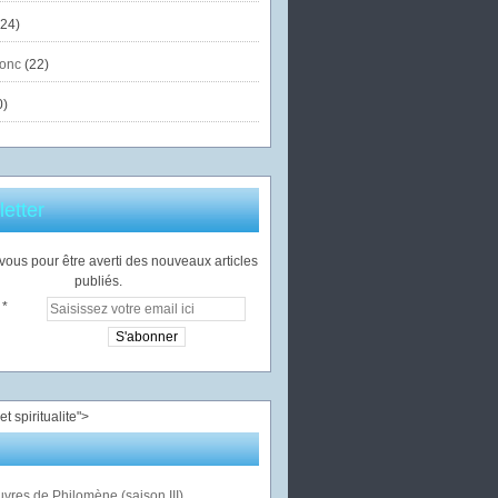
24)
onc
(22)
0)
etter
ous pour être averti des nouveaux articles
publiés.
">
vres de Philomène (saison III)