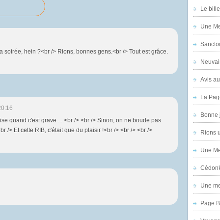
Le bill
Une Mer
Sanctor
a soirée, hein ?<br /> Rions, bonnes gens.<br /> Tout est grâce.
Neuvai
Avis au
La Pag
20:16
Bonne 
se quand c'est grave ....<br /> <br /> Sinon, on ne boude pas
 <br /> Et cette RIB, c'était que du plaisir !<br /> <br /> <br />
Rions 
Une Mer
Cédon
Une mer
Page B