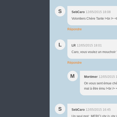
S
SebCaro
12/05/2015 18:08
Volontiers Chère Tante !<br /> <b
Répondre
L
LR
12/05/2015 18:01
Caro, vous voulez un mouchoir 
Répondre
M
Mortimer
12/05/2015 
On vous sent émue chère
mal à être ému !<br /> <
S
SebCaro
12/05/2015 16:45
Un seul mot : MERCI.<br /> <br 