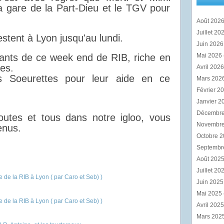
a gare de la Part-Dieu et le TGV pour
Août 202
Juillet 20
tent à Lyon jusqu'au lundi.
Juin 202
ipants de ce week end de RIB, riche en
Mai 2026
es.
Avril 202
s Soeurettes pour leur aide en ce
Mars 202
Février 2
Janvier 2
Décembr
utes et tous dans notre igloo, vous
Novembr
enus.
Octobre 
Septembr
Août 202
Juillet 20
Juin 202
Mai 2025
Avril 202
Mars 202