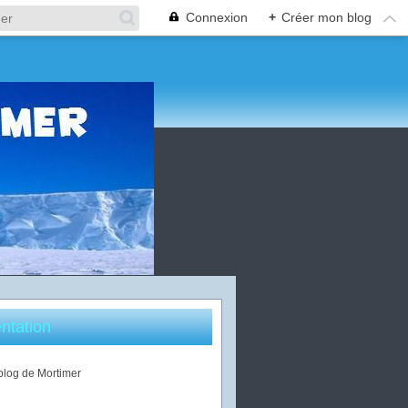
Connexion
+
Créer mon blog
ntation
 blog de Mortimer