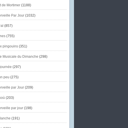
et de Mortimer
(1188)
veille Par Jour
(1032)
al
(857)
nes
(755)
x pingouins
(351)
e Musicale du Dimanche
(298)
journée
(297)
un peu
(275)
veille par Jour
(209)
koù
(203)
veille par jour
(198)
lanche
(191)