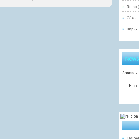
Rome
(
Cékoid
Bnp
(2
Newsl
Abonnez-v
Email
Les oeu