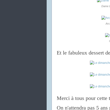
Dame LR
Arc
Et le fabuleux dessert de
Merci à tous pour cette 
On n'attendra pas 5 ans 