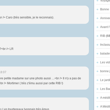
Voyage
Bonne n
r /> Caro (très sensible, je le reconnais).
Anniver
Avant l
RIB
(68
Inclass
?<br /> LR
balade
Les vid
bonne 
18:07
 petite madame sur une photo aussi ....<br /> Il n'y a pas de
Le jard
br /> Mortimer ( très z'ému aussi par cette RIB !)
Les Ban
A médit
A Médit
/> Les tourtereaux lyonnais très émus.