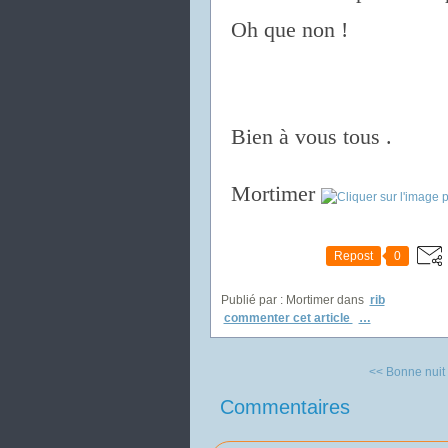
Oh que non !
Bien à vous tous .
Mortimer
Repost
0
Publié par : Mortimer
dans
rib
commenter cet article
…
<< Bonne nuit p
Commentaires