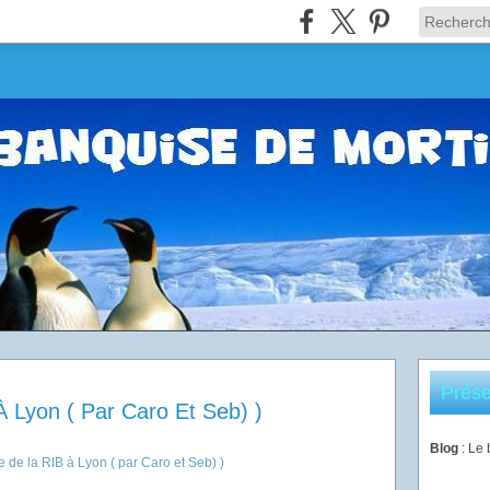
Prése
 Lyon ( Par Caro Et Seb) )
Blog
: Le