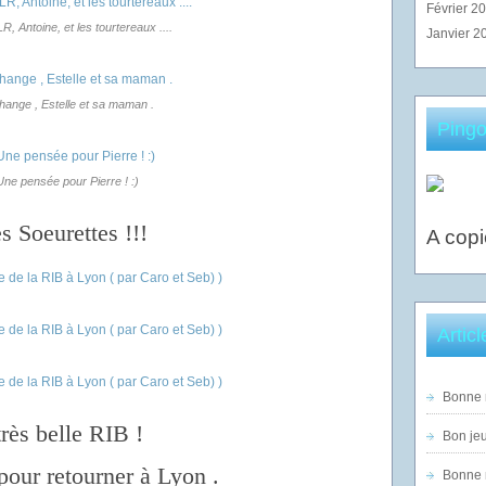
Février 2
, Antoine, et les tourtereaux ....
Janvier 2
hange , Estelle et sa maman .
Pingo
Une pensée pour Pierre ! :)
s Soeurettes !!!
A copi
Artic
Bonne n
très belle RIB !
Bon jeu
pour retourner à Lyon .
Bonne n