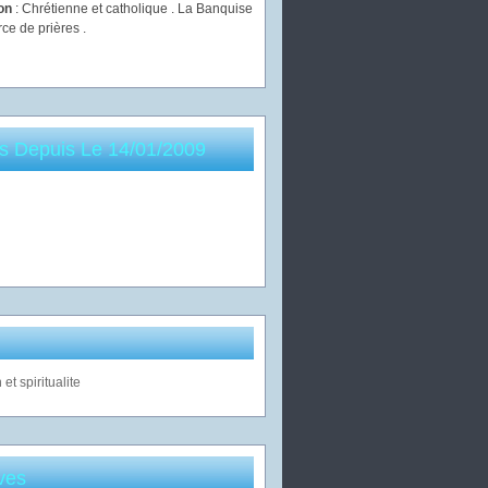
ion
: Chrétienne et catholique . La Banquise
rce de prières .
es Depuis Le 14/01/2009
ves