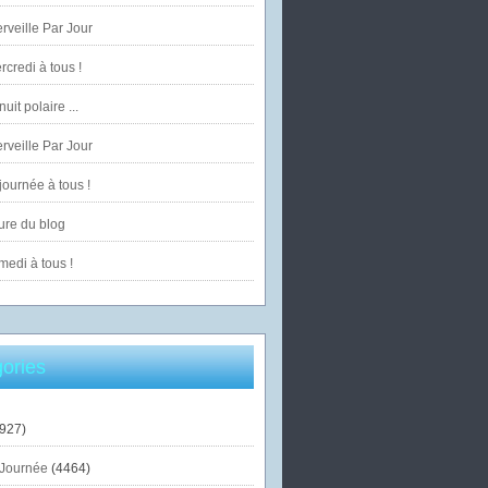
veille Par Jour
credi à tous !
uit polaire ...
veille Par Jour
ournée à tous !
ure du blog
edi à tous !
ories
927)
Journée
(4464)