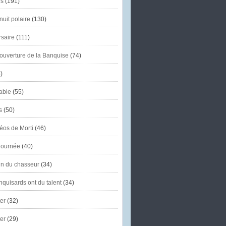
s
(191)
uit polaire
(130)
saire
(111)
'ouverture de la Banquise
(74)
)
able
(55)
s
(50)
éos de Morti
(46)
journée
(40)
in du chasseur
(34)
quisards ont du talent
(34)
er
(32)
er
(29)