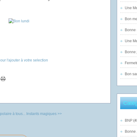
Une Mer
Bon mer
Bonne n
Une Mer
Bonne j
Fermet
Bon sam
Catég
olaire à tous...
Instants magiques >>
BNP
(4
Bonne 