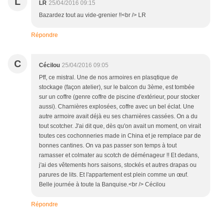
L
LR
25/04/2016 09:15
Bazardez tout au vide-grenier !!<br /> LR
Répondre
C
Cécilou
25/04/2016 09:05
Pff, ce mistral. Une de nos armoires en plasqtique de
stockage (façon atelier), sur le balcon du 3ème, est tombée
sur un coffre (genre coffre de piscine d'extérieur, pour stocker
aussi). Charnières explosées, coffre avec un bel éclat. Une
autre armoire avait déjà eu ses charnières cassées. On a du
tout scotcher. J'ai dit que, dès qu'on avait un moment, on virait
toutes ces cochonneries made in China et je remplace par de
bonnes cantines. On va pas passer son temps à tout
ramasser et colmater au scotch de déménageur !! Et dedans,
j'ai des vêtements hors saisons, stockés et autres drapas ou
parures de lits. Et l'appartement est plein comme un œuf.
Belle journée à toute la Banquise.<br /> Cécilou
Répondre