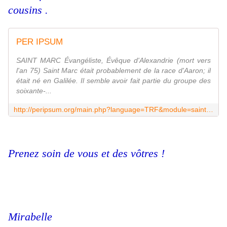
cousins .
PER IPSUM
SAINT MARC Évangéliste, Évêque d'Alexandrie (mort vers
l'an 75) Saint Marc était probablement de la race d'Aaron; il
était né en Galilée. Il semble avoir fait partie du groupe des
soixante-...
http://peripsum.org/main.php?language=TRF&module=saintfeast&localdate=20160425&id=152&fd=0
Prenez soin de vous et des vôtres !
Mirabelle