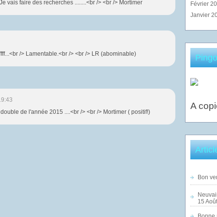
vais faire des recherches ........<br /> <br /> Mortimer
Février 2
Janvier 2
fffffff...<br /> Lamentable.<br /> <br /> LR (abominable)
Pingo
19:43
A copi
double de l'année 2015 ....<br /> <br /> Mortimer ( positif!)
Artic
Bon ven
Neuvai
15 Août
Bonne n