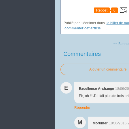
Repost
0
Publié par : Mortimer
dans
le billet de m
commenter cet article
…
<< Bonne n
Commentaires
Ajouter un commentaire
E
Excellence Archange
18/06/20
Eh, oh !!! J'ai fait plus de trois a
Répondre
M
Mortimer
18/06/2016 