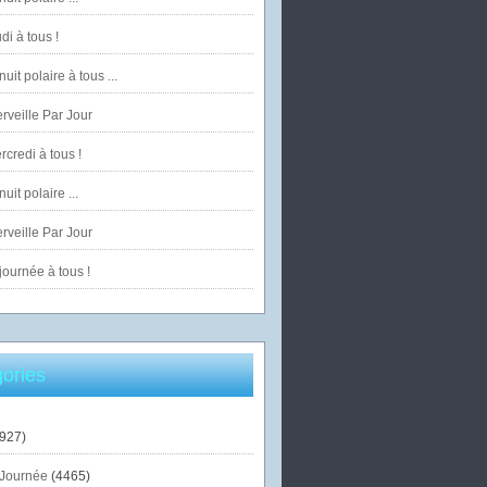
di à tous !
uit polaire à tous ...
veille Par Jour
credi à tous !
uit polaire ...
veille Par Jour
ournée à tous !
ories
927)
Journée
(4465)