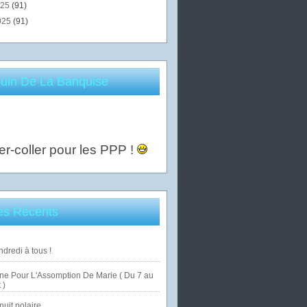
025
(91)
025
(91)
uin De La Banquise
er-coller pour les PPP !
les Récents
dredi à tous !
ne Pour L'Assomption De Marie ( Du 7 au
 )
uit polaire ...