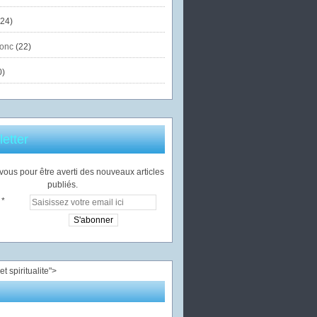
24)
onc
(22)
0)
etter
ous pour être averti des nouveaux articles
publiés.
">