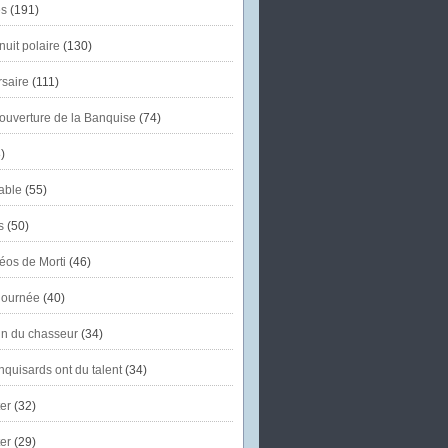
s
(191)
uit polaire
(130)
saire
(111)
'ouverture de la Banquise
(74)
)
able
(55)
s
(50)
éos de Morti
(46)
journée
(40)
in du chasseur
(34)
quisards ont du talent
(34)
er
(32)
er
(29)