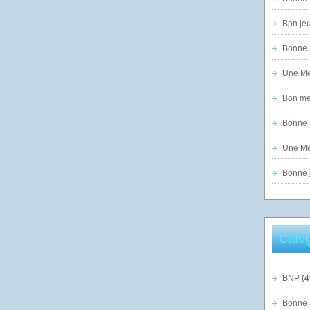
Bon jeu
Bonne n
Une Mer
Bon mer
Bonne n
Une Mer
Bonne j
Catég
BNP
(4
Bonne 