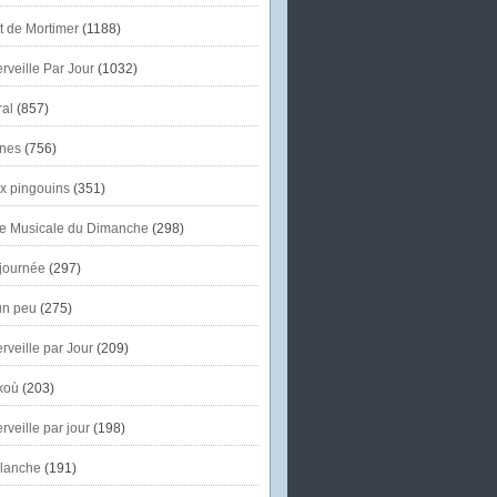
et de Mortimer
(1188)
veille Par Jour
(1032)
al
(857)
nes
(756)
x pingouins
(351)
e Musicale du Dimanche
(298)
journée
(297)
un peu
(275)
veille par Jour
(209)
koù
(203)
veille par jour
(198)
lanche
(191)