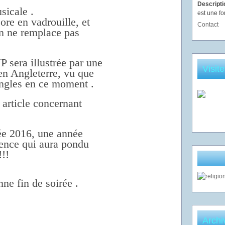
Descript
sicale .
est une fo
e en vadrouille, et
Contact
n ne remplace pas
P sera illustrée par une
Visit
en Angleterre, vu que
Angles en ce moment .
article concernant
née 2016, une année
ence qui aura pondu
!!!
ne fin de soirée .
Archi