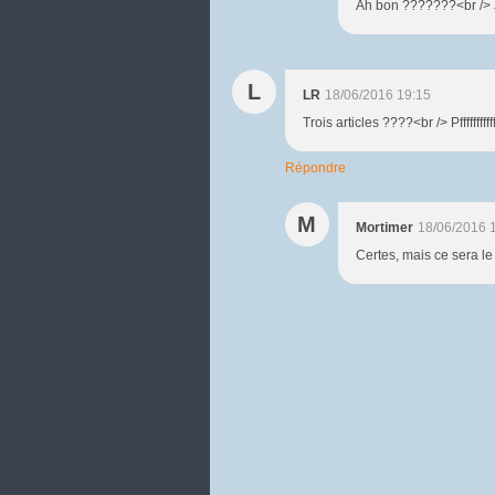
Ah bon ???????<br /> Je 
L
LR
18/06/2016 19:15
Trois articles ????<br /> Pfffffff
Répondre
M
Mortimer
18/06/2016 
Certes, mais ce sera le 