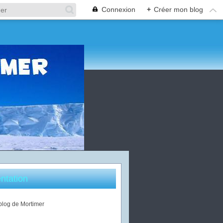
Connexion
+
Créer mon blog
ntation
 blog de Mortimer