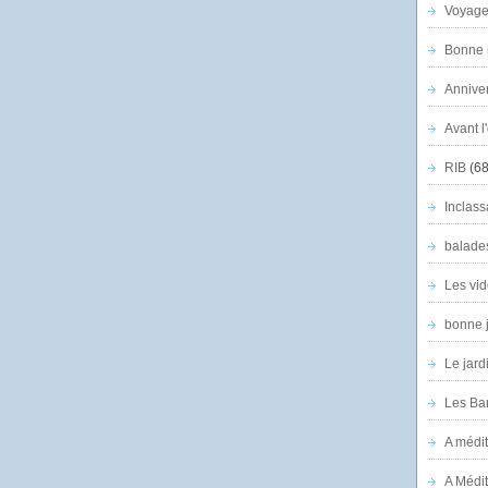
Voyage
Bonne n
Anniver
Avant l
RIB
(68
Inclass
balade
Les vid
bonne 
Le jard
Les Ban
A médit
A Médit