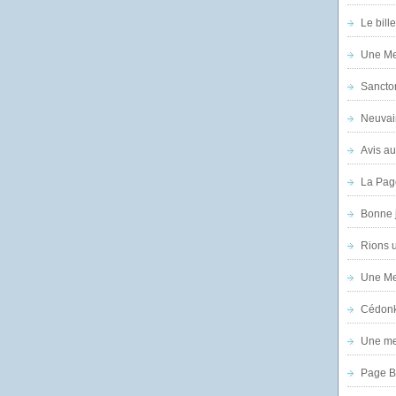
Le bill
Une Mer
Sanctor
Neuvai
Avis au
La Pag
Bonne 
Rions 
Une Mer
Cédon
Une mer
Page B