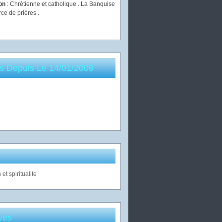
ion
: Chrétienne et catholique . La Banquise
rce de prières .
es Depuis Le 14/01/2009
ves