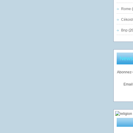
Rome
(
Cékoid
Bnp
(2
Newsl
Abonnez-v
Email