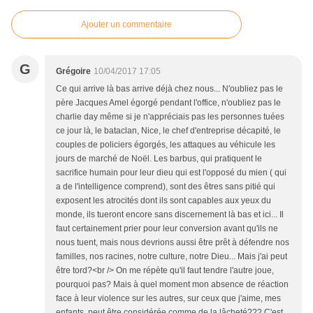
Ajouter un commentaire
G
Grégoire
10/04/2017 17:05
Ce qui arrive là bas arrive déjà chez nous... N'oubliez pas le
père Jacques Amel égorgé pendant l'office, n'oubliez pas le
charlie day même si je n'appréciais pas les personnes tuées
ce jour là, le bataclan, Nice, le chef d'entreprise décapité, le
couples de policiers égorgés, les attaques au véhicule les
jours de marché de Noël. Les barbus, qui pratiquent le
sacrifice humain pour leur dieu qui est l'opposé du mien ( qui
a de l'intelligence comprend), sont des êtres sans pitié qui
exposent les atrocités dont ils sont capables aux yeux du
monde, ils tueront encore sans discernement là bas et ici... Il
faut certainement prier pour leur conversion avant qu'ils ne
nous tuent, mais nous devrions aussi être prêt à défendre nos
familles, nos racines, notre culture, notre Dieu... Mais j'ai peut
être tord?<br /> On me répète qu'il faut tendre l'autre joue,
pourquoi pas? Mais à quel moment mon absence de réaction
face à leur violence sur les autres, sur ceux que j'aime, mes
enfants, peut être considérée comme de la lâcheté??? C'est