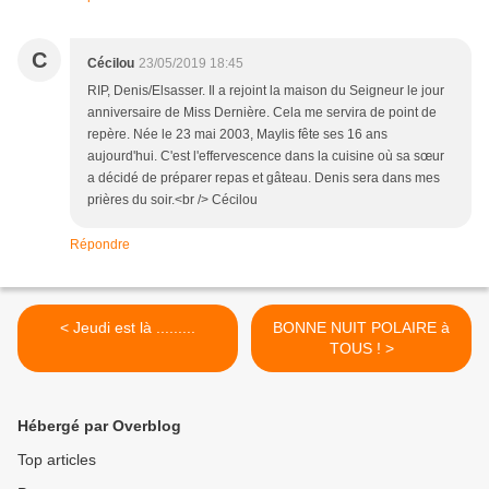
C
Cécilou
23/05/2019 18:45
RIP, Denis/Elsasser. Il a rejoint la maison du Seigneur le jour
anniversaire de Miss Dernière. Cela me servira de point de
repère. Née le 23 mai 2003, Maylis fête ses 16 ans
aujourd'hui. C'est l'effervescence dans la cuisine où sa sœur
a décidé de préparer repas et gâteau. Denis sera dans mes
prières du soir.<br /> Cécilou
Répondre
< Jeudi est là .........
BONNE NUIT POLAIRE à
TOUS ! >
Hébergé par Overblog
Top articles