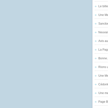
Le bill
Une Mer
Sanctor
Neuvai
Avis au
La Pag
Bonne 
Rions 
Une Mer
Cédon
Une mer
Page B