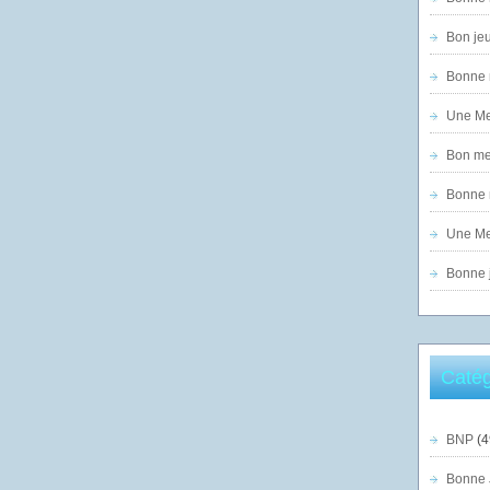
Bon jeu
Bonne n
Une Mer
Bon mer
Bonne n
Une Mer
Bonne j
Catég
BNP
(4
Bonne 