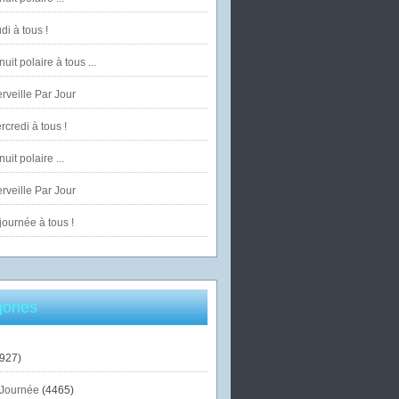
di à tous !
uit polaire à tous ...
veille Par Jour
credi à tous !
uit polaire ...
veille Par Jour
ournée à tous !
ories
927)
Journée
(4465)