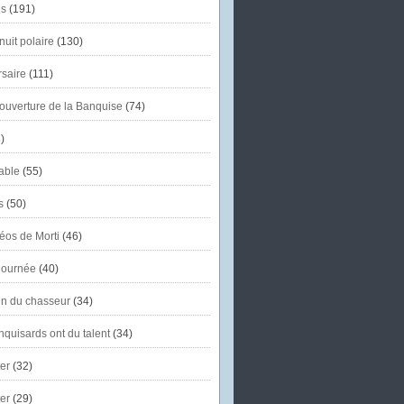
s
(191)
uit polaire
(130)
saire
(111)
'ouverture de la Banquise
(74)
)
able
(55)
s
(50)
éos de Morti
(46)
journée
(40)
in du chasseur
(34)
quisards ont du talent
(34)
er
(32)
er
(29)