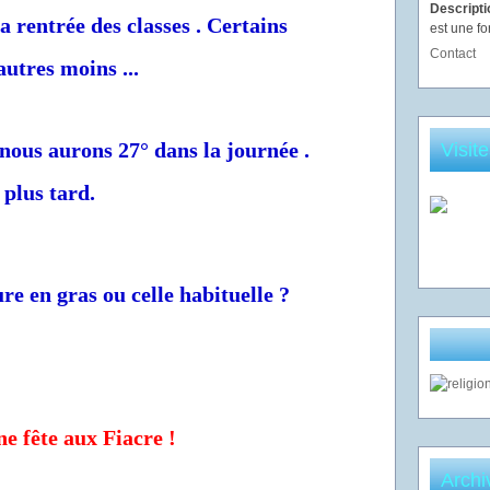
Descript
 rentrée des classes . Certains
est une fo
Contact
autres moins ...
t nous aurons 27° dans la journée .
Visit
 plus tard.
re en gras ou celle habituelle ?
e fête aux Fiacre !
Archi