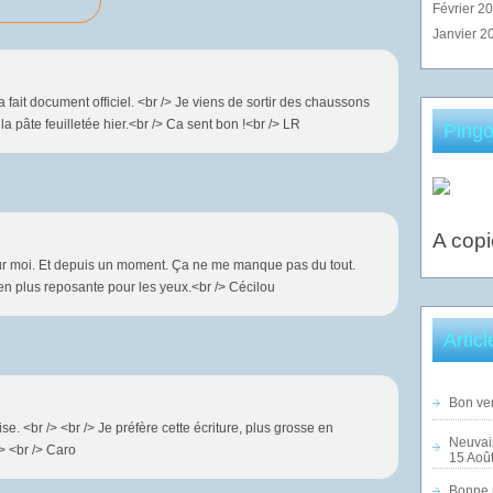
Février 2
Janvier 2
 fait document officiel. <br /> Je viens de sortir des chaussons
la pâte feuilletée hier.<br /> Ca sent bon !<br /> LR
Pingo
A copi
our moi. Et depuis un moment. Ça ne me manque pas du tout.
bien plus reposante pour les yeux.<br /> Cécilou
Artic
Bon ven
e. <br /> <br /> Je préfère cette écriture, plus grosse en
Neuvai
/> <br /> Caro
15 Août
Bonne n