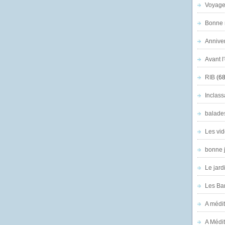
Voyage
Bonne n
Anniver
Avant l
RIB
(68
Inclass
balade
Les vid
bonne 
Le jard
Les Ban
A médit
A Médit