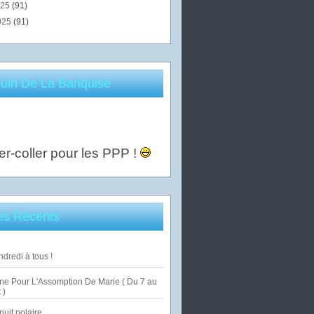
025
(91)
025
(91)
uin De La Banquise
er-coller pour les PPP !
les Récents
dredi à tous !
ne Pour L'Assomption De Marie ( Du 7 au
 )
uit polaire ...