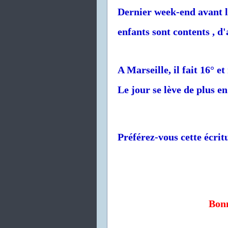
Dernier week-end avant la
enfants sont contents , d'
A Marseille, il fait 16° e
Le jour se lève de plus en
Préférez-vous cette écritu
Bonn