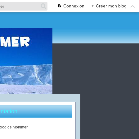
Connexion
+
Créer mon blog
ntation
 blog de Mortimer