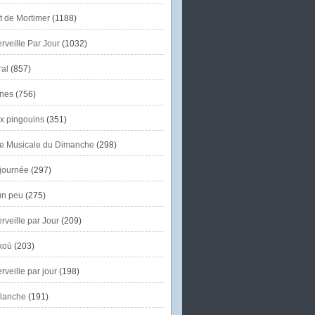
et de Mortimer
(1188)
veille Par Jour
(1032)
al
(857)
nes
(756)
x pingouins
(351)
e Musicale du Dimanche
(298)
journée
(297)
un peu
(275)
veille par Jour
(209)
koù
(203)
veille par jour
(198)
lanche
(191)