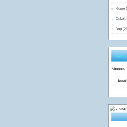
Rome
(
Cékoid
Bnp
(2
Newsl
Abonnez-v
Email