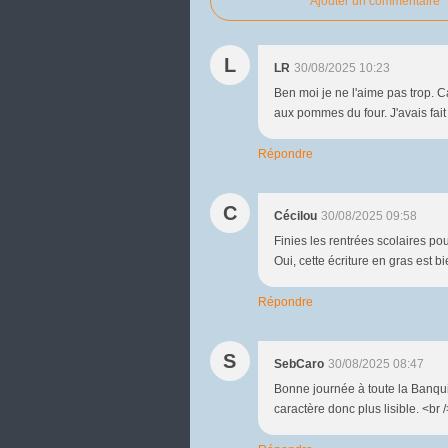
Ajouter un commentaire
L
LR
30/08/2025 10:23
Ben moi je ne l'aime pas trop. Ca
aux pommes du four. J'avais fait 
Répondre
C
Cécilou
30/08/2025 09:58
Finies les rentrées scolaires p
Oui, cette écriture en gras est 
Répondre
S
SebCaro
30/08/2025 08:47
Bonne journée à toute la Banquis
caractère donc plus lisible. <br 