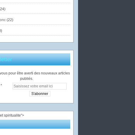
24)
onc
(22)
0)
etter
ous pour être averti des nouveaux articles
publiés.
">