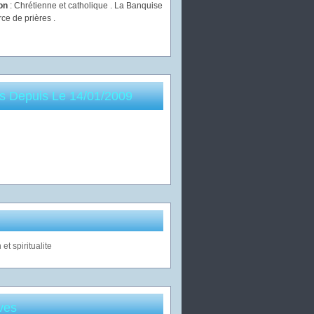
ion
: Chrétienne et catholique . La Banquise
rce de prières .
es Depuis Le 14/01/2009
ves