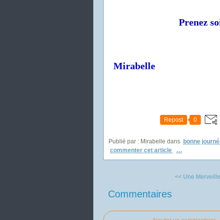
Prenez soi
Mirabelle
Repost
0
Publié par : Mirabelle
dans
bonne journé
commenter cet article
…
<< Une Merveille
Commentaires