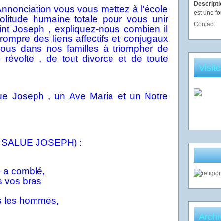
Descript
 Annonciation vous vous mettez à l'école
est une fo
solitude humaine totale pour vous unir
Contact
int Joseph , expliquez-nous combien il
rompre des liens affectifs et conjugaux
nous dans nos familles à triompher de
e révolte , de tout divorce et de toute
Visit
lue Joseph , un Ave Maria et un Notre
 SALUE JOSEPH) :
 a comblé,
s vos bras
us les hommes,
Archi