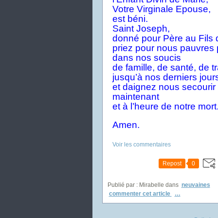
Votre Virginale Epouse,
est béni.
Saint Joseph,
donné pour Père au Fils 
priez pour nous pauvres
dans nos soucis
de famille, de santé, de tr
jusqu’à nos derniers jour
et daignez nous secourir
maintenant
et à l’heure de notre mort
Amen.
Voir les commentaires
Repost
0
Publié par : Mirabelle
dans
neuvaines
commenter cet article
…