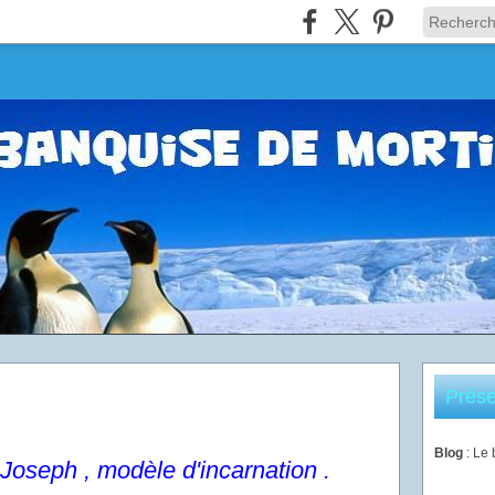
Prése
Blog
: Le
 Joseph , modèle d'incarnation .