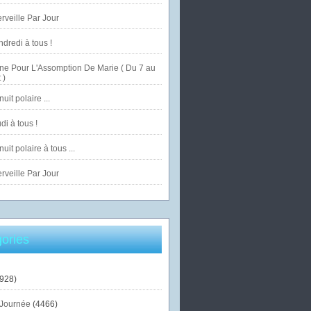
veille Par Jour
dredi à tous !
ne Pour L'Assomption De Marie ( Du 7 au
 )
uit polaire ...
di à tous !
uit polaire à tous ...
veille Par Jour
ories
928)
Journée
(4466)