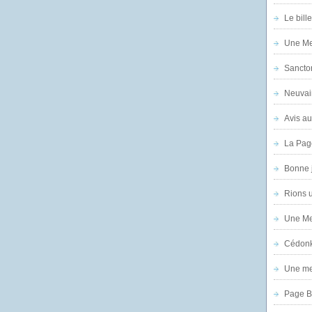
Le bill
Une Mer
Sanctor
Neuvai
Avis au
La Pag
Bonne 
Rions 
Une Mer
Cédon
Une mer
Page B