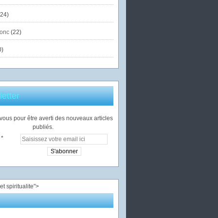
24)
onc
(22)
0)
etter
ous pour être averti des nouveaux articles
publiés.
">