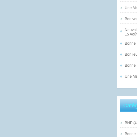
Une Mer
Bon ven
Neuvai
15 Août
Bonne n
Bon jeu
Bonne n
Une Mer
Catég
BNP
(4
Bonne 