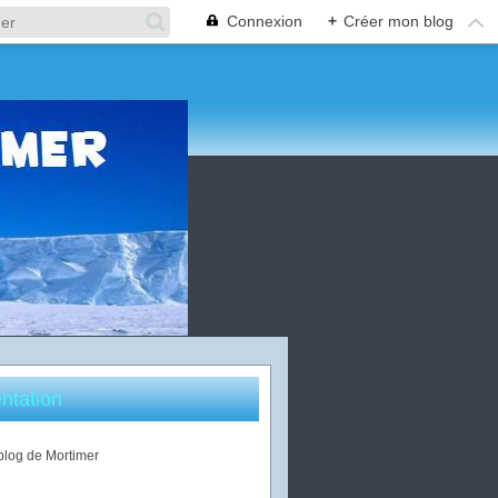
Connexion
+
Créer mon blog
ntation
 blog de Mortimer