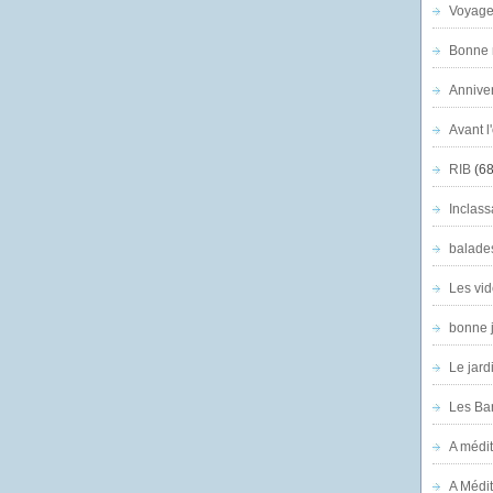
Voyage
Bonne n
Anniver
Avant l
RIB
(68
Inclass
balade
Les vid
bonne 
Le jard
Les Ban
A médit
A Médit