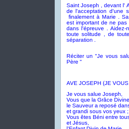
Saint Joseph , devant l'
de l'acceptation d'une 
finalement à Marie . Sa
est important de ne pas 
dans l'épreuve . Aidez-
toute solitude , de tout
séparation .
Réciter un "Je vous sa
Père "
AVE JOSEPH (JE VOUS
Je vous salue Joseph,
Vous que la Grâce Divine
le Sauveur a reposé dan
et grandi sous vos yeux ;
Vous êtes Béni entre to
et Jésus,
l’Enfant Divin de Marie,