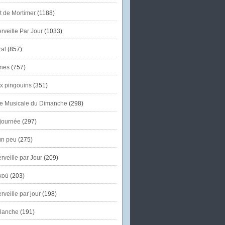
et de Mortimer
(1188)
veille Par Jour
(1033)
al
(857)
nes
(757)
x pingouins
(351)
e Musicale du Dimanche
(298)
journée
(297)
un peu
(275)
veille par Jour
(209)
koù
(203)
veille par jour
(198)
lanche
(191)