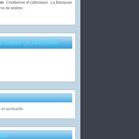
ion
: Chrétienne et catholique . La Banquise
rce de prières .
es Depuis Le 14/01/2009
ves