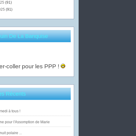
025
(91)
025
(91)
uin De La Banquise
er-coller pour les PPP !
les Récents
edi à tous !
ne pour l'Assomption de Marie
uit polaire ...