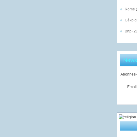
Rome
(
Cékoid
Bnp
(2
Newsl
Abonnez-v
Email