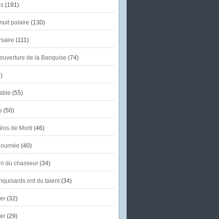
s
(191)
uit polaire
(130)
saire
(111)
'ouverture de la Banquise
(74)
)
able
(55)
s
(50)
éos de Morti
(46)
journée
(40)
in du chasseur
(34)
quisards ont du talent
(34)
er
(32)
er
(29)