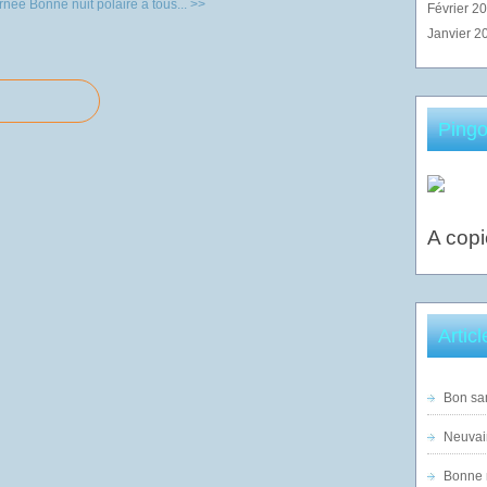
urnée
Bonne nuit polaire à tous... >>
Février 2
Janvier 2
Pingo
A copi
Artic
Bon sam
Neuvai
Bonne n