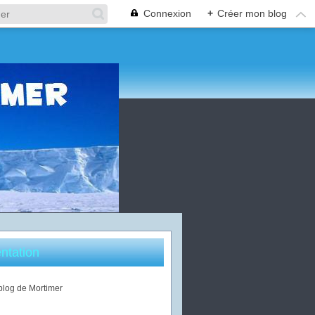
Connexion
+
Créer mon blog
ntation
 blog de Mortimer