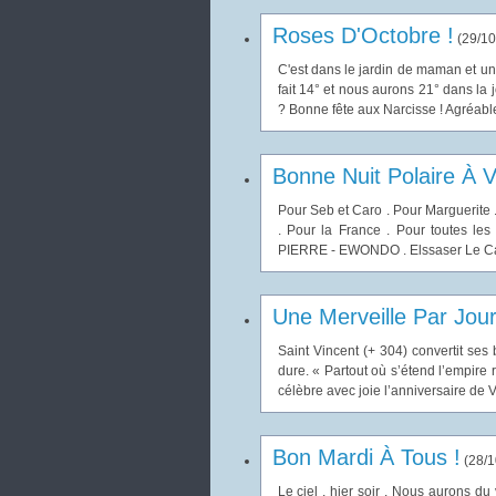
Roses D'Octobre !
(
29/10
C'est dans le jardin de maman et un d
fait 14° et nous aurons 21° dans la 
? Bonne fête aux Narcisse ! Agréable
Bonne Nuit Polaire À V
Pour Seb et Caro . Pour Marguerite 
. Pour la France . Pour toutes les 
PIERRE - EWONDO . Elssaser Le Cam
Une Merveille Par Jou
Saint Vincent (+ 304) convertit ses
dure. « Partout où s’étend l’empire r
célèbre avec joie l’anniversaire de Vi
Bon Mardi À Tous !
(
28/1
Le ciel , hier soir . Nous aurons du 