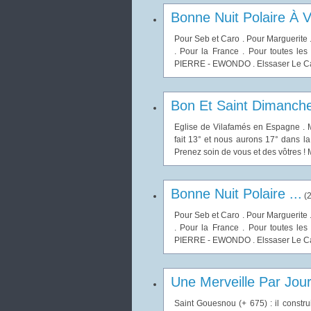
Bonne Nuit Polaire À V
Pour Seb et Caro . Pour Marguerite 
. Pour la France . Pour toutes les 
PIERRE - EWONDO . Elssaser Le Cam
Bon Et Saint Dimanche
Eglise de Vilafamés en Espagne . M
fait 13° et nous aurons 17° dans la
Prenez soin de vous et des vôtres ! 
Bonne Nuit Polaire ...
(
2
Pour Seb et Caro . Pour Marguerite 
. Pour la France . Pour toutes les 
PIERRE - EWONDO . Elssaser Le Cam
Une Merveille Par Jou
Saint Gouesnou (+ 675) : il constr