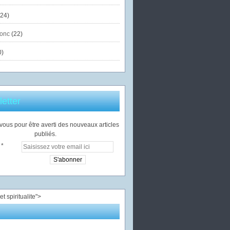
24)
onc
(22)
0)
etter
ous pour être averti des nouveaux articles
publiés.
">