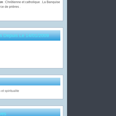
ion
: Chrétienne et catholique . La Banquise
rce de prières .
es Depuis Le 14/01/2009
ves