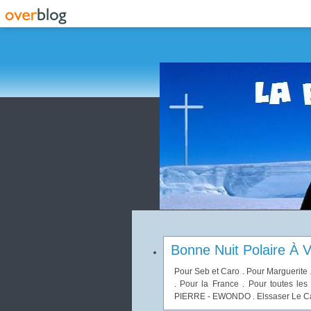
Bonne Nuit Polaire À V
Pour Seb et Caro . Pour Marguerite 
. Pour la France . Pour toutes les 
PIERRE - EWONDO . Elssaser Le Cam