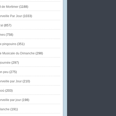
et de Mortimer
(1188)
veille Par Jour
(1033)
al
(857)
nes
(758)
x pingouins
(351)
e Musicale du Dimanche
(298)
journée
(297)
un peu
(275)
veille par Jour
(210)
koù
(203)
veille par jour
(198)
lanche
(191)