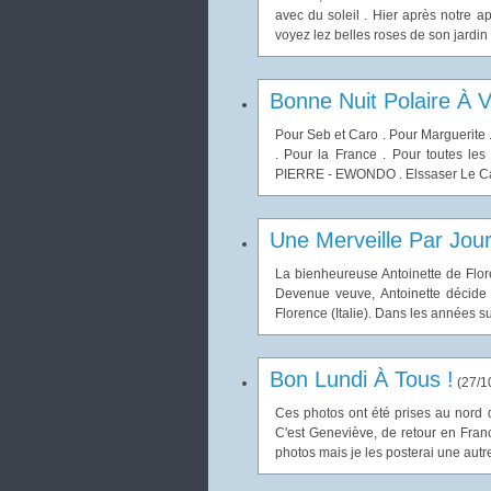
avec du soleil . Hier après notre a
voyez lez belles roses de son jardin 
Bonne Nuit Polaire À V
Pour Seb et Caro . Pour Marguerite 
. Pour la France . Pour toutes les 
PIERRE - EWONDO . Elssaser Le Cam
Une Merveille Par Jou
La bienheureuse Antoinette de Flor
Devenue veuve, Antoinette décide 
Florence (Italie). Dans les années su
Bon Lundi À Tous !
(
27/1
Ces photos ont été prises au nord 
C'est Geneviève, de retour en Franc
photos mais je les posterai une autre 