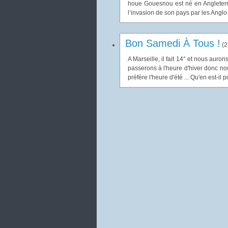
houe Gouesnou est né en Angleterre
l’invasion de son pays par les Anglo-s
Bon Samedi À Tous !
(
2
A Marseille, il fait 14° et nous auro
passerons à l'heure d'hiver donc nou
préfère l'heure d'été ... Qu'en est-il p