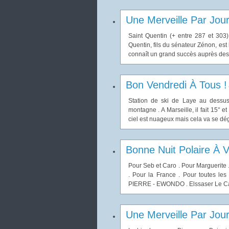
Une Merveille Par Jou
Saint Quentin (+ entre 287 et 303) 
Quentin, fils du sénateur Zénon, est b
connaît un grand succès auprès des 
Bon Vendredi À Tous !
Station de ski de Laye au dessu
montagne . A Marseille, il fait 15° e
ciel est nuageux mais cela va se déga
Bonne Nuit Polaire À V
Pour Seb et Caro . Pour Marguerite 
. Pour la France . Pour toutes les 
PIERRE - EWONDO . Elssaser Le Cam
Une Merveille Par Jou