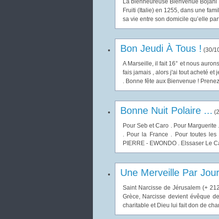
La bienheureuse Bienvenue Bojani 
Fruiti (Italie) en 1255, dans une fam
sa vie entre son domicile qu’elle par
Bon Jeudi À Tous !
(
30/1
A Marseille, il fait 16° et nous auron
fais jamais , alors j'ai tout acheté et 
. Bonne fête aux Bienvenue ! Prenez.
Bonne Nuit Polaire ...
(
2
Pour Seb et Caro . Pour Marguerite 
. Pour la France . Pour toutes les 
PIERRE - EWONDO . Elssaser Le Cam
Une Merveille Par Jou
Saint Narcisse de Jérusalem (+ 212
Grèce, Narcisse devient évêque de
charitable et Dieu lui fait don de ch