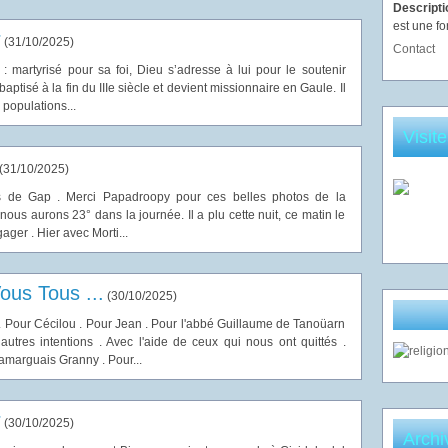
Descript
est une fo
r
(
31/10/2025
)
Contact
: martyrisé pour sa foi, Dieu s’adresse à lui pour le soutenir
aptisé à la fin du IIIe siècle et devient missionnaire en Gaule. Il
populations...
Visit
(
31/10/2025
)
s de Gap . Merci Papadroopy pour ces belles photos de la
t nous aurons 23° dans la journée. Il a plu cette nuit, ce matin le
ger . Hier avec Morti...
ous Tous ...
(
30/10/2025
)
. Pour Cécilou . Pour Jean . Pour l'abbé Guillaume de Tanoüarn
autres intentions . Avec l'aide de ceux qui nous ont quittés .
arguais Granny . Pour...
r
(
30/10/2025
)
Archi