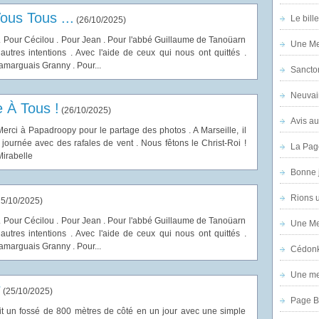
ous Tous ...
Le bill
(
26/10/2025
)
. Pour Cécilou . Pour Jean . Pour l'abbé Guillaume de Tanoüarn
Une Mer
autres intentions . Avec l'aide de ceux qui nous ont quittés .
arguais Granny . Pour...
Sanctor
Neuvai
 À Tous !
(
26/10/2025
)
Avis au
erci à Papadroopy pour le partage des photos . A Marseille, il
 journée avec des rafales de vent . Nous fêtons le Christ-Roi !
La Pag
Mirabelle
Bonne 
Rions 
5/10/2025
)
. Pour Cécilou . Pour Jean . Pour l'abbé Guillaume de Tanoüarn
Une Mer
autres intentions . Avec l'aide de ceux qui nous ont quittés .
arguais Granny . Pour...
Cédon
Une mer
r
(
25/10/2025
)
Page B
uit un fossé de 800 mètres de côté en un jour avec une simple