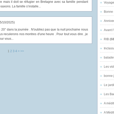
 mais il doit se réfugier en Bretagne avec sa famille pendant
Voyage
axons. La famille s’installe...
Bonne n
Anniver
5/10/2025
)
ns 20° dans la journée . N'oubliez pas que la nuit prochaine nous
Avant l
s reculerons nos montres d'une heure . Pour tout vous dire , je
our vous...
RIB
(68
Inclass
1
2
3
4
>
>>
balade
Les vid
bonne 
Le jard
Les Ban
A médit
A Médit