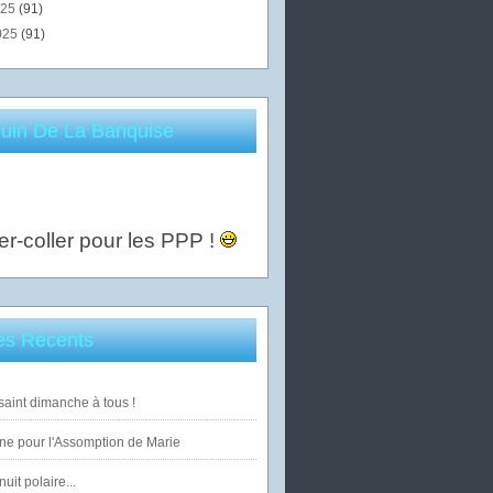
025
(91)
025
(91)
uin De La Banquise
er-coller pour les PPP !
les Récents
saint dimanche à tous !
ne pour l'Assomption de Marie
uit polaire...