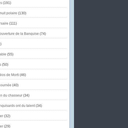
s
(191)
uit polaire
(130)
saire
(111)
'ouverture de la Banquise
(74)
)
able
(55)
s
(50)
éos de Morti
(46)
journée
(40)
in du chasseur
(34)
quisards ont du talent
(34)
er
(32)
er
(29)