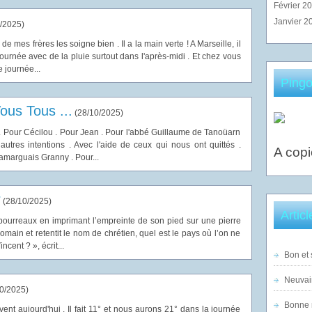
Février 2
Janvier 2
/2025
)
e mes frères les soigne bien . Il a la main verte ! A Marseille, il
journée avec de la pluie surtout dans l'après-midi . Et chez vous
 journée...
Pingo
ous Tous ...
(
28/10/2025
)
. Pour Cécilou . Pour Jean . Pour l'abbé Guillaume de Tanoüarn
autres intentions . Avec l'aide de ceux qui nous ont quittés .
A copi
arguais Granny . Pour...
r
(
28/10/2025
)
Artic
 bourreaux en imprimant l’empreinte de son pied sur une pierre
omain et retentit le nom de chrétien, quel est le pays où l’on ne
ncent ? », écrit...
Bon et 
Neuvai
0/2025
)
Bonne n
vent aujourd'hui . Il fait 11° et nous aurons 21° dans la journée