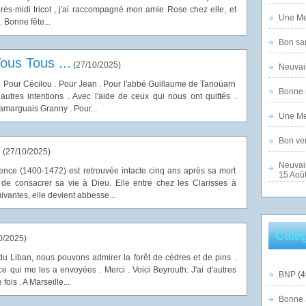
près-midi tricot , j'ai raccompagné mon amie Rose chez elle, et
Une Mer
. Bonne fête...
Bon sam
ous Tous ...
(
27/10/2025
)
Neuvai
. Pour Cécilou . Pour Jean . Pour l'abbé Guillaume de Tanoüarn
Bonne n
autres intentions . Avec l'aide de ceux qui nous ont quittés .
arguais Granny . Pour...
Une Mer
Bon ven
r
(
27/10/2025
)
Neuvai
ence (1400-1472) est retrouvée intacte cinq ans après sa mort
15 Août
de consacrer sa vie à Dieu. Elle entre chez les Clarisses à
ivantes, elle devient abbesse...
Catég
0/2025
)
du Liban, nous pouvons admirer la forêt de cèdres et de pins .
e qui me les a envoyées . Merci . Voici Beyrouth: J'ai d'autres
BNP
(4
fois . A Marseille...
Bonne 