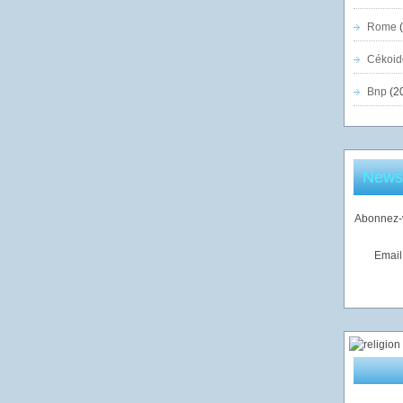
Rome
(
Cékoid
Bnp
(2
Newsl
Abonnez-v
Email