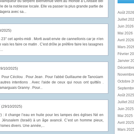
vainqueur du serpent Bienvenue vient au monde à Cividale del
ille de la noblesse locale. Elle va passer la plus grande partie de
tagera avec sa...
Août 202
Juillet 20
Juin 202
0/2025
)
Mai 2026
s 23° cet après-midi . Morti avait envie de cannellonis car je n'en
Avril 202
je vais les faire ce matin . C'est drôle je préfère faire les lasagnes
Mars 202
..
Février 2
Janvier 2
Décembr
9/10/2025
)
Novembr
. Pour Cécilou . Pour Jean . Pour l'abbé Guillaume de Tanoüarn
Octobre 
autres intentions . Avec l'aide de ceux qui nous ont quittés .
arguais Granny . Pour...
Septembr
Août 202
Juillet 20
r
(
29/10/2025
)
Juin 202
) : il change l’eau en huile pour les lampes des églises Né en
Mai 2025
 Jérusalem (Israël) à un âge avancé. C’est un homme pieux,
Avril 202
arismes divers. Une année,...
Mars 202