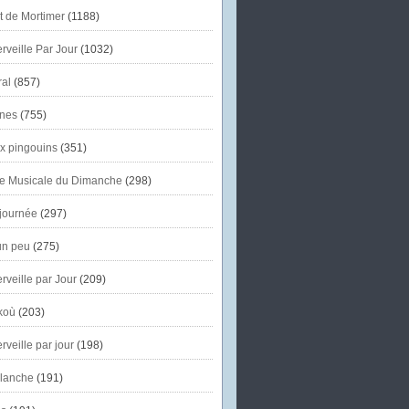
et de Mortimer
(1188)
veille Par Jour
(1032)
al
(857)
nes
(755)
x pingouins
(351)
e Musicale du Dimanche
(298)
journée
(297)
un peu
(275)
veille par Jour
(209)
koù
(203)
veille par jour
(198)
lanche
(191)