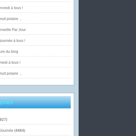
credi à tous !
uit polaire ...
veille Par Jour
ournée à tous !
ure du blog
edi à tous !
uit polaire ...
ories
927)
Journée
(4464)