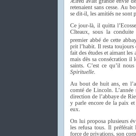
Ælred avait grande envie de 
retenaient sans cesse. Au bou
se dit-il, les amitiés ne sont 
Ce jour-là, il quitta l’Ecoss
Cîteaux, sous la conduite
premier abbé de cette abba
prit l’habit. Il resta toujou
fait des études et aimant les a
mais dès sa consécration il
saints. C’est ce qu’il nous
Spirituelle
.
Au bout de huit ans, en l’
comté de Lincoln. L’année s
direction de l’abbaye de Ri
y parle encore de la paix et
eux.
On lui proposa plusieurs évê
les refusa tous. Il préférai
force de privations, son corps