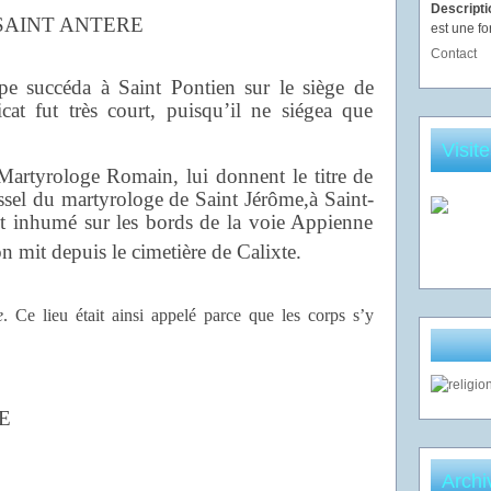
Descript
SAINT ANTERE
est une fo
Contact
e succéda à Saint Pontien sur le siège de
t fut très court, puisqu’il ne siégea que
Visit
artyrologe Romain, lui donnent le titre de
issel du martyrologe de Saint Jérôme,à Saint-
t inhumé sur les bords de la voie Appienne
on mit depuis le cimetière de Calixte.
e
. Ce lieu était ainsi appelé parce que les corps s’y
E
Archi