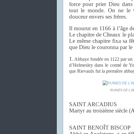
force pour prier Dieu dans l
tout le monde. On ne le v
douceur envers ses frères.
Il mourut en 1166 à l’âge de
Le chapitre de Cîteaux le pl
Le même chapitre fixa sa fê
que Dieu le couronna par le 
1
. Abbaye fondée en 1122 par un 
d’Helmesley dans le comté de Yor
que Rievaulx fut la première abbay
RUINES DE L'
SAINT ARCADIUS
Martyr au troisième siècle (
SAINT BENOÎT BISCOP
Abbé en Angleterre, + en 69