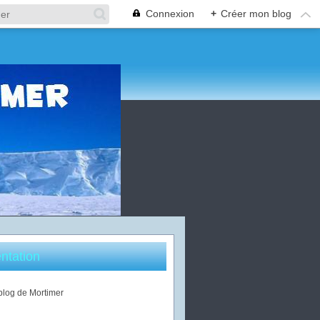
Connexion
+
Créer mon blog
ntation
 blog de Mortimer