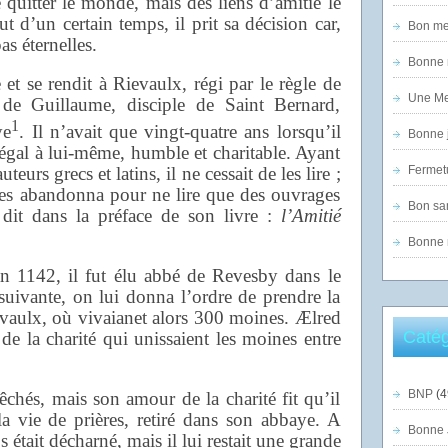
quitter le monde, mais des liens d’amitié le
t d’un certain temps, il prit sa décision car,
Bon mer
pas éternelles.
Bonne n
e et se rendit à Rievaulx, régi par le règle de
Une Mer
 de Guillaume, disciple de Saint Bernard,
1
ye
. Il n’avait que vingt-quatre ans lorsqu’il
Bonne j
rs égal à lui-même, humble et charitable. Ayant
Fermet
uteurs grecs et latins, il ne cessait de les lire ;
 les abandonna pour ne lire que des ouvrages
Bon sam
 dit dans la préface de son livre :
l’Amitié
Bonne n
an 1142, il fut élu abbé de Revesby dans le
uivante, on lui donna l’ordre de prendre la
evaulx, où vivaianet alors 300 moines. Ælred
Catég
 de la charité qui unissaient les moines entre
BNP
(4
chés, mais son amour de la charité fit qu’il
t la vie de prières, retiré dans son abbaye. A
Bonne 
 était décharné, mais il lui restait une grande