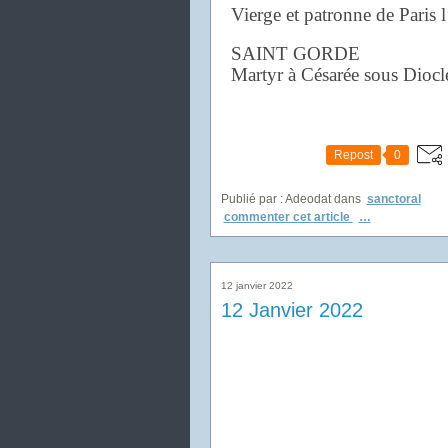
Vierge et patronne de Paris 
SAINT GORDE
Martyr à Césarée sous Diocl
Repost
0
Publié par : Adeodat
dans
sanctoral
commenter cet article
…
12 janvier 2022
12 Janvier 2022