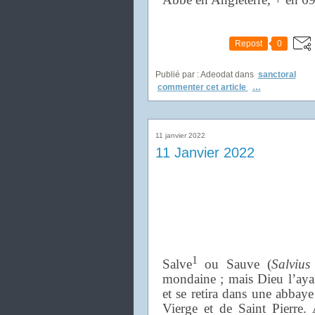
Repost
0
Publié par : Adeodat
dans
sanctoral
commenter cet article
…
11 janvier 2022
11 Janvier 2022
1
Salve
ou Sauve (
Salvius
mondaine ; mais Dieu l’ayan
et se retira dans une abbaye 
Vierge et de Saint Pierre.