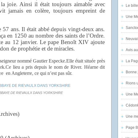
a joie. Ainsi il était toujours aimable avec
Le bill
it jamais en colère, toujours empreint de
Une Mer
Sanctor
 57 ans. Il était abbé depuis vingt-deux ans.
aça en 1250 au nombre des saints de l’Ordre.
Neuvai
te au 12 janvier. Le pape Benoît XIV ajoute
don de prophétie et de miracles.
Avis au
seigneur nommé Gautier Especke.Elle était située près
La Pag
k.Ce lieu a pris depuis le nom de River. Héarne dit
Bonne 
e en Angleterre, ce qui n’est pas sûr.
Rions 
ABBAYE DE RIEVAULX DANS YORKSHIRE
Une Mer
Cédon
Archives)
Une mer
Page B
0 (Archives)