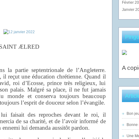
Février 2
Janvier 2
Pingo
SAINT
Æ
LRED
A copi
 la partie septentrionale de l’Angleterre.
e, il reçut une éducation chrétienne. Quand il
avid, roi d’Ecosse, prince très religieux, lui
on palais. Malgré sa place, il ne fut jamais
Artic
du monde et conserva toujours beaucoup
 toujours l’esprit de douceur selon l’évangile.
Bon jeu
i faisait des reproches devant le roi, il
mercia de sa charité, et de l’avoir informé de
Bonne n
on ennemi lui demanda aussitôt pardon.
Une Mer