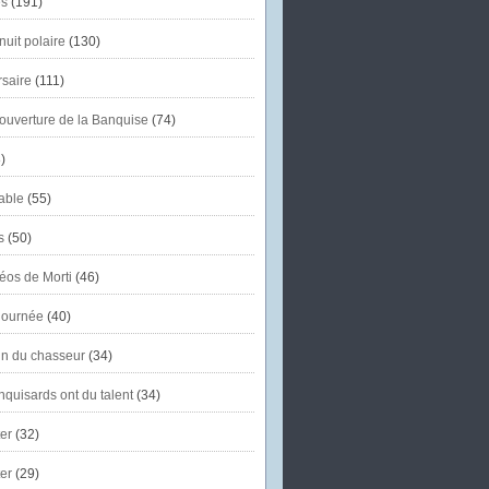
s
(191)
uit polaire
(130)
saire
(111)
'ouverture de la Banquise
(74)
)
able
(55)
s
(50)
éos de Morti
(46)
journée
(40)
in du chasseur
(34)
quisards ont du talent
(34)
er
(32)
er
(29)