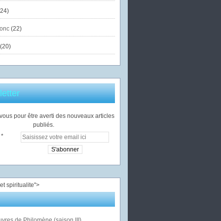
24)
onc
(22)
(20)
etter
ous pour être averti des nouveaux articles
publiés.
">
vres de Philomène (saison III)