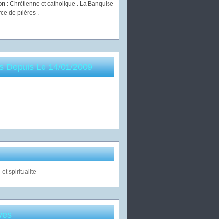
ion
: Chrétienne et catholique . La Banquise
rce de prières .
es Depuis Le 14/01/2009
ves