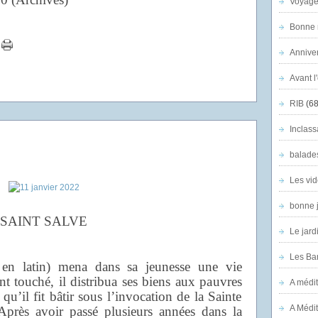
Voyage
Bonne n
Anniver
Avant l
RIB
(68
Inclass
balade
Les vid
bonne 
SAINT SALVE
Le jard
Les Ban
en latin) mena dans sa jeunesse une vie
t touché, il distribua ses biens aux pauvres
A médit
qu’il fit bâtir sous l’invocation de la Sainte
A Médit
 Après avoir passé plusieurs années dans la