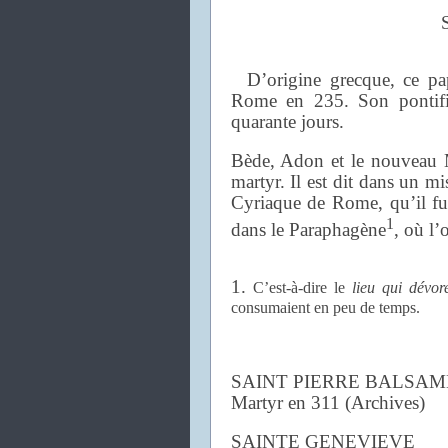
D’origine grecque, ce pap
Rome en 235. Son pontifica
quarante jours.
Bède, Adon et le nouveau M
martyr. Il est dit dans un m
Cyriaque de Rome, qu’il fu
1
dans le Paraphagène
, où l’
1.
C’est-à-dire le
lieu qui dévor
consumaient en peu de temps.
SAINT PIERRE BALSAM
Martyr en 311 (Archives)
SAINTE GENEVIEVE