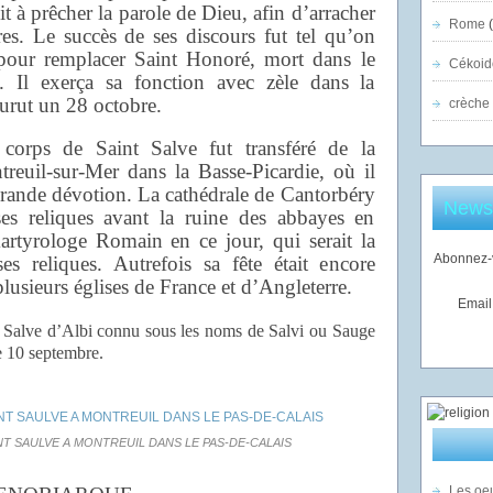
mit à prêcher la parole de Dieu, afin d’arracher
Rome
(
res. Le succès de ses discours fut tel qu’on
pour remplacer Saint Honoré, mort dans le
Cékoid
. Il exerça sa fonction avec zèle dans la
ourut un 28 octobre.
crèche
 corps de Saint Salve fut transféré de la
reuil-sur-Mer dans la Basse-Picardie, où il
grande dévotion. La cathédrale de Cantorbéry
Newsl
es reliques avant la ruine des abbayes en
martyrologe Romain en ce jour, qui serait la
Abonnez-v
es reliques. Autrefois sa fête était encore
lusieurs églises de France et d’Angleterre.
Email
 Salve d’Albi connu sous les noms de Salvi ou Sauge
le 10 septembre.
NT SAULVE A MONTREUIL DANS LE PAS-DE-CALAIS
Les oeu