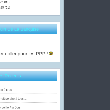
025
(91)
025
(91)
uin De La Banquise
er-coller pour les PPP !
les Récents
di à tous !
uit polaire à tous ...
veille Par Jour