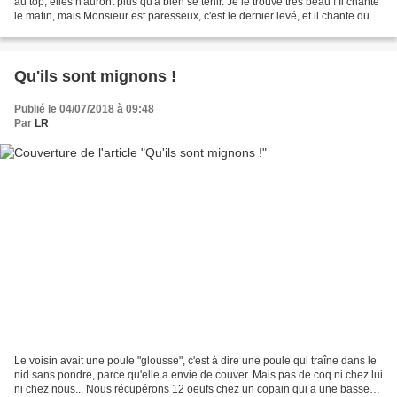
au top, elles n'auront plus qu'à bien se tenir. Je le trouve très beau ! Il chante
le matin, mais Monsieur est paresseux, c'est le dernier levé, et il chante du
haut de...
Qu'ils sont mignons !
Publié le 04/07/2018 à 09:48
Par
LR
Le voisin avait une poule "glousse", c'est à dire une poule qui traîne dans le
nid sans pondre, parce qu'elle a envie de couver. Mais pas de coq ni chez lui
ni chez nous... Nous récupérons 12 oeufs chez un copain qui a une basse-