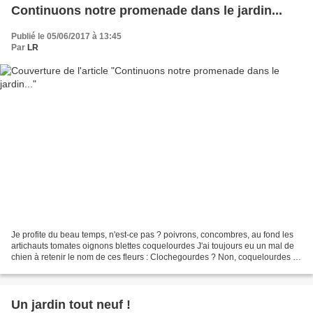
Continuons notre promenade dans le jardin...
Publié le 05/06/2017 à 13:45
Par
LR
Je profite du beau temps, n'est-ce pas ? poivrons, concombres, au fond les
artichauts tomates oignons blettes coquelourdes J'ai toujours eu un mal de
chien à retenir le nom de ces fleurs : Clochegourdes ? Non, coquelourdes !
Je vais finir par m'y habituer....
Un jardin tout neuf !