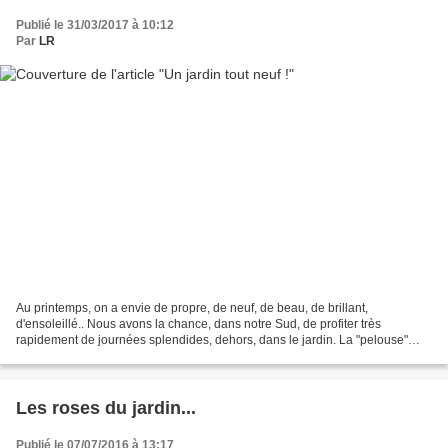
Publié le 31/03/2017 à 10:12
Par
LR
Au printemps, on a envie de propre, de neuf, de beau, de brillant,
d'ensoleillé.. Nous avons la chance, dans notre Sud, de profiter très
rapidement de journées splendides, dehors, dans le jardin. La "pelouse"
était devenue, avec l'usure du temps - c'est...
Les roses du jardin...
Publié le 07/07/2016 à 13:17