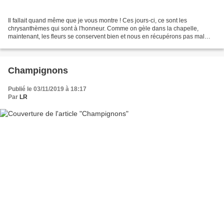
Il fallait quand même que je vous montre ! Ces jours-ci, ce sont les
chrysanthèmes qui sont à l'honneur. Comme on gèle dans la chapelle,
maintenant, les fleurs se conservent bien et nous en récupérons pas mal
d'une fois sur l'autre. Par contre, au potager,...
Champignons
Publié le 03/11/2019 à 18:17
Par
LR