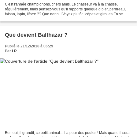
C'est l'année champignons, chers amis. Le chasseur va à la chasse,
régulièrement, mais pensez-vous qu'il rapporte quelque gibier, perdreau,
faisan, lapin, lièvre ?? Que nenni ! Voyez plutôt : cèpes et girolles En se
promenant sur le territoire de chasse,...
Que devient Balthazar ?
Publié le 21/12/2018 à 06:29
Par
LR
Ben oui, il grandit, ce petit animal... Il a peur des poules ! Mais quand il sera