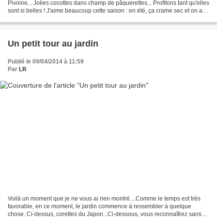
Pivoine... Jolies cocottes dans champ de pâquerettes... Profitons tant qu'elles
sont si belles ! J'aime beaucoup cette saison : en été, ça crame sec et on a
beaucoup plus de mal à trouver...
Un petit tour au jardin
Publié le 09/04/2014 à 11:59
Par
LR
Voilà un moment que je ne vous ai rien montré....Comme le temps est très
favorable, en ce moment, le jardin commence à ressembler à quelque
chose. Ci-dessus, corettes du Japon...Ci-dessous, vous reconnaîtrez sans