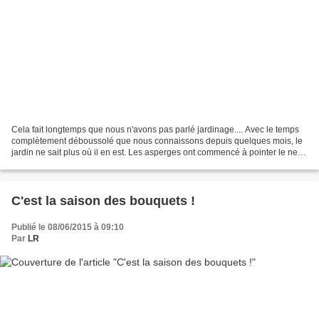
Cela fait longtemps que nous n'avons pas parlé jardinage.... Avec le temps
complètement déboussolé que nous connaissons depuis quelques mois, le
jardin ne sait plus où il en est. Les asperges ont commencé à pointer le nez
mi-janvier, d'ordinaire, c'est...
C'est la saison des bouquets !
Publié le 08/06/2015 à 09:10
Par
LR