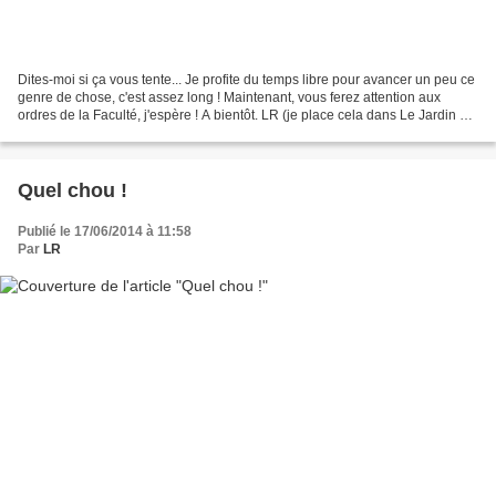
Dites-moi si ça vous tente... Je profite du temps libre pour avancer un peu ce
genre de chose, c'est assez long ! Maintenant, vous ferez attention aux
ordres de la Faculté, j'espère ! A bientôt. LR (je place cela dans Le Jardin du
Chasseur, parce qu'après...
Quel chou !
Publié le 17/06/2014 à 11:58
Par
LR