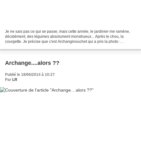
Je ne sais pas ce qui se passe, mais cette année, le jardinier me ramène,
décidément, des légumes absolument monstrueux... Après le chou, la
courgette. Je précise que c'est Archanginouchet qui a pris la photo :
d'accord, elle n'est pas floue, il m'a montré...
Archange....alors ??
Publié le 18/06/2014 à 10:27
Par
LR