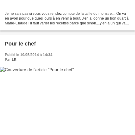
Je ne sais pas si vous vous rendez compte de la taille du monstre.... On va
en avoir pour quelques jours à en venir à bout. J'en ai donné un bon quart à
Marie-Claude ! Il faut varier les recettes parce que sinon....y en a un qui va
râler de manger toujurs...
Pour le chef
Publié le 10/05/2014 à 14:34
Par
LR