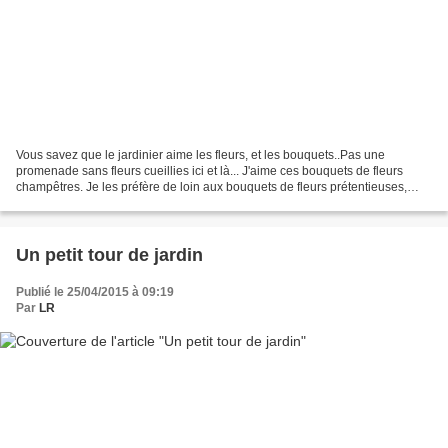
Vous savez que le jardinier aime les fleurs, et les bouquets..Pas une
promenade sans fleurs cueillies ici et là... J'aime ces bouquets de fleurs
champêtres. Je les préfère de loin aux bouquets de fleurs prétentieuses,
comme les arums par exemple... Alors,...
Un petit tour de jardin
Publié le 25/04/2015 à 09:19
Par
LR