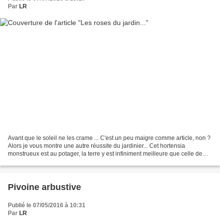
Par
LR
Avant que le soleil ne les crame ... C'est un peu maigre comme article, non ?
Alors je vous montre une autre réussite du jardinier... Cet hortensia
monstrueux est au potager, la terre y est infiniment meilleure que celle de
notre jardin, c'est ainsi que...
Pivoine arbustive
Publié le 07/05/2016 à 10:31
Par
LR