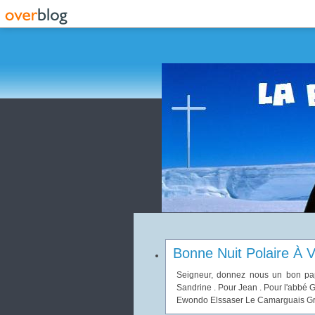
Bonne Nuit Polaire À V
Seigneur, donnez nous un bon pap
Sandrine . Pour Jean . Pour l'abbé G
Ewondo Elssaser Le Camarguais Gran