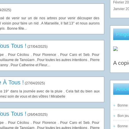
Février 2
Janvier 2
4/2025
)
ssé de venir sur un de nos arbres pour venir découper des
ul voisin pour faire un nid . A Marseille, il fait 13° et nous aurons
ris . Bonne fête...
Pingo
ous Tous !
(
27/04/2025
)
e . Pour Cécilou . Pour Florence . Pour Caro et Seb. Pour
uillaume de Tanoüarn . Pour toutes les autres intentions . Pierre
A copi
ny . Pour Catherine et Fleur...
 À Tous !
(
27/04/2025
)
Artic
ons 19° dans la journée avec de la pluie . Cela fait du bien aux
renez soin de vous et des vôtres ! Mirabelle
Bonne n
ous Tous !
(
26/04/2025
)
Bon jeu
e . Pour Cécilou . Pour Florence . Pour Caro et Seb. Pour
Bonne n
uillaume de Tanoüarn . Pour toutes les autres intentions . Pierre