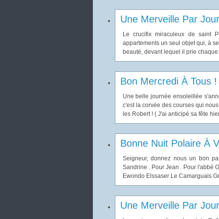
Une Merveille Par Jou
Le crucifix miraculeux de saint
appartements un seul objet qui, à se
beauté, devant lequel il prie chaque 
Bon Mercredi À Tous !
Une belle journée ensoleillée s'anno
c'est la corvée des courses qui nous a
les Robert ! ( J'ai anticipé sa fête hie
Bonne Nuit Polaire À V
Seigneur, donnez nous un bon pap
Sandrine . Pour Jean . Pour l'abbé G
Ewondo Elssaser Le Camarguais Gran
Une Merveille Par Jou