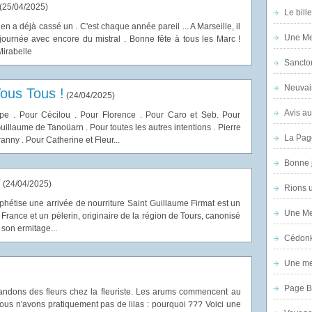
(
25/04/2025
)
Le bill
t en a déjà cassé un . C'est chaque année pareil ... A Marseille, il
Une Mer
 journée avec encore du mistral . Bonne fête à tous les Marc !
Mirabelle
Sanctor
Neuvai
ous Tous !
(
24/04/2025
)
Avis au
e . Pour Cécilou . Pour Florence . Pour Caro et Seb. Pour
uillaume de Tanoüarn . Pour toutes les autres intentions . Pierre
La Pag
ny . Pour Catherine et Fleur...
Bonne 
r
(
24/04/2025
)
Rions 
phétise une arrivée de nourriture Saint Guillaume Firmat est un
Une Mer
 France et un pèlerin, originaire de la région de Tours, canonisé
t son ermitage...
Cédon
Une mer
Page B
ndons des fleurs chez la fleuriste. Les arums commencent au
nous n'avons pratiquement pas de lilas : pourquoi ??? Voici une