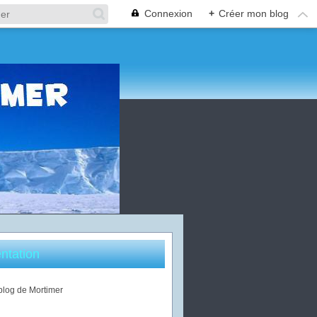
Connexion
+
Créer mon blog
ntation
 blog de Mortimer