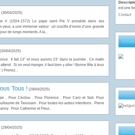
Descript
est une fo
r
(
30/04/2025
)
Contact
 Pie V (1504-1572) Le pape saint Pie V possède dans ses
s yeux, a une immense valeur : un crucifix d’ivoire d’une grande
jour de longs moments. A la...
Visit
(
30/04/2025
)
nce . Il fait 13° et nous aurons 23° dans la journée . Ce matin
ttend . Si on veut manger, il faut bien y aller ! Bonne fête à tous
r ) Prenez...
ous Tous !
(
29/04/2025
)
e . Pour Cécilou . Pour Florence . Pour Caro et Seb. Pour
uillaume de Tanoüarn . Pour toutes les autres intentions . Pierre
ny . Pour Catherine et Fleur...
r
(
29/04/2025
)
Archi