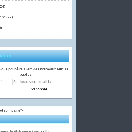
24)
onc
(22)
0)
etter
ous pour être averti des nouveaux articles
publiés.
">
vres de Philomène (saison III)