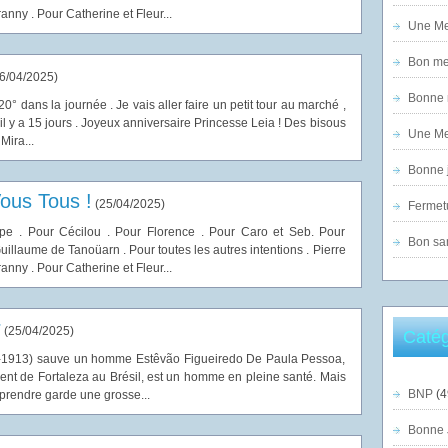
ny . Pour Catherine et Fleur...
Une Mer
Bon mer
6/04/2025
)
Bonne n
 20° dans la journée . Je vais aller faire un petit tour au marché ,
l y a 15 jours . Joyeux anniversaire Princesse Leia ! Des bisous
Une Mer
Mira...
Bonne j
ous Tous !
(
25/04/2025
)
Fermet
e . Pour Cécilou . Pour Florence . Pour Caro et Seb. Pour
Bon sam
uillaume de Tanoüarn . Pour toutes les autres intentions . Pierre
ny . Pour Catherine et Fleur...
r
(
25/04/2025
)
Catég
1-1913) sauve un homme Estêvão Figueiredo De Paula Pessoa,
ident de Fortaleza au Brésil, est un homme en pleine santé. Mais
BNP
(4
 prendre garde une grosse...
Bonne 