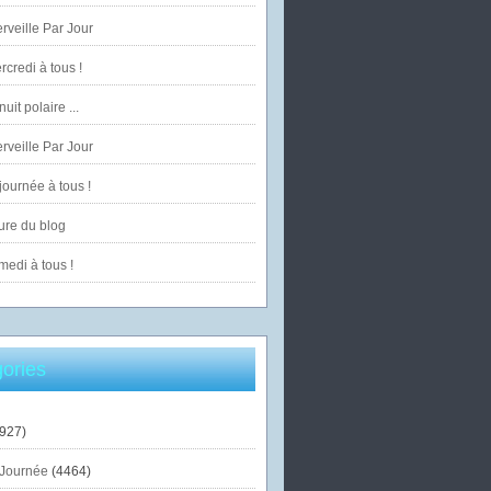
veille Par Jour
credi à tous !
uit polaire ...
veille Par Jour
ournée à tous !
ure du blog
edi à tous !
ories
927)
Journée
(4464)