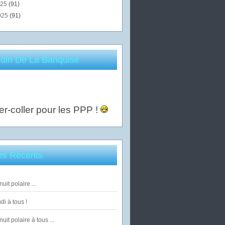
025
(91)
025
(91)
uin De La Banquise
er-coller pour les PPP !
les Récents
uit polaire ...
di à tous !
uit polaire à tous ...