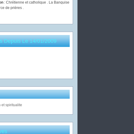
ion
: Chrétienne et catholique . La Banquise
rce de prières .
es Depuis Le 14/01/2009
ves