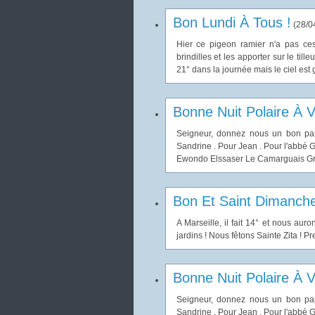
Bon Lundi À Tous !
(
28/0
Hier ce pigeon ramier n'a pas ce
brindilles et les apporter sur le tille
21° dans la journée mais le ciel est g
Bonne Nuit Polaire À V
Seigneur, donnez nous un bon pap
Sandrine . Pour Jean . Pour l'abbé G
Ewondo Elssaser Le Camarguais Gran
Bon Et Saint Dimanche
A Marseille, il fait 14° et nous aur
jardins ! Nous fêtons Sainte Zita ! P
Bonne Nuit Polaire À V
Seigneur, donnez nous un bon pap
Sandrine . Pour Jean . Pour l'abbé G