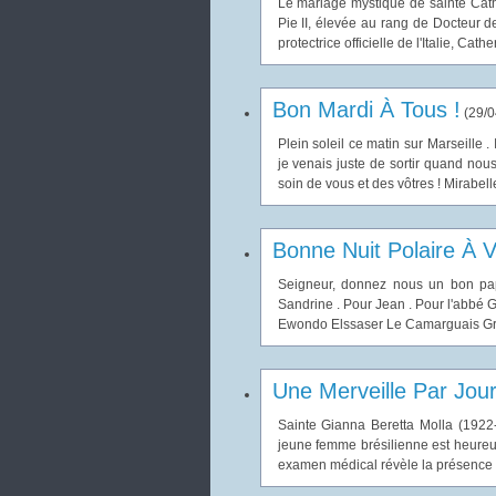
Le mariage mystique de sainte Cat
Pie II, élevée au rang de Docteur d
protectrice officielle de l'Italie, Cat
Bon Mardi À Tous !
(
29/0
Plein soleil ce matin sur Marseille .
je venais juste de sortir quand nou
soin de vous et des vôtres ! Mirabell
Bonne Nuit Polaire À V
Seigneur, donnez nous un bon pap
Sandrine . Pour Jean . Pour l'abbé G
Ewondo Elssaser Le Camarguais Gran
Une Merveille Par Jou
Sainte Gianna Beretta Molla (1922
jeune femme brésilienne est heureus
examen médical révèle la présence d'