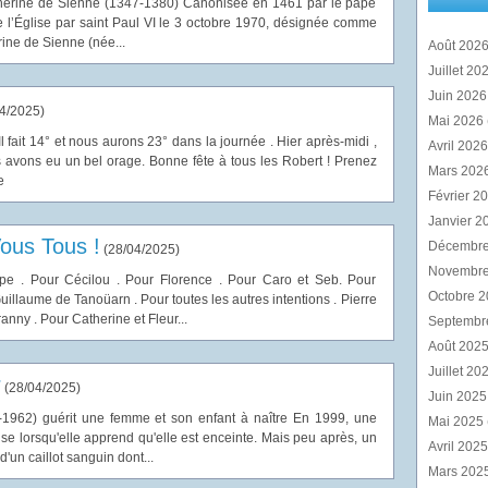
herine de Sienne (1347-1380) Canonisée en 1461 par le pape
e l’Église par saint Paul VI le 3 octobre 1970, désignée comme
herine de Sienne (née...
Août 202
Juillet 20
Juin 202
4/2025
)
Mai 2026
 Il fait 14° et nous aurons 23° dans la journée . Hier après-midi ,
Avril 202
s avons eu un bel orage. Bonne fête à tous les Robert ! Prenez
Mars 202
e
Février 2
Janvier 2
ous Tous !
Décembr
(
28/04/2025
)
Novembr
e . Pour Cécilou . Pour Florence . Pour Caro et Seb. Pour
Octobre 
uillaume de Tanoüarn . Pour toutes les autres intentions . Pierre
ny . Pour Catherine et Fleur...
Septembr
Août 202
Juillet 20
r
(
28/04/2025
)
Juin 202
-1962) guérit une femme et son enfant à naître En 1999, une
Mai 2025
e lorsqu'elle apprend qu'elle est enceinte. Mais peu après, un
Avril 202
un caillot sanguin dont...
Mars 202