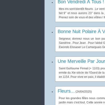
Bon Vendredi À Tous !
Mes iris sont bientôt fleuris . Le ven
fait 9° et nous aurons 23° dans la
Prenez soin de vous et des vôtres ! 
Bonne Nuit Polaire À V
Seigneur, donnez nous un bon pap
Sandrine . Pour Jean . Pour l'abbé G
Ewondo Elssaser Le Camarguais Gran
Une Merveille Par Jou
Saint Guillaume Firmat (+ 1103) pro
ermite du XIe siècle de l'Ouest de la
en 1154. Pour vivre en paix, il établi
Fleurs...
(
24/04/2025
)
Pour les grandes fêtes nous comma
jardin mais c'est tout. Cette année 