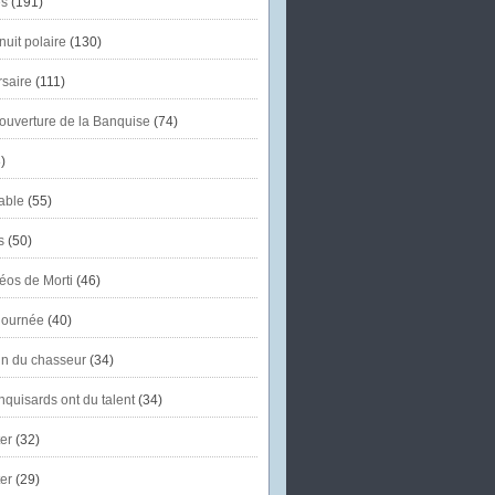
s
(191)
uit polaire
(130)
saire
(111)
'ouverture de la Banquise
(74)
)
able
(55)
s
(50)
éos de Morti
(46)
journée
(40)
in du chasseur
(34)
quisards ont du talent
(34)
er
(32)
er
(29)