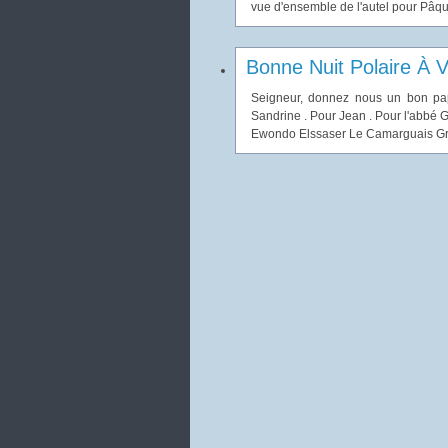
vue d'ensemble de l'autel pour Pâque
Bonne Nuit Polaire À V
Seigneur, donnez nous un bon pap
Sandrine . Pour Jean . Pour l'abbé G
Ewondo Elssaser Le Camarguais Gran