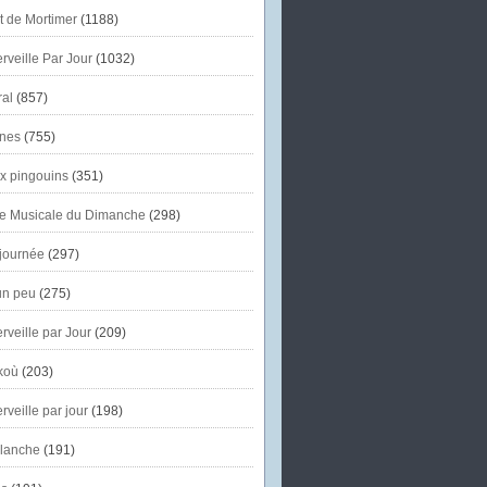
et de Mortimer
(1188)
veille Par Jour
(1032)
al
(857)
nes
(755)
x pingouins
(351)
e Musicale du Dimanche
(298)
journée
(297)
un peu
(275)
veille par Jour
(209)
koù
(203)
veille par jour
(198)
lanche
(191)