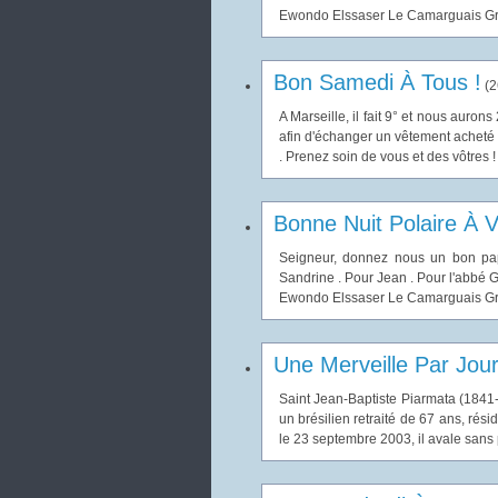
Ewondo Elssaser Le Camarguais Gran
Bon Samedi À Tous !
(
2
A Marseille, il fait 9° et nous aurons
afin d'échanger un vêtement acheté i
. Prenez soin de vous et des vôtres ! 
Bonne Nuit Polaire À V
Seigneur, donnez nous un bon pap
Sandrine . Pour Jean . Pour l'abbé G
Ewondo Elssaser Le Camarguais Gran
Une Merveille Par Jou
Saint Jean-Baptiste Piarmata (184
un brésilien retraité de 67 ans, rés
le 23 septembre 2003, il avale sans