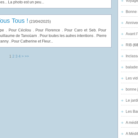
Voyage
s... La photo est un peu...
Bonne n
ous Tous !
(
23/04/2025
)
Anniver
e . Pour Cécilou . Pour Florence . Pour Caro et Seb. Pour
Avant l
uillaume de Tanoüarn . Pour toutes les autres intentions . Pierre
ny . Pour Catherine et Fleur...
RIB
(68
Inclass
1
2
3
4
>
>>
balade
Les vid
bonne 
Le jard
Les Ban
A médit
A Médit