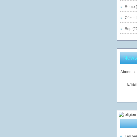
Rome
(
Cékoid
Bnp
(2
Newsl
Abonnez-v
Email
Les oeu