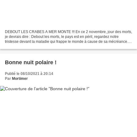
DEBOUT LES CRABES A MER MONTE !!! En ce 2 novembre, jour des morts,
je devrais dire : Debout les morts, le pays est en péril, regardez notre
tristesse devant la maladie qui frappe le monde à cause de sa mécréance.
Dieu va se venger, car lui seul en a...
Bonne nuit polaire !
Publié le 08/10/2021 à 20:14
Par
Mortimer