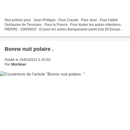
Nos prières pour : Jean-Philippe . Pour Claude . Pour Jean . Pour l'abbé
Guillaume de Tanoüarn . Pour la France . Pour toutes les autres intentions .
PIERRE - EWONDO . Et pour les autres Banquisards partis trop tôt Elssaser
Le Camarguais Granny . Pour...
Bonne nuit polaire .
Publié le 25/03/2023 à 20:50
Par
Mortimer