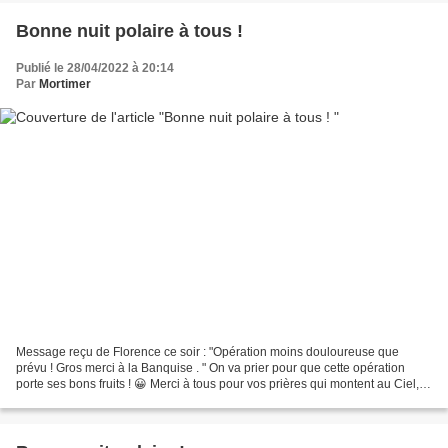
Bonne nuit polaire à tous !
Publié le 28/04/2022 à 20:14
Par
Mortimer
Message reçu de Florence ce soir : "Opération moins douloureuse que
prévu ! Gros merci à la Banquise . " On va prier pour que cette opération
porte ses bons fruits ! 😀 Merci à tous pour vos prières qui montent au Ciel, et
apportent du réconfort . On ne...