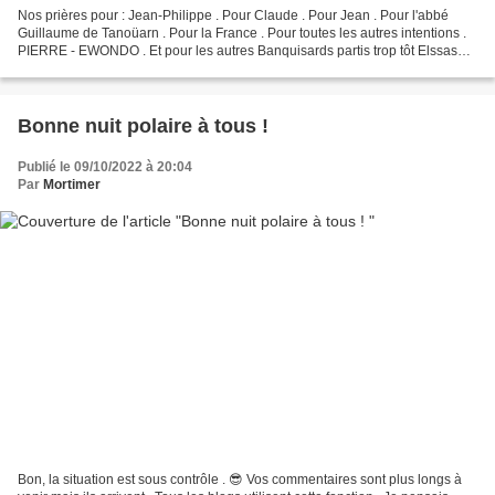
Nos prières pour : Jean-Philippe . Pour Claude . Pour Jean . Pour l'abbé
Guillaume de Tanoüarn . Pour la France . Pour toutes les autres intentions .
PIERRE - EWONDO . Et pour les autres Banquisards partis trop tôt Elssaser
Le Camarguais Granny . Pour...
Bonne nuit polaire à tous !
Publié le 09/10/2022 à 20:04
Par
Mortimer
Bon, la situation est sous contrôle . 😎 Vos commentaires sont plus longs à