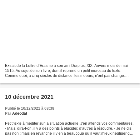
Extrait de la Lettre d’Erasme à son ami Dorpius, XIX. Anvers mois de mai
1515. Au sujet de son livre, dont il reprend un petit morceau du texte.
Comme quoi, à cinq siècles de distance, les moeurs, n'ont pas changé.
L'Eloge de la folie a été écrite par...
10 décembre 2021
Publié le 10/12/2021 à 08:38
Par
Adeodat
Petit texte à méditer sur la situation actuelle. J'en attends vos commentaires.
- Mais, dira-t-on, il y a des points à élucider, d’autres à résoudre. - Je ne dis
pas non ; mais en revanche il y en a beaucoup qu’il vaut mieux négliger que
rechercher :...