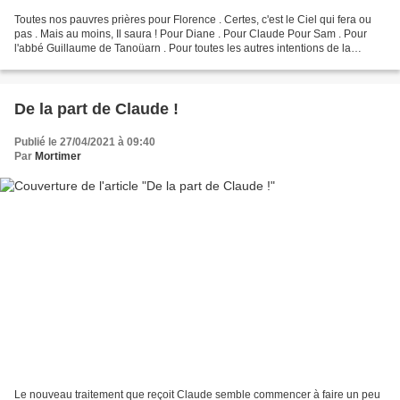
Toutes nos pauvres prières pour Florence . Certes, c'est le Ciel qui fera ou
pas . Mais au moins, Il saura ! Pour Diane . Pour Claude Pour Sam . Pour
l'abbé Guillaume de Tanoüarn . Pour toutes les autres intentions de la
Banquise . Pierre - Ewondo Pour...
De la part de Claude !
Publié le 27/04/2021 à 09:40
Par
Mortimer
Le nouveau traitement que reçoit Claude semble commencer à faire un peu