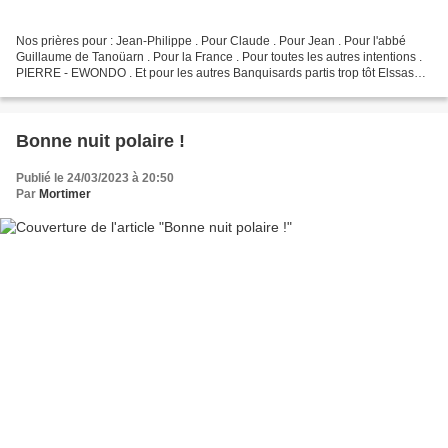
Nos prières pour : Jean-Philippe . Pour Claude . Pour Jean . Pour l'abbé
Guillaume de Tanoüarn . Pour la France . Pour toutes les autres intentions .
PIERRE - EWONDO . Et pour les autres Banquisards partis trop tôt Elssaser
Le Camarguais Granny . Pour...
Bonne nuit polaire !
Publié le 24/03/2023 à 20:50
Par
Mortimer