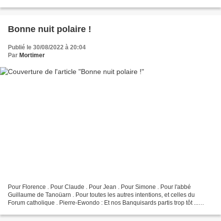
monde part en vrille ! Bref, on se...
Bonne nuit polaire !
Publié le 30/08/2022 à 20:04
Par
Mortimer
Pour Florence . Pour Claude . Pour Jean . Pour Simone . Pour l'abbé
Guillaume de Tanoüarn . Pour toutes les autres intentions, et celles du
Forum catholique . Pierre-Ewondo : Et nos Banquisards partis trop tôt ...
Elsasser Le Camarguais Granny pour Fleur...