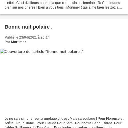
d'effet . C'est d'ailleurs pour cela que ce dessin est terminé . 😉 Continuons
bien sûr nos prières ! Bien à vous tous . Mortimer ( qui aime bien les zoziaux
)
Bonne nuit polaire .
Publié le 23/04/2021 à 20:14
Par
Mortimer
Je ne sais si hurler sert à quelque chose . Mais ça soulage ! Pour Florence et
Adèle . Pour Diane . Pour Claude Pour Sam . Pour notre Banquisarde. Pour
l'abbé Guillaume de Tanoüarn . Pour toutes les autres intentions de la