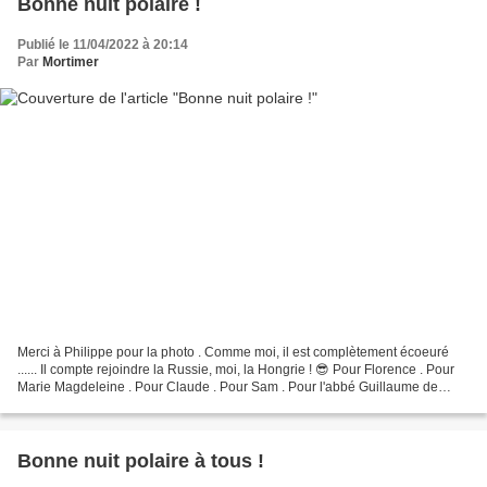
Bonne nuit polaire !
Publié le 11/04/2022 à 20:14
Par
Mortimer
Merci à Philippe pour la photo . Comme moi, il est complètement écoeuré
...... Il compte rejoindre la Russie, moi, la Hongrie ! 😎 Pour Florence . Pour
Marie Magdeleine . Pour Claude . Pour Sam . Pour l'abbé Guillaume de
Tanoüarn . Et pour Francis . Pour...
Bonne nuit polaire à tous !