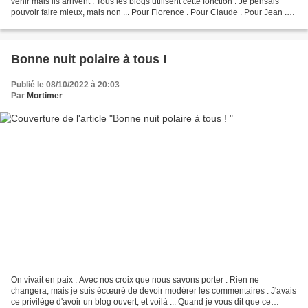
venir mais ils arrivent . Tous les blogs utilisent cette fonction . Je pensais
pouvoir faire mieux, mais non ... Pour Florence . Pour Claude . Pour Jean .
Pour Jean-Philippe ....
Bonne nuit polaire à tous !
Publié le 08/10/2022 à 20:03
Par
Mortimer
On vivait en paix . Avec nos croix que nous savons porter . Rien ne
changera, mais je suis écœuré de devoir modérer les commentaires . J'avais
ce privilège d'avoir un blog ouvert, et voilà ... Quand je vous dit que ce