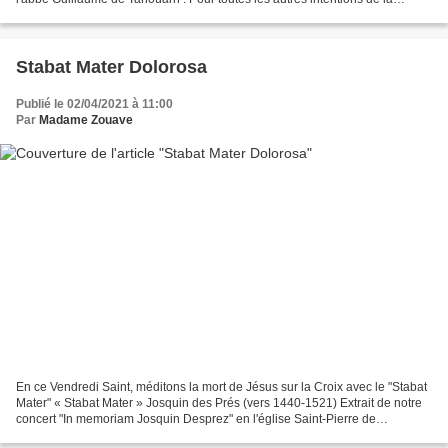
Banquise . Pierre - Ewondo Pour...
Stabat Mater Dolorosa
Publié le 02/04/2021 à 11:00
Par
Madame Zouave
En ce Vendredi Saint, méditons la mort de Jésus sur la Croix avec le "Stabat
Mater" « Stabat Mater » Josquin des Prés (vers 1440-1521) Extrait de notre
concert "In memoriam Josquin Desprez" en l'église Saint-Pierre de
Montmartre à PAris le 22 février...