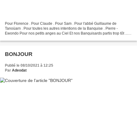
Pour Florence . Pour Claude . Pour Sam . Pour l'abbé Guillaume de
Tanoüarn . Pour toutes les autres intentions de la Banquise . Pierre -
Ewondo Pour nos petits anges au Ciel Et nos Banquisards partis trop tôt ...
Elsasser Le Camarguais Granny Pour Fleur...
BONJOUR
Publié le 08/10/2021 à 12:25
Par
Adeodat