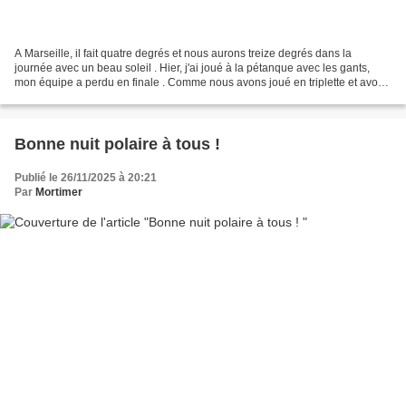
A Marseille, il fait quatre degrés et nous aurons treize degrés dans la
journée avec un beau soleil . Hier, j'ai joué à la pétanque avec les gants,
mon équipe a perdu en finale . Comme nous avons joué en triplette et avons
commencé tôt, à dix sept heures...
Bonne nuit polaire à tous !
Publié le 26/11/2025 à 20:21
Par
Mortimer