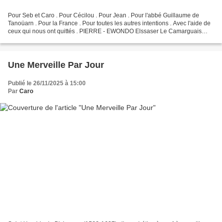
Pour Seb et Caro . Pour Cécilou . Pour Jean . Pour l'abbé Guillaume de
Tanoüarn . Pour la France . Pour toutes les autres intentions . Avec l'aide de
ceux qui nous ont quittés . PIERRE - EWONDO Elssaser Le Camarguais
Pour Catherine et Fleur de lys . Et...
Une Merveille Par Jour
Publié le 26/11/2025 à 15:00
Par
Caro