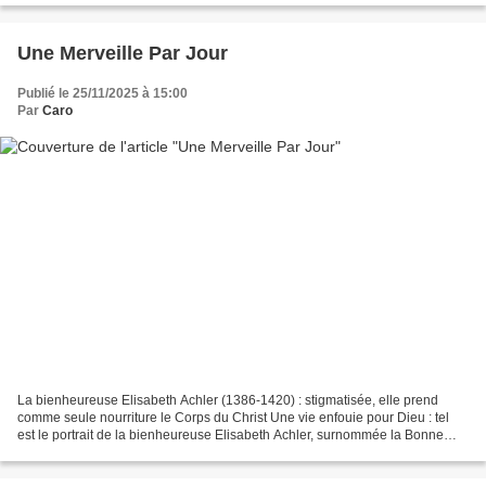
Une Merveille Par Jour
Publié le 25/11/2025 à 15:00
Par
Caro
La bienheureuse Elisabeth Achler (1386-1420) : stigmatisée, elle prend
comme seule nourriture le Corps du Christ Une vie enfouie pour Dieu : tel
est le portrait de la bienheureuse Elisabeth Achler, surnommée la Bonne
Betta, tertiaire franciscaine, originaire...