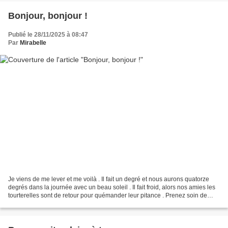
Bonjour, bonjour !
Publié le 28/11/2025 à 08:47
Par
Mirabelle
Je viens de me lever et me voilà . Il fait un degré et nous aurons quatorze
degrés dans la journée avec un beau soleil . Il fait froid, alors nos amies les
tourterelles sont de retour pour quémander leur pitance . Prenez soin de
vous et des vôtres !...