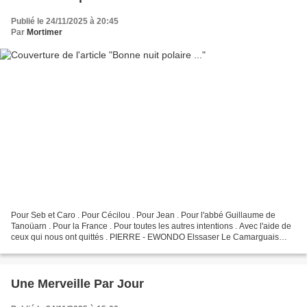
Publié le 24/11/2025 à 20:45
Par
Mortimer
Pour Seb et Caro . Pour Cécilou . Pour Jean . Pour l'abbé Guillaume de
Tanoüarn . Pour la France . Pour toutes les autres intentions . Avec l'aide de
ceux qui nous ont quittés . PIERRE - EWONDO Elssaser Le Camarguais
Pour Catherine et Fleur de lys . Et...
Une Merveille Par Jour