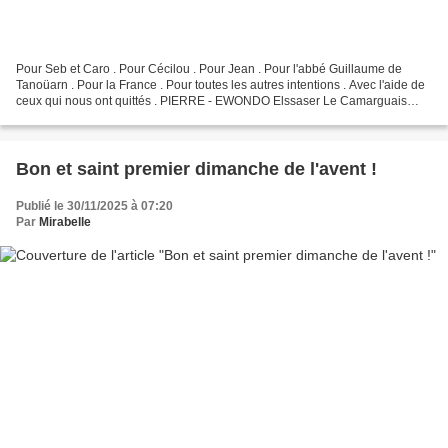
Pour Seb et Caro . Pour Cécilou . Pour Jean . Pour l'abbé Guillaume de
Tanoüarn . Pour la France . Pour toutes les autres intentions . Avec l'aide de
ceux qui nous ont quittés . PIERRE - EWONDO Elssaser Le Camarguais
Pour Catherine et Fleur de lys . Et...
Bon et saint premier dimanche de l'avent !
Publié le 30/11/2025 à 07:20
Par
Mirabelle