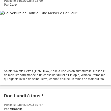
Publié le 24/11/2025 à 15:00
Par
Caro
Sainte Walatta Petros (1592-1642) : elle a une vision surnaturelle sur son lit
de mort D’abord mariée à un conseiller du roi d’Ethiopie, Walatta Petros (ce
qui signifie la fille de saint Pierre) connaît ensuite un temps de malheur : tous
ses enfants meurent...
Bon Lundi à tous !
Publié le 24/11/2025 à 07:17
Par
Mirabelle