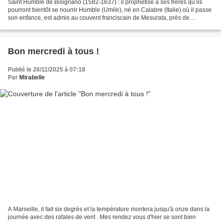
Saint Humble de Bisignano (1582-1637) : il prophétise à ses frères qu’ils
pourront bientôt se nourrir Humble (Umile), né en Calabre (Italie) où il passe
son enfance, est admis au couvent franciscain de Mesurata, près de
Catanzaro (Calabre) dès ses 14...
Bon mercredi à tous !
Publié le 26/11/2025 à 07:18
Par
Mirabelle
A Marseille, il fait six degrés et la température montera jusqu'à onze dans la
journée avec des rafales de vent . Mes rendez vous d'hier se sont bien