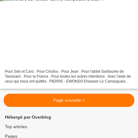
Pour Seb et Caro . Pour Cécilou . Pour Jean . Pour l'abbé Guillaume de
Tanoüarn . Pour la France . Pour toutes les autres intentions . Avec l'aide de
ceux qui nous ont quittés . PIERRE - EWONDO Elssaser Le Camarguais
Pour Catherine et Fleur de lys . Et...
Page suivante >
Hébergé par Overblog
Top articles
Pages