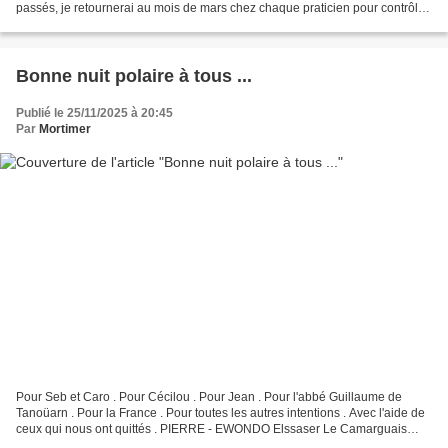
passés, je retournerai au mois de mars chez chaque praticien pour contrôle .
Pas besoin de lui chanter...
Bonne nuit polaire à tous ...
Publié le 25/11/2025 à 20:45
Par
Mortimer
Pour Seb et Caro . Pour Cécilou . Pour Jean . Pour l'abbé Guillaume de
Tanoüarn . Pour la France . Pour toutes les autres intentions . Avec l'aide de
ceux qui nous ont quittés . PIERRE - EWONDO Elssaser Le Camarguais
Pour Catherine et Fleur de lys . Et...