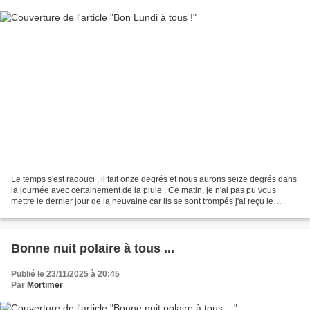
Le temps s'est radouci , il fait onze degrés et nous aurons seize degrés dans
la journée avec certainement de la pluie . Ce matin, je n'ai pas pu vous
mettre le dernier jour de la neuvaine car ils se sont trompés j'ai reçu le
huitième jour comme hier...
Bonne nuit polaire à tous ...
Publié le 23/11/2025 à 20:45
Par
Mortimer