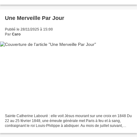
Pour Catherine et Fleur de lys . Et...
Une Merveille Par Jour
Publié le 28/11/2025 à 15:00
Par
Caro
Sainte Catherine Labouré : elle voit Jésus mourant sur une croix en 1848 Du
22 au 25 février 1848, une émeute générale met Paris à feu et à sang,
contraignant le roi Louis-Philippe à abdiquer. Au mois de juillet suivant,
Catherine Labouré, religieuse...