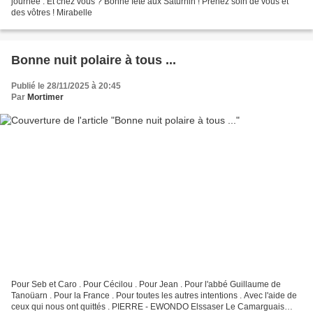
journée . Et chez vous ? Bonne fête aux Saturnin ! Prenez soin de vous et
des vôtres ! Mirabelle
Bonne nuit polaire à tous ...
Publié le 28/11/2025 à 20:45
Par
Mortimer
Pour Seb et Caro . Pour Cécilou . Pour Jean . Pour l'abbé Guillaume de
Tanoüarn . Pour la France . Pour toutes les autres intentions . Avec l'aide de
ceux qui nous ont quittés . PIERRE - EWONDO Elssaser Le Camarguais