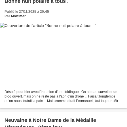
Bonne nuit polaire à tous .
Publié le 27/11/2025 à 20:45
Par
Mortimer
Désolé pour hier avec l'intrusion d'une foldingue . On a beau surveiller un
blog ouvert, mais on ne reste pas à l'abri d'un drone ... Faisait longtemps
qu'on nous foutait la paix ... Mais comme dirait Emmanuel, faut toujours être
prêt ! 😋 Pour Seb et...
Neuvaine à Notre Dame de la Médaille