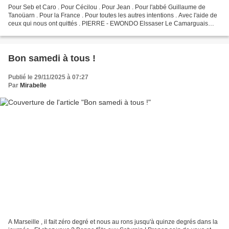
Pour Seb et Caro . Pour Cécilou . Pour Jean . Pour l'abbé Guillaume de
Tanoüarn . Pour la France . Pour toutes les autres intentions . Avec l'aide de
ceux qui nous ont quittés . PIERRE - EWONDO Elssaser Le Camarguais
Pour Catherine et Fleur de lys . Et...
Bon samedi à tous !
Publié le 29/11/2025 à 07:27
Par
Mirabelle
A Marseille , il fait zéro degré et nous au rons jusqu'à quinze degrés dans la