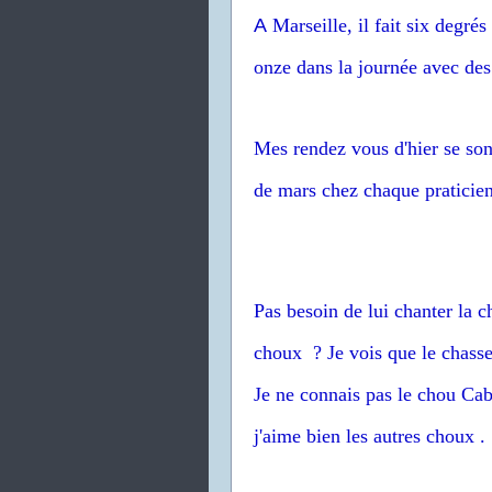
A
Marseille, il fait six degrés
onze dans la journée avec des 
Mes rendez vous d'hier se son
de mars chez chaque praticien
Pas besoin de lui chanter la c
choux ? Je vois que le chasseur
Je ne connais pas le chou Ca
j'aime bien les autres choux .