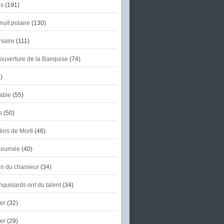
s
(191)
uit polaire
(130)
saire
(111)
'ouverture de la Banquise
(74)
)
able
(55)
s
(50)
éos de Morti
(46)
journée
(40)
in du chasseur
(34)
quisards ont du talent
(34)
er
(32)
er
(29)