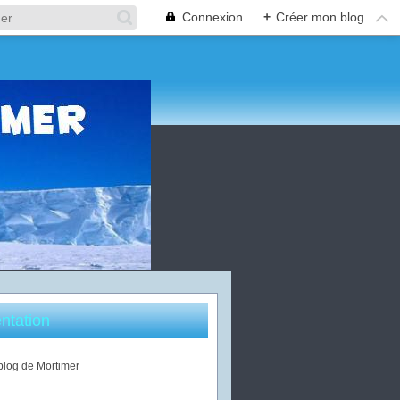
Connexion
+
Créer mon blog
ntation
 blog de Mortimer