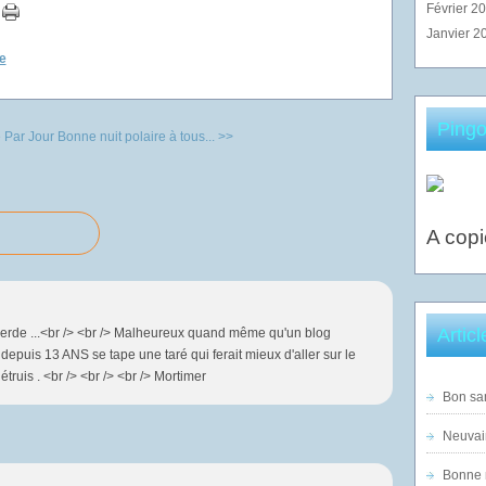
Février 2
Janvier 2
e
Pingo
 Par Jour
Bonne nuit polaire à tous... >>
A copi
Artic
erde ...<br /> <br /> Malheureux quand même qu'un blog
 depuis 13 ANS se tape une taré qui ferait mieux d'aller sur le
étruis . <br /> <br /> <br /> Mortimer
Bon sam
Neuvai
Bonne n