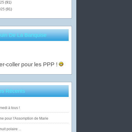
025
(91)
025
(91)
uin De La Banquise
er-coller pour les PPP !
les Récents
edi à tous !
ne pour l'Assomption de Marie
uit polaire ...