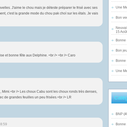
Une Mer
lles. J'aime le chou mais je déteste préparer le frisé avec ses
ent, c'est la grande mode du chou pak choï sur les étals. Je vais
Bon ven
Neuvai
15 Août
Bonne n
Bon jeu
se et bonne fête aux Delphine. <br /> <br /> Caro
Bonne n
Une Mer
n, Mimi.<br /> Les choux Cabu sont les choux ronds très denses,
Catég
ec de grandes feuilles un peu frisées.<br /> LR
BNP
(4
08:59
Bonne 