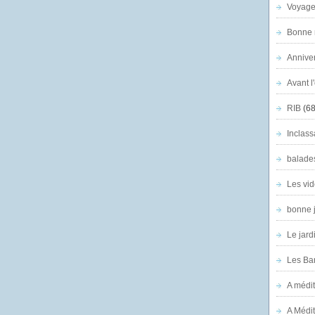
Voyage
Bonne n
Anniver
Avant l
RIB
(68
Inclass
balade
Les vid
bonne 
Le jard
Les Ban
A médit
A Médit