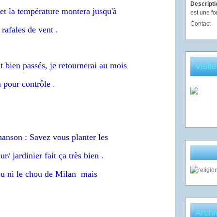
Descript
 et la température montera jusqu'à
est une fo
Contact
rafales de vent .
t bien passés, je retournerai au mois
Visit
 pour contrôle .
hanson : Savez vous planter les
/ jardinier fait ça très bien .
bu ni le chou de Milan mais
Archi