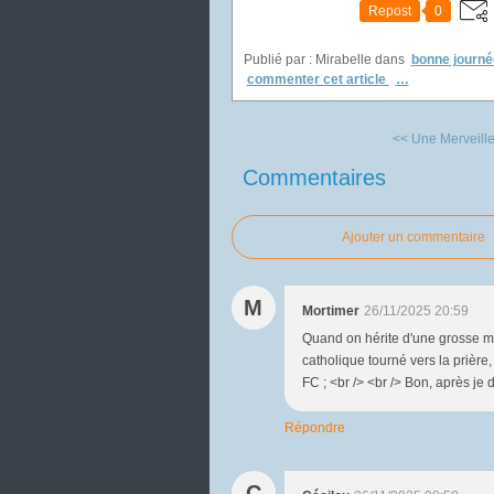
Repost
0
Publié par : Mirabelle
dans
bonne journé
commenter cet article
…
<< Une Merveille
Commentaires
Ajouter un commentaire
M
Mortimer
26/11/2025 20:59
Quand on hérite d'une grosse m
catholique tourné vers la prière,
FC ; <br /> <br /> Bon, après je d
Répondre
C