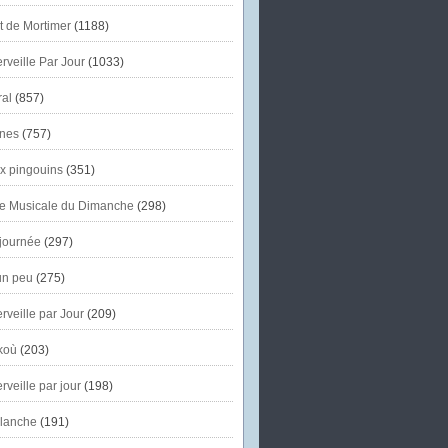
et de Mortimer
(1188)
veille Par Jour
(1033)
al
(857)
nes
(757)
x pingouins
(351)
e Musicale du Dimanche
(298)
journée
(297)
un peu
(275)
veille par Jour
(209)
koù
(203)
veille par jour
(198)
lanche
(191)