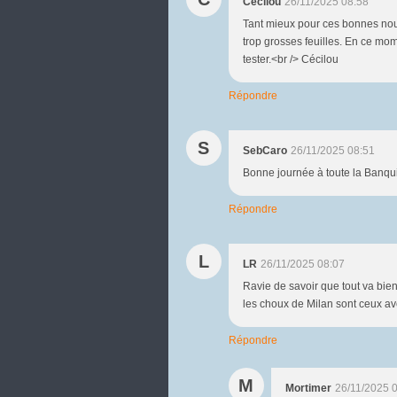
Cécilou
26/11/2025 08:58
Tant mieux pour ces bonnes nouve
trop grosses feuilles. En ce mom
tester.<br /> Cécilou
Répondre
S
SebCaro
26/11/2025 08:51
Bonne journée à toute la Banqui
Répondre
L
LR
26/11/2025 08:07
Ravie de savoir que tout va bie
les choux de Milan sont ceux av
Répondre
M
Mortimer
26/11/2025 