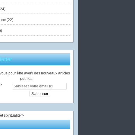
24)
onc
(22)
0)
etter
ous pour être averti des nouveaux articles
publiés.
">