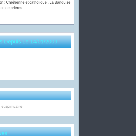
ion
: Chrétienne et catholique . La Banquise
rce de prières .
es Depuis Le 14/01/2009
ves