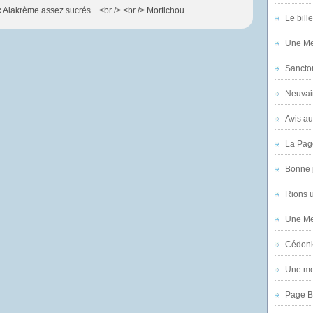
x Alakrème assez sucrés ...<br /> <br /> Mortichou
Le bill
Une Mer
Sanctor
Neuvai
Avis au
La Pag
Bonne 
Rions 
Une Mer
Cédon
Une mer
Page B