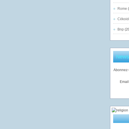
Rome
(
Cékoid
Bnp
(2
Newsl
Abonnez-v
Email