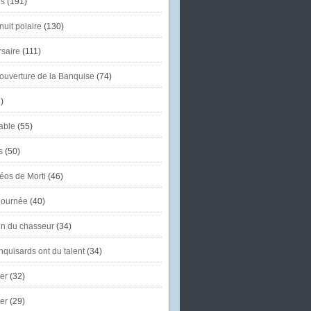
s
(191)
uit polaire
(130)
saire
(111)
'ouverture de la Banquise
(74)
)
able
(55)
s
(50)
éos de Morti
(46)
journée
(40)
in du chasseur
(34)
quisards ont du talent
(34)
er
(32)
er
(29)