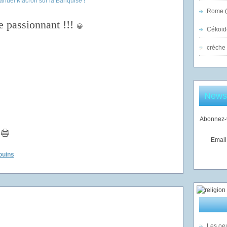
Rome
(
e passionnant !!!
😀
Cékoid
crèche
Newsl
Abonnez-v
Email
ouins
Les oeu