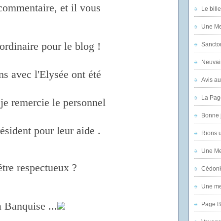
commentaire, et il vous
Le bill
Une Mer
ordinaire pour le blog !
Sanctor
Neuvai
ns avec l'Elysée ont été
Avis au
La Pag
 je remercie le personnel
Bonne 
ésident pour leur aide .
Rions 
Une Mer
être respectueux ?
Cédon
Une mer
 Banquise ...
Page B