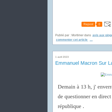
Repost
0
Publié par : Mortimer
dans
avis aux ping
commenter cet article
…
1 avril 2023
Emmanuel Macron Sur La
Demain à 13 h, j' enverr
de questionner en direct
république .