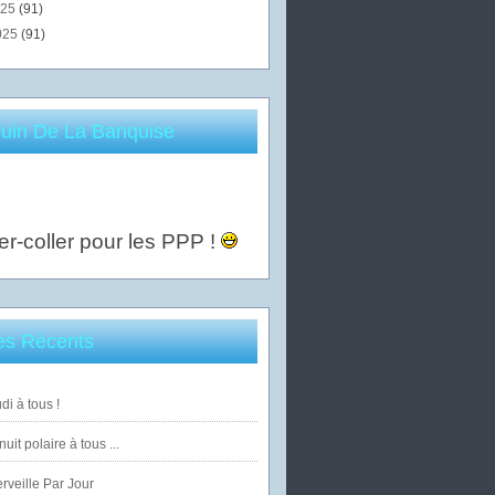
025
(91)
025
(91)
uin De La Banquise
er-coller pour les PPP !
les Récents
di à tous !
uit polaire à tous ...
veille Par Jour