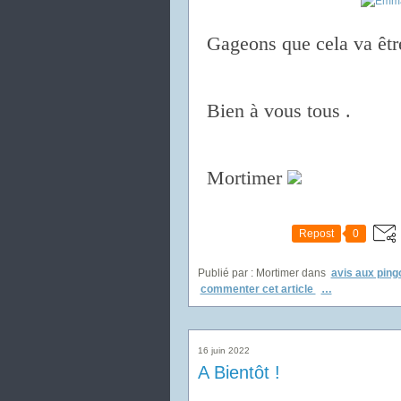
Gageons que cela va êtr
Bien à vous tous .
Mortimer
Repost
0
Publié par : Mortimer
dans
avis aux ping
commenter cet article
…
16 juin 2022
A Bientôt !