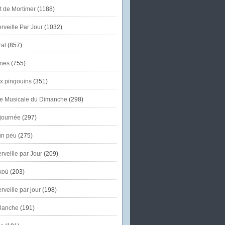
et de Mortimer
(1188)
veille Par Jour
(1032)
al
(857)
nes
(755)
x pingouins
(351)
e Musicale du Dimanche
(298)
journée
(297)
un peu
(275)
veille par Jour
(209)
koù
(203)
veille par jour
(198)
lanche
(191)