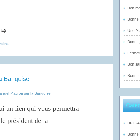
Bon mer
Bonne n
Une Mer
Bonne j
ouins
Fermet
Bon sam
Bonne n
 Banquise !
Catég
ai un lien qui vous permettra
 le président de la
BNP
(4
Bonne 