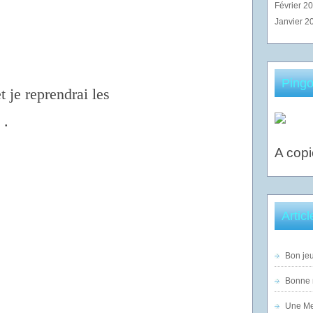
Février 2
Janvier 2
Pingo
t je reprendrai les
 .
A copi
Artic
Bon jeu
Bonne n
Une Mer