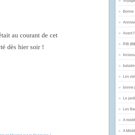
Voyage
Bonne n
Anniver
Avant l
tait au courant de cet
RIB
(68
é dès hier soir !
Inclass
balade
Les vid
bonne 
Le jard
Les Ban
A médit
A Médit