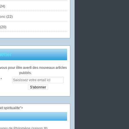
24)
onc
(22)
(20)
etter
ous pour être averti des nouveaux articles
publiés.
">
vres de Philomène (saison III)