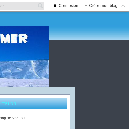
Connexion
+
Créer mon blog
ntation
 blog de Mortimer