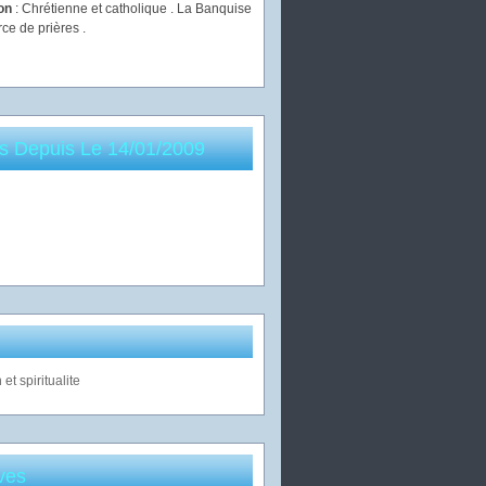
ion
: Chrétienne et catholique . La Banquise
rce de prières .
es Depuis Le 14/01/2009
ves