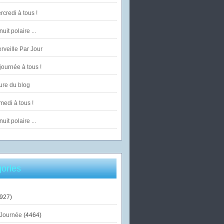
credi à tous !
uit polaire ...
veille Par Jour
ournée à tous !
ure du blog
edi à tous !
uit polaire ...
ories
927)
Journée
(4464)