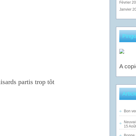
Février 2
Janvier 2
Pingo
A copi
sards partis trop tôt
Artic
Bon ven
Neuvai
15 Août
Bonne n