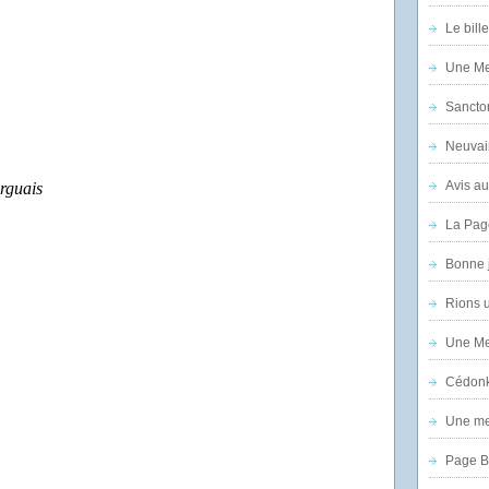
Le bill
Une Mer
Sanctor
Neuvai
Avis au
rguais
La Pag
Bonne 
Rions 
Une Mer
Cédon
Une mer
Page B