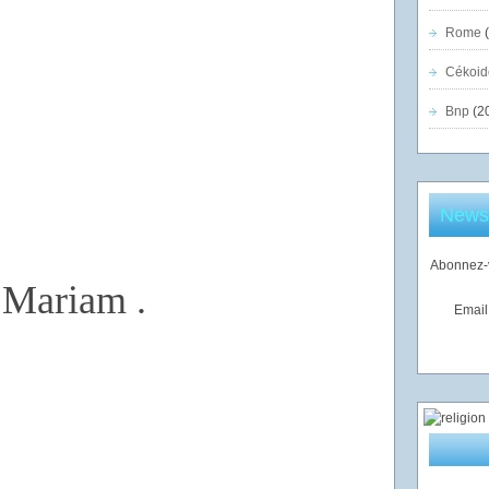
Rome
(
Cékoid
Bnp
(2
Newsl
Abonnez-v
r Mariam .
Email