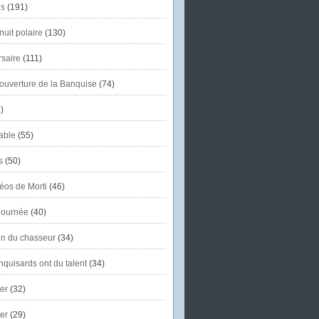
s
(191)
uit polaire
(130)
saire
(111)
'ouverture de la Banquise
(74)
)
able
(55)
s
(50)
éos de Morti
(46)
journée
(40)
in du chasseur
(34)
quisards ont du talent
(34)
er
(32)
er
(29)