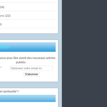
24)
onc
(22)
0)
etter
ous pour être averti des nouveaux articles
publiés.
">