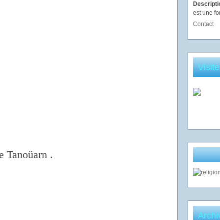
Descript
est une fo
Contact
Visit
e Tanoüarn .
Archi