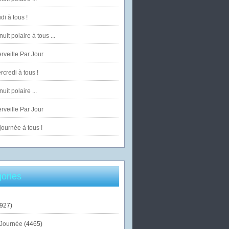
di à tous !
uit polaire à tous ...
veille Par Jour
credi à tous !
uit polaire ...
veille Par Jour
ournée à tous !
ories
927)
Journée
(4465)