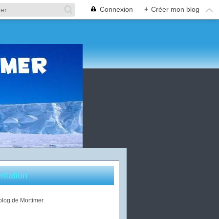
Connexion
+
Créer mon blog
ntation
 blog de Mortimer