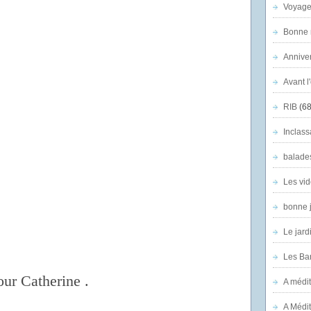
Voyage
Bonne n
Anniver
Avant l
RIB
(68
Inclass
balade
Les vid
bonne 
Le jard
Les Ban
our Catherine .
A médit
A Médit