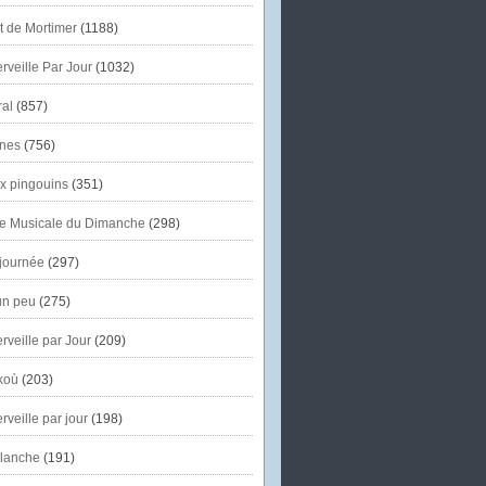
et de Mortimer
(1188)
veille Par Jour
(1032)
al
(857)
nes
(756)
x pingouins
(351)
e Musicale du Dimanche
(298)
journée
(297)
un peu
(275)
veille par Jour
(209)
koù
(203)
veille par jour
(198)
lanche
(191)