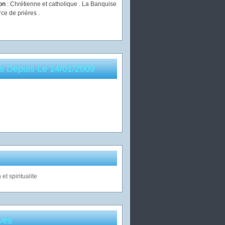
ion
: Chrétienne et catholique . La Banquise
rce de prières .
es Depuis Le 14/01/2009
ves