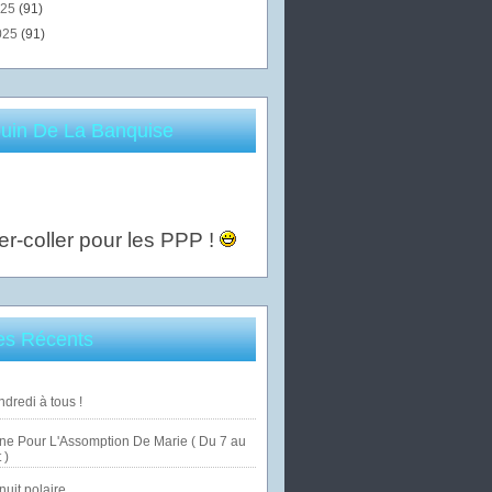
025
(91)
025
(91)
uin De La Banquise
er-coller pour les PPP !
les Récents
dredi à tous !
ne Pour L'Assomption De Marie ( Du 7 au
 )
uit polaire ...