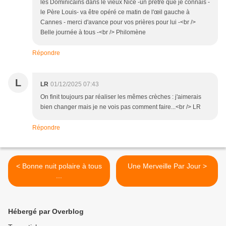
les Dominicains dans le vieux Nice -un prêtre que je connais -
le Père Louis- va être opéré ce matin de l'œil gauche à
Cannes - merci d'avance pour vos prières pour lui -<br />
Belle journée à tous -<br /> Philomène
Répondre
L
LR
01/12/2025 07:43
On finit toujours par réaliser les mêmes crèches : j'aimerais
bien changer mais je ne vois pas comment faire...<br /> LR
Répondre
< Bonne nuit polaire à tous
Une Merveille Par Jour >
...
Hébergé par Overblog