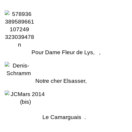
Pour Dame Fleur de Lys, ,
No
tr
e cher Elsasse
r
,
Le Camarguais .