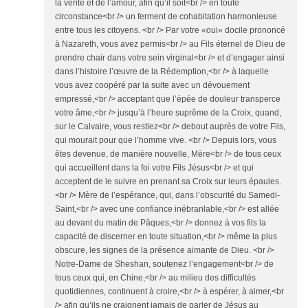
la vérité et de l’amour, afin qu’il soit<br /> en toute
circonstance<br /> un ferment de cohabitation harmonieuse
entre tous les citoyens. <br /> Par votre «oui» docile prononcé
à Nazareth, vous avez permis<br /> au Fils éternel de Dieu de
prendre chair dans votre sein virginal<br /> et d’engager ainsi
dans l’histoire l’œuvre de la Rédemption,<br /> à laquelle
vous avez coopéré par la suite avec un dévouement
empressé,<br /> acceptant que l’épée de douleur transperce
votre âme,<br /> jusqu’à l’heure suprême de la Croix, quand,
sur le Calvaire, vous restiez<br /> debout auprès de votre Fils,
qui mourait pour que l’homme vive. <br /> Depuis lors, vous
êtes devenue, de manière nouvelle, Mère<br /> de tous ceux
qui accueillent dans la foi votre Fils Jésus<br /> et qui
acceptent de le suivre en prenant sa Croix sur leurs épaules.
<br /> Mère de l’espérance, qui, dans l’obscurité du Samedi-
Saint,<br /> avec une confiance inébranlable,<br /> est allée
au devant du matin de Pâques,<br /> donnez à vos fils la
capacité de discerner en toute situation,<br /> même la plus
obscure, les signes de la présence aimante de Dieu. <br />
Notre-Dame de Sheshan, soutenez l’engagement<br /> de
tous ceux qui, en Chine,<br /> au milieu des difficultés
quotidiennes, continuent à croire,<br /> à espérer, à aimer,<br
/> afin qu’ils ne craignent jamais de parler de Jésus au