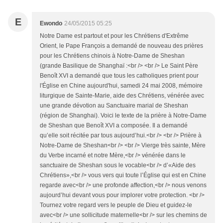
E
Ewondo
24/05/2015 05:25
Notre Dame est partout et pour les Chrétiens d'Extrême
Orient, le Pape François a demandé de nouveau des prières
pour les Chrétiens chinois à Notre-Dame de Sheshan
(grande Basilique de Shanghaï :<br /> <br /> Le Saint Père
Benoît XVI a demandé que tous les catholiques prient pour
l'Église en Chine aujourd'hui, samedi 24 mai 2008, mémoire
liturgique de Sainte-Marie, aide des Chrétiens, vénérée avec
une grande dévotion au Sanctuaire marial de Sheshan
(région de Shanghai). Voici le texte de la prière à Notre-Dame
de Sheshan que Benoît XVI a composée. Il a demandé
qu’elle soit récitée par tous aujourd’hui.<br /> <br /> Prière à
Notre-Dame de Sheshan<br /> <br /> Vierge très sainte, Mère
du Verbe incarné et notre Mère,<br /> vénérée dans le
sanctuaire de Sheshan sous le vocable<br /> d’«Aide des
Chrétiens»,<br /> vous vers qui toute l’Église qui est en Chine
regarde avec<br /> une profonde affection,<br /> nous venons
aujourd’hui devant vous pour implorer votre protection. <br />
Tournez votre regard vers le peuple de Dieu et guidez-le
avec<br /> une sollicitude maternelle<br /> sur les chemins de