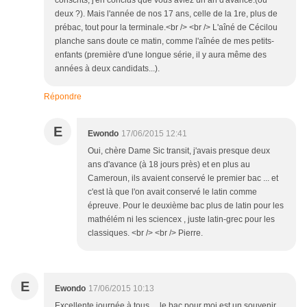
conscrits, j'en conclus que vous aviez un an d'avance.(ou
deux ?). Mais l'année de nos 17 ans, celle de la 1re, plus de
prébac, tout pour la terminale.<br /> <br /> L'aîné de Cécilou
planche sans doute ce matin, comme l'aînée de mes petits-
enfants (première d'une longue série, il y aura même des
années à deux candidats...).
Répondre
E
Ewondo
17/06/2015 12:41
Oui, chère Dame Sic transit, j'avais presque deux
ans d'avance (à 18 jours près) et en plus au
Cameroun, ils avaient conservé le premier bac ... et
c'est là que l'on avait conservé le latin comme
épreuve. Pour le deuxième bac plus de latin pour les
mathélém ni les sciencex , juste latin-grec pour les
classiques. <br /> <br /> Pierre.
E
Ewondo
17/06/2015 10:13
Excellente journée à tous ... le bac pour moi est un souvenir