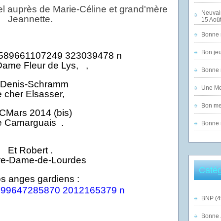
iel auprès de Marie-Céline et grand'mère
Neuvai
Jeannette.
15 Août
Bonne n
Bon jeu
Dame Fleur de Lys, ,
Bonne n
Une Mer
e cher Elsasse
r
,
Bon mer
e Camarguais .
Bonne n
Et Robert .
Catég
s anges gardiens :
BNP
(4
Bonne 