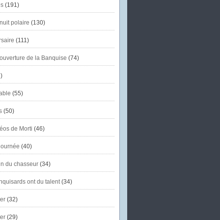
s
(191)
uit polaire
(130)
saire
(111)
'ouverture de la Banquise
(74)
)
able
(55)
s
(50)
éos de Morti
(46)
journée
(40)
in du chasseur
(34)
quisards ont du talent
(34)
er
(32)
er
(29)