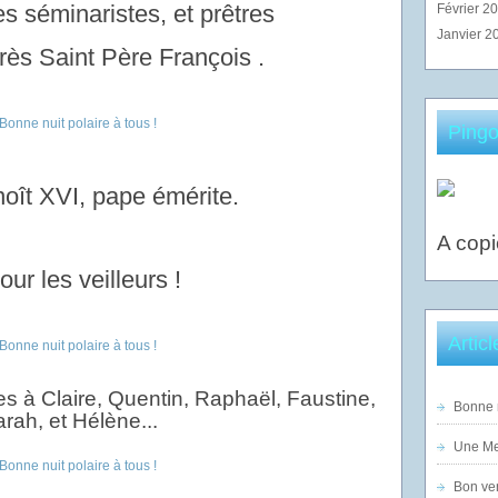
es séminaristes, et prêtres
Février 2
Janvier 2
rès Saint Père François .
Pingo
oît XVI, pape émérite.
A copi
our les veilleurs !
Artic
es à Claire, Quentin, Raphaël, Faustine,
Bonne n
rah, et Hélène...
Une Mer
Bon ven