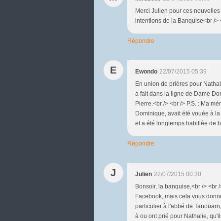
Merci Julien pour ces nouvelles 
intentions de la Banquise<br /> 
Répondre
E
Ewondo
22/07/2015 05:39
En union de prières pour Nathali
à fait dans la ligne de Dame Domi
Pierre.<br /> <br /> P.S. : Ma mèr
Dominique, avait été vouée à la
et a été longtemps habillée de b
Répondre
J
Julien
22/07/2015 00:30
Bonsoir, la banquise,<br /> <br 
Facebook, mais cela vous donner
particulier à l'abbé de Tanoüarn
à ou ont prié pour Nathalie, qu'i