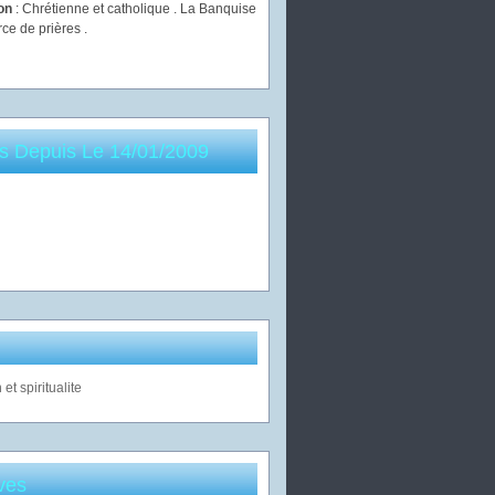
ion
: Chrétienne et catholique . La Banquise
rce de prières .
es Depuis Le 14/01/2009
ves