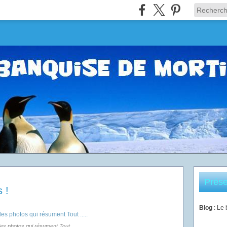
Prése
 !
Blog
: Le
des photos qui résument Tout .....