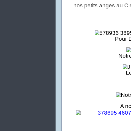
... nos petits anges au C
Pour 
No
tr
L
A no