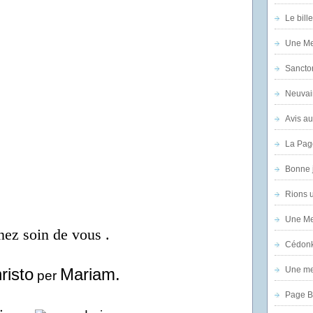
Le bill
Une Mer
Sanctor
Neuvai
Avis au
La Pag
Bonne 
Rions 
Une Mer
nez soin de vous .
Cédon
risto
Mariam.
Une mer
per
Page B