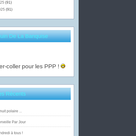
025
(91)
025
(91)
uin De La Banquise
er-coller pour les PPP !
les Récents
uit polaire ...
veille Par Jour
dredi à tous !