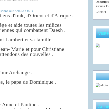
Descript
est une fo
Contact
iens d'Irak, d'Orient et d'Afrique .
ge et aide toutes les milices
iennes qui combattent Daesh .
Visit
t Lambert et sa famille .
Jean- Marie et pour Christiane
attendons des nouvelles .
our Archange .
s, le papa de Dominique .
 Anne et Pauline .
Archi