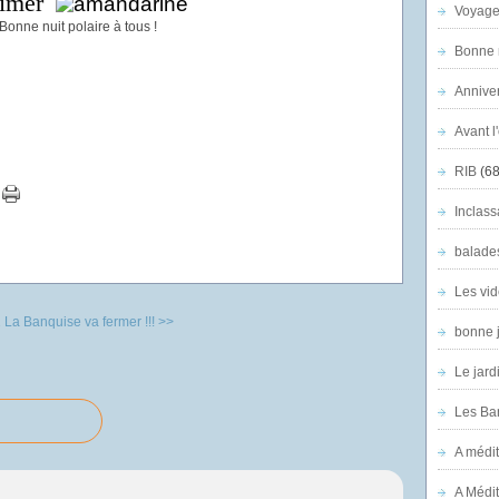
imer
Voyage
Bonne n
Anniver
Avant l
RIB
(68
Inclass
balade
Les vid
2
La Banquise va fermer !!! >>
bonne 
Le jard
Les Ban
A médit
A Médit