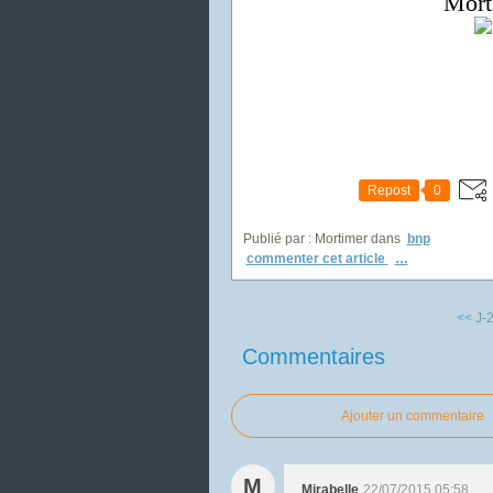
Mort
Repost
0
Publié par : Mortimer
dans
bnp
commenter cet article
…
<< J-
Commentaires
Ajouter un commentaire
M
Mirabelle
22/07/2015 05:58