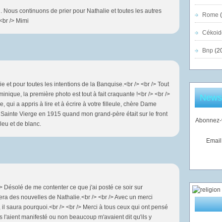
. Nous continuons de prier pour Nathalie et toutes les autres
Rome
(
<br /> Mimi
Cékoid
Bnp
(2
e et pour toutes les intentions de la Banquise.<br /> <br /> Tout
nique, la première photo est tout à fait craquante !<br /> <br />
Newsl
e, qui a appris à lire et à écrire à votre filleule, chère Dame
 Sainte Vierge en 1915 quand mon grand-père était sur le front
Abonnez-v
leu et de blanc.
Email
/> Désolé de me contenter ce que j'ai posté ce soir sur
a des nouvelles de Nathalie.<br /> <br /> Avec un merci
, il saura pourquoi.<br /> <br /> Merci à tous ceux qui ont pensé
ls l'aient manifesté ou non beaucoup m'avaient dit qu'ils y