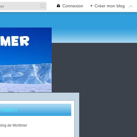
Connexion
+
Créer mon blog
ntation
 blog de Mortimer