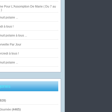
ne Pour L'Assomption De Marie ( Du 7 au
 )
uit polaire ...
di à tous !
uit polaire à tous ...
veille Par Jour
credi à tous !
uit polaire ...
ories
928)
Journée
(4465)