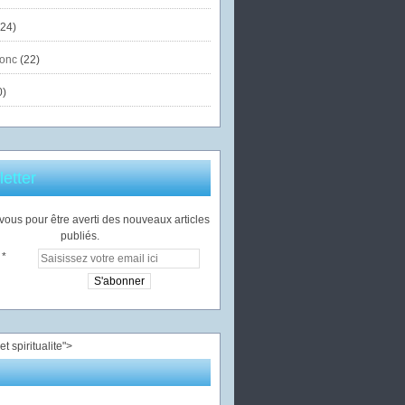
24)
onc
(22)
0)
etter
ous pour être averti des nouveaux articles
publiés.
">