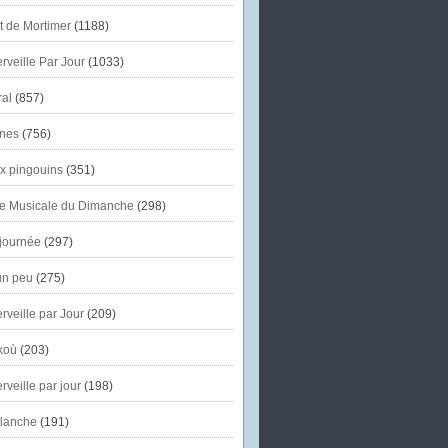
et de Mortimer
(1188)
veille Par Jour
(1033)
al
(857)
nes
(756)
x pingouins
(351)
e Musicale du Dimanche
(298)
journée
(297)
un peu
(275)
veille par Jour
(209)
koù
(203)
veille par jour
(198)
lanche
(191)