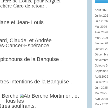
e frère de Louis, pour
Miguel
 chère Caro de retour .
Août 202
Juillet 20
ane et Jean- Louis .
Juin 202
Mai 2026
Avril 202
Mars 202
ard, Claude, et Andrée
Février 2
es-Cancer-Espérance .
Janvier 2
Décembr
 pitchouns de la Banquise .
Novembr
Octobre 
Septembr
Août 202
tres intentions de la Banquise .
Juillet 20
Juin 202
Mai 2025
é Berche
, et
Avril 202
tous les
Mars 202
êtres
souffrants.