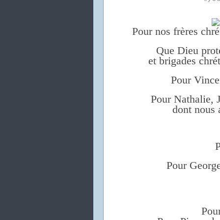
Pour nos frères chrét
Que Dieu protè
et brigades
chrét
Pour Vincen
Pour Nathalie,
dont nous 
P
Pour George
Pour