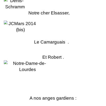
No
tr
e cher Elsasse
r
,
Le Camarguais .
Et Robert .
A nos anges gardiens :