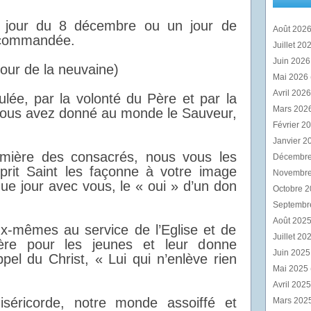
 jour du 8 décembre ou un jour de
Août 202
recommandée.
Juillet 20
Juin 202
our de la neuvaine)
Mai 2026
Avril 202
lée, par la volonté du Père et par la
Mars 202
, vous avez donné au monde le Sauveur,
Février 2
Janvier 2
emière des consacrés, nous vous les
Décembr
sprit Saint les façonne à votre image
Novembr
que jour avec vous, le « oui » d’un don
Octobre 
Septembr
Août 202
ux-mêmes au service de l’Eglise et de
Juillet 20
mière pour les jeunes et leur donne
Juin 202
ppel du Christ, « Lui qui n’enlève rien
Mai 2025
Avril 202
séricorde, notre monde assoiffé et
Mars 202