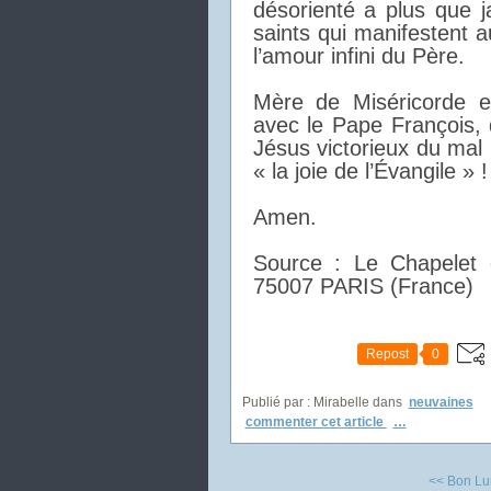
désorienté a plus que 
saints qui manifestent a
l’amour infini du Père.
Mère de Miséricorde e
avec le Pape François,
Jésus victorieux du mal
« la joie de l’Évangile » !
Amen.
Source : Le Chapelet d
75007 PARIS (France)
Repost
0
Publié par : Mirabelle
dans
neuvaines
commenter cet article
…
<< Bon Lu