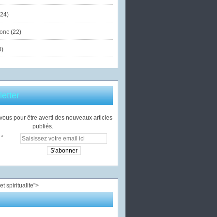
24)
onc
(22)
0)
etter
ous pour être averti des nouveaux articles
publiés.
">