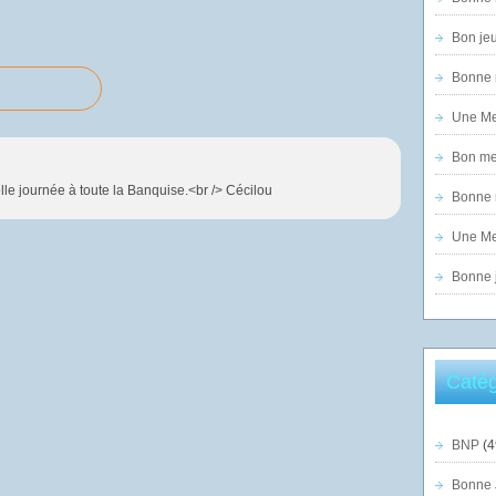
Bon jeu
Bonne n
Une Mer
Bon mer
le journée à toute la Banquise.<br /> Cécilou
Bonne n
Une Mer
Bonne j
Catég
BNP
(4
Bonne 