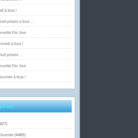
di à tous !
uit polaire à tous ...
veille Par Jour
credi à tous !
uit polaire ...
veille Par Jour
ournée à tous !
ories
927)
Journée
(4465)