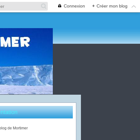
Connexion
+
Créer mon blog
ntation
 blog de Mortimer