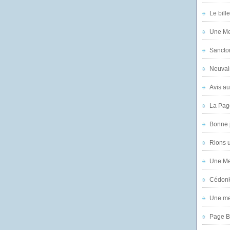
Le bill
Une Mer
Sanctor
Neuvai
Avis au
La Pag
Bonne 
Rions 
Une Mer
Cédon
Une mer
Page B