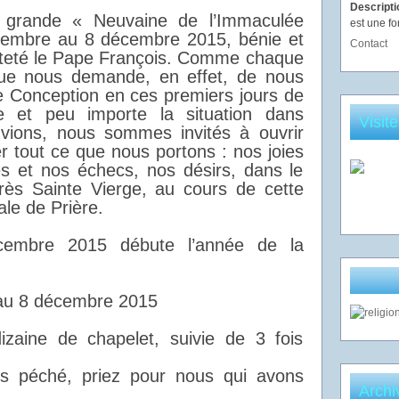
Descript
la grande « Neuvaine de l’Immaculée
est une fo
vembre au 8 décembre 2015, bénie et
Contact
teté le Pape François. Comme chaque
ique nous demande, en effet, de nous
e Conception en ces premiers jours de
ce et peu importe la situation dans
Visit
uvions, nous sommes invités à ouvrir
 tout ce que nous portons : nos joies
es et nos échecs, nos désirs, dans le
rès Sainte Vierge, au cours de cette
le de Prière.
cembre 2015 débute l’année de la
au 8 décembre 2015
zaine de chapelet, suivie de 3 fois
 péché, priez pour nous qui avons
Archi