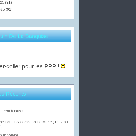
025
(91)
025
(91)
uin De La Banquise
er-coller pour les PPP !
les Récents
dredi à tous !
ne Pour L'Assomption De Marie ( Du 7 au
 )
uit polaire ...