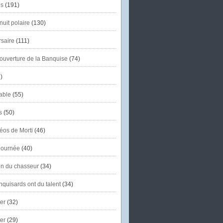
s
(191)
uit polaire
(130)
saire
(111)
'ouverture de la Banquise
(74)
)
able
(55)
s
(50)
éos de Morti
(46)
journée
(40)
in du chasseur
(34)
quisards ont du talent
(34)
er
(32)
er
(29)