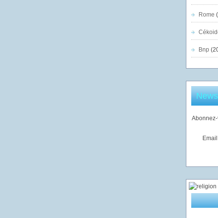
Rome
(
Cékoid
Bnp
(2
Newsl
Abonnez-v
Email