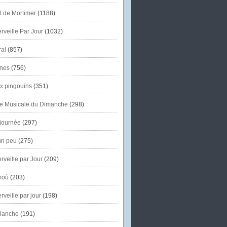
et de Mortimer
(1188)
veille Par Jour
(1032)
al
(857)
nes
(756)
x pingouins
(351)
e Musicale du Dimanche
(298)
journée
(297)
un peu
(275)
veille par Jour
(209)
koù
(203)
veille par jour
(198)
lanche
(191)