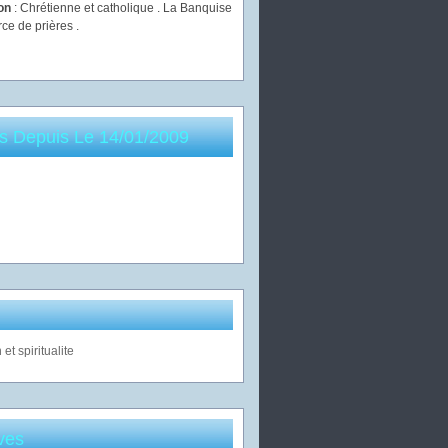
ion
: Chrétienne et catholique . La Banquise
rce de prières .
es Depuis Le 14/01/2009
ves