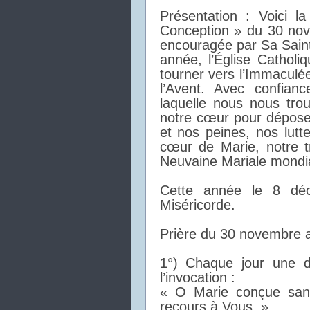
Présentation : Voici 
Conception » du 30 no
encouragée par Sa Sain
année, l’Église Cathol
tourner vers l’Immaculé
l’Avent. Avec confian
laquelle nous nous tro
notre cœur pour déposer
et nos peines, nos lutt
cœur de Marie, notre t
Neuvaine Mariale mondia
Cette année le 8 dé
Miséri
corde.
Prière du 30 novembre 
1°) Chaque jour une di
l’invocation :
« O Marie conçue sans
recours à Vous. »