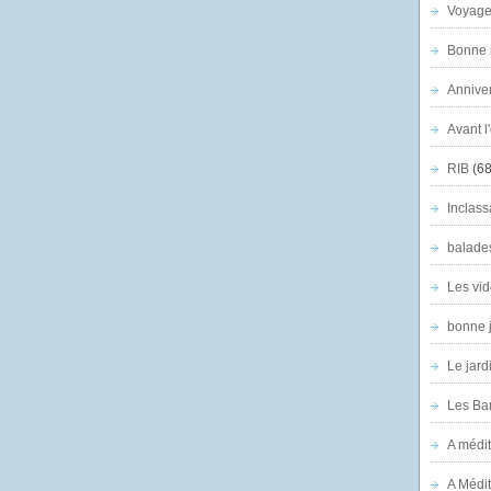
Voyage
Bonne n
Anniver
Avant l
RIB
(68
Inclass
balade
Les vid
bonne 
Le jard
Les Ban
A médit
A Médit