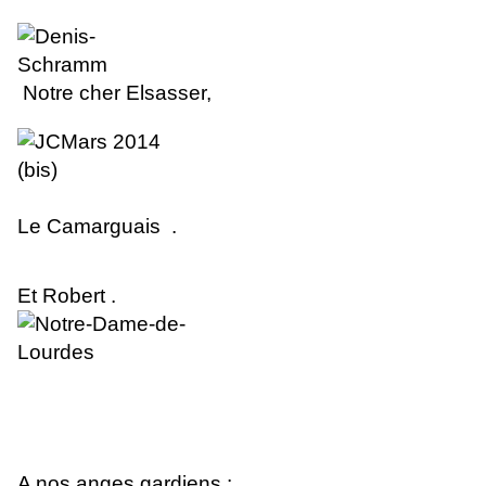
No
tr
e cher Elsasse
r
,
Le Camarguais .
Et Robert .
A nos anges gardiens :