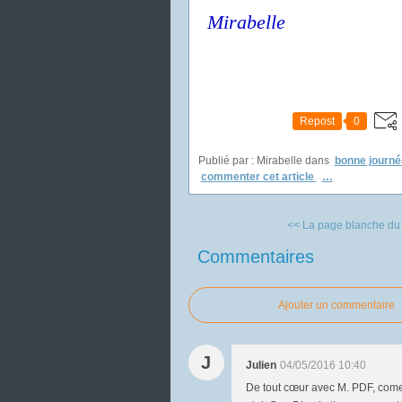
Mirabelle
Repost
0
Publié par : Mirabelle
dans
bonne journé
commenter cet article
…
<< La page blanche du 
Commentaires
Ajouter un commentaire
J
Julien
04/05/2016 10:40
De tout cœur avec M. PDF, coment