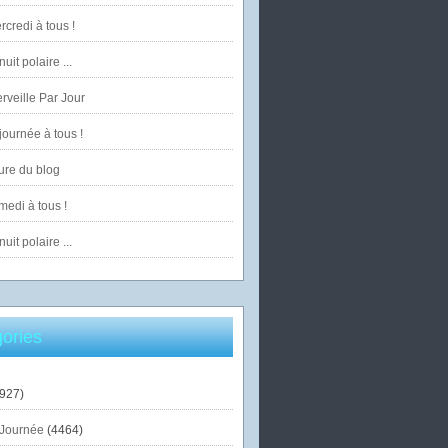
credi à tous !
uit polaire ...
veille Par Jour
ournée à tous !
ure du blog
edi à tous !
uit polaire ...
ories
927)
Journée
(4464)