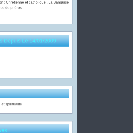
ion
: Chrétienne et catholique . La Banquise
rce de prières .
es Depuis Le 14/01/2009
ves