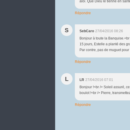
aloi. Que Dieu le tienne en santé
Répondre
S
SebCaro
27/04/2016 08:26
Bonjour à toute la Banquise.<br />
15 jours, Estelle a planté des gr
Par contre, pas de muguet pour l'i
Répondre
L
LR
27/04/2016 07:01
Bonjour !<br /> Soleil assuré, ce 
boulot !<br /> Pierre, transmette
Répondre