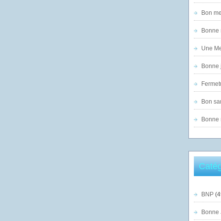
Bon mer
Bonne n
Une Mer
Bonne j
Fermet
Bon sam
Bonne n
Catég
BNP
(4
Bonne 