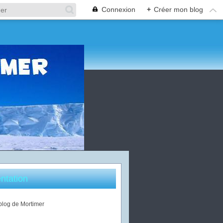
Connexion
+
Créer mon blog
ntation
 blog de Mortimer