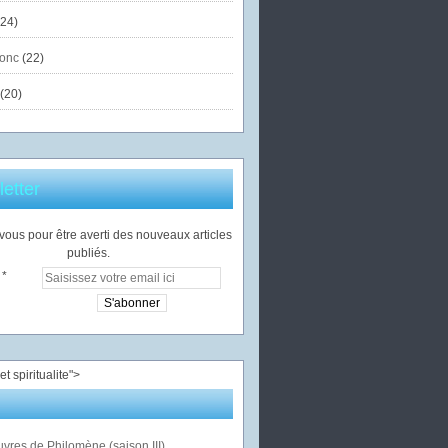
24)
onc
(22)
(20)
etter
ous pour être averti des nouveaux articles
publiés.
">
vres de Philomène (saison III)