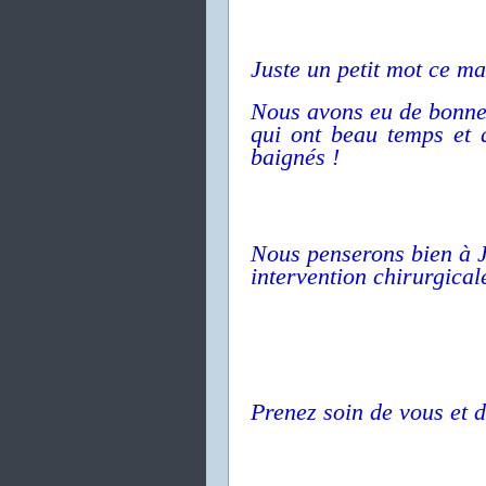
Juste un petit mot ce ma
Nous avons eu de bonnes
qui ont beau temps et 
baignés !
Nous penserons bien à J
intervention chirurgical
Prenez soin de vous et d