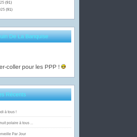
025
(91)
025
(91)
uin De La Banquise
er-coller pour les PPP !
les Récents
di à tous !
uit polaire à tous ...
veille Par Jour