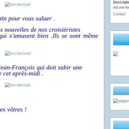
Descript
est une fo
Contact
tin pour vous saluer .
 nouvelles de nos croisiéristes
qui s'amusent bien .Ils se sont même
Visit
ean-François qui doit subir une
e cet après-midi .
es vôtres !
Archi