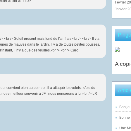
!<br /> <br /> Julien
Février 2
Janvier 2
Pingo
 <br /> Soleil présent mais fond de l'air frais.<br /> <br /> Il y a
aines de mauves dans le jardin. Il y a de toutes petites pousses.
nstant, il n'y a que des feuilles.<br /> <br /> Caro.
A copi
qui convient bien au peintre : il a attaqué les volets...c'est du
Artic
z notre meilleur souvenir à JF : nous penserons à lui.<br /> LR
Bon jeu
Bonne n
Une Mer