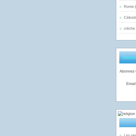
Rome
(
Cékoid
crèche
Newsl
Abonnez-v
Email
Les oeu