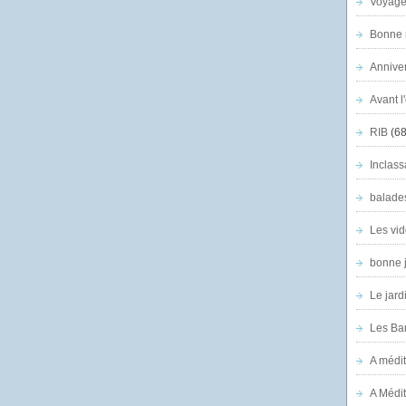
Voyage
Bonne n
Anniver
Avant l
RIB
(68
Inclass
balade
Les vid
bonne 
Le jard
Les Ban
A médit
A Médit