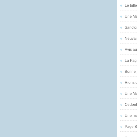
Le bill
Une Mer
Sanctor
Neuvai
Avis au
La Pag
Bonne 
Rions 
Une Mer
Cédon
Une mer
Page B