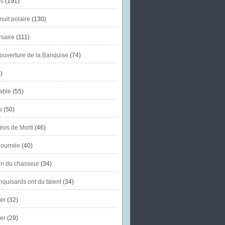
s
(191)
uit polaire
(130)
saire
(111)
'ouverture de la Banquise
(74)
)
able
(55)
s
(50)
éos de Morti
(46)
journée
(40)
in du chasseur
(34)
quisards ont du talent
(34)
er
(32)
er
(29)