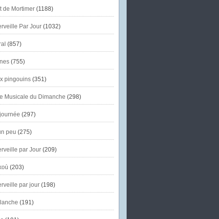
et de Mortimer
(1188)
veille Par Jour
(1032)
al
(857)
nes
(755)
x pingouins
(351)
e Musicale du Dimanche
(298)
journée
(297)
un peu
(275)
veille par Jour
(209)
koù
(203)
veille par jour
(198)
lanche
(191)