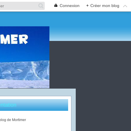
Connexion
+
Créer mon blog
ntation
 blog de Mortimer