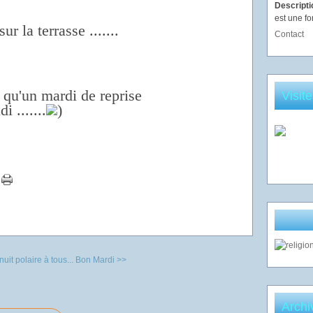
Descript
est une fo
ur la terrasse .......
Contact
 qu'un mardi de reprise
Visit
i .......
)
it polaire à tous...
Bon Mardi >>
Archi