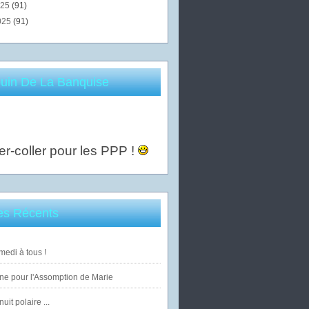
025
(91)
025
(91)
uin De La Banquise
er-coller pour les PPP !
les Récents
edi à tous !
ne pour l'Assomption de Marie
uit polaire ...