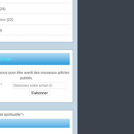
24)
onc
(22)
0)
etter
ous pour être averti des nouveaux articles
publiés.
">