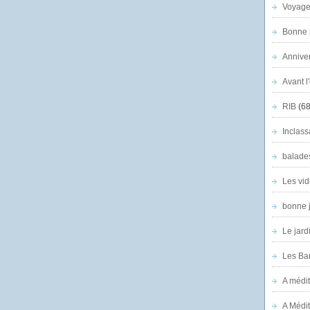
Voyage
Bonne n
Anniver
Avant l
RIB
(68
Inclass
balade
Les vid
bonne 
Le jard
Les Ban
A médit
A Médit