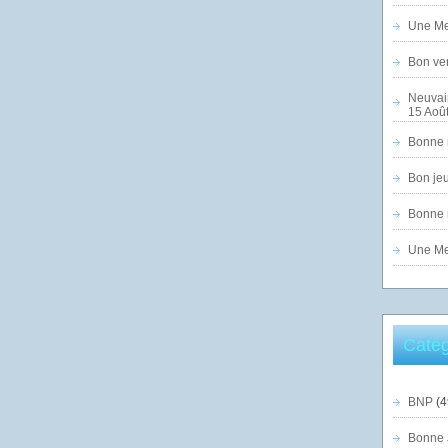
Une Mer
Bon ven
Neuvai
15 Août
Bonne n
Bon jeu
Bonne n
Une Mer
Catég
BNP
(4
Bonne 