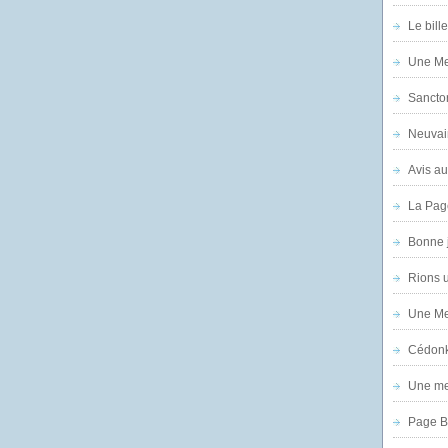
Le bill
Une Mer
Sanctor
Neuvai
Avis au
La Pag
Bonne 
Rions 
Une Mer
Cédon
Une mer
Page B