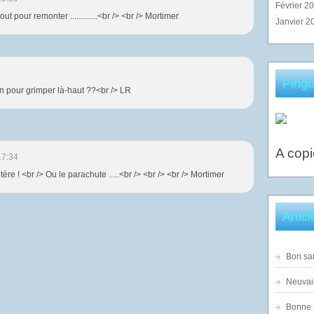
Février 2
out pour remonter .............<br /> <br /> Mortimer
Janvier 2
Pingo
n pour grimper là-haut ??<br /> LR
A copi
17:34
tère ! <br /> Ou le parachute .....<br /> <br /> <br /> Mortimer
Artic
Bon sam
Neuvai
Bonne n