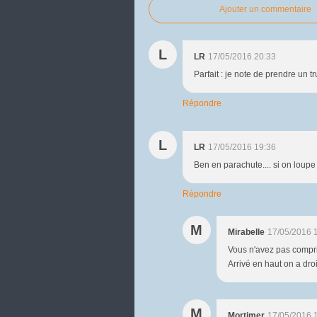
Ajouter un commentaire
L
LR
17/05/2016 20:33
Parfait : je note de prendre un 
Répondre
L
LR
17/05/2016 19:36
Ben en parachute.... si on loupe 
Répondre
M
Mirabelle
17/05/2016 
Vous n'avez pas compris .
Arrivé en haut on a droit
M
Mortimer
17/05/2016 