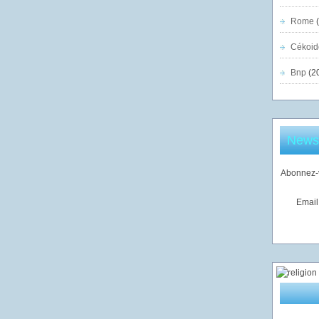
Rome
(
Cékoid
Bnp
(2
Newsl
Abonnez-v
Email