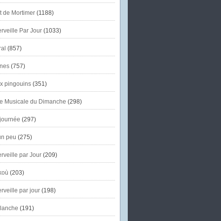
et de Mortimer
(1188)
veille Par Jour
(1033)
al
(857)
nes
(757)
x pingouins
(351)
e Musicale du Dimanche
(298)
journée
(297)
un peu
(275)
veille par Jour
(209)
koù
(203)
veille par jour
(198)
lanche
(191)