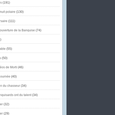
s
(191)
uit polaire
(130)
saire
(111)
'ouverture de la Banquise
(74)
)
able
(55)
s
(50)
éos de Morti
(46)
journée
(40)
in du chasseur
(34)
quisards ont du talent
(34)
er
(32)
er
(29)