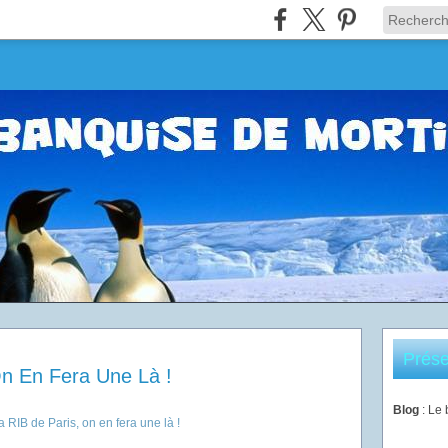
Prése
On En Fera Une Là !
Blog
: Le