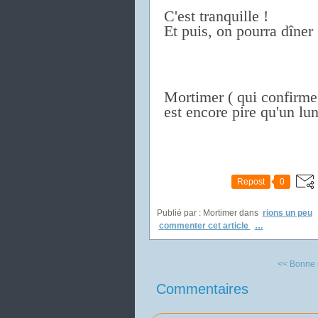
C'est tranquille !
Et puis, on pourra dîner s
Mortimer ( qui confirme
est encore
pire qu'un lund
Repost
0
Publié par : Mortimer
dans
rions un peu
commenter cet article
…
<< Bonne nu
Commentaires