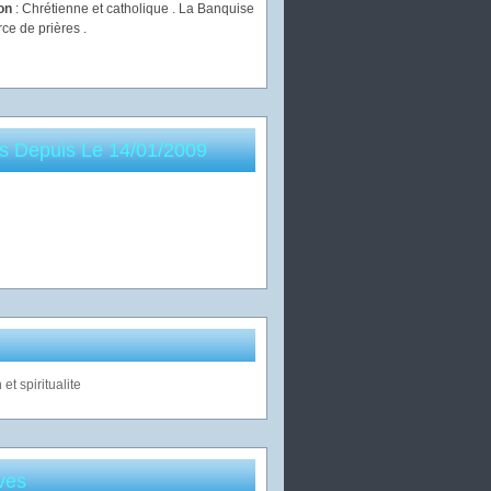
ion
: Chrétienne et catholique . La Banquise
rce de prières .
es Depuis Le 14/01/2009
ves