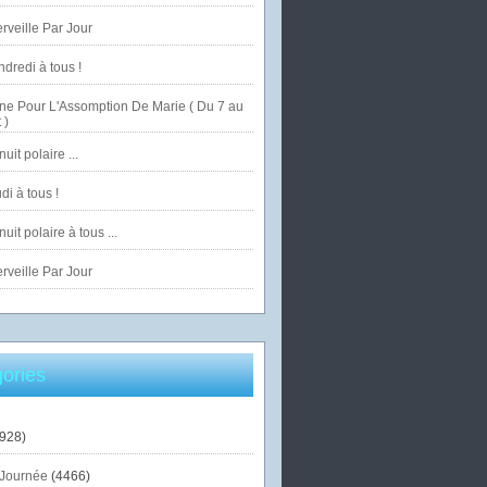
veille Par Jour
dredi à tous !
ne Pour L'Assomption De Marie ( Du 7 au
 )
uit polaire ...
di à tous !
uit polaire à tous ...
veille Par Jour
ories
928)
Journée
(4466)