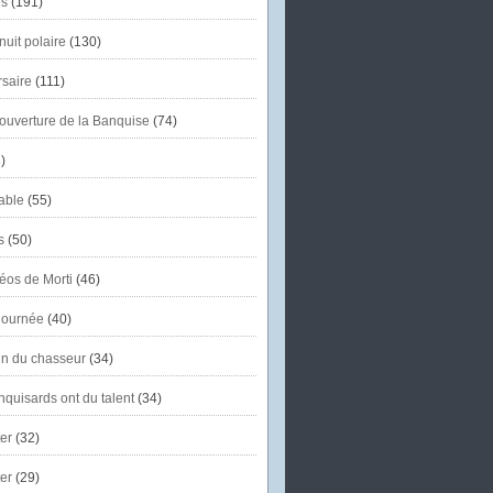
s
(191)
uit polaire
(130)
saire
(111)
'ouverture de la Banquise
(74)
)
able
(55)
s
(50)
éos de Morti
(46)
journée
(40)
in du chasseur
(34)
quisards ont du talent
(34)
er
(32)
er
(29)