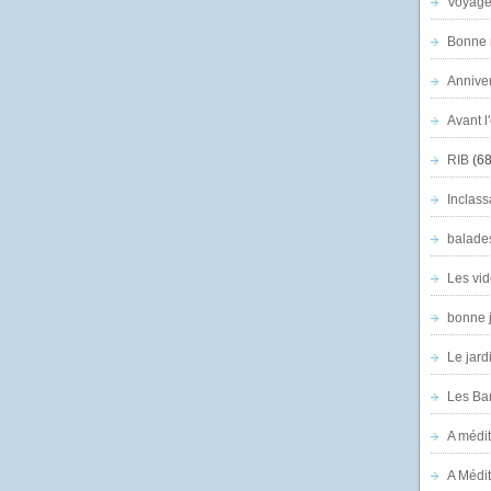
Voyage
Bonne n
Anniver
Avant l
RIB
(68
Inclass
balade
Les vid
bonne 
Le jard
Les Ban
A médit
A Médit