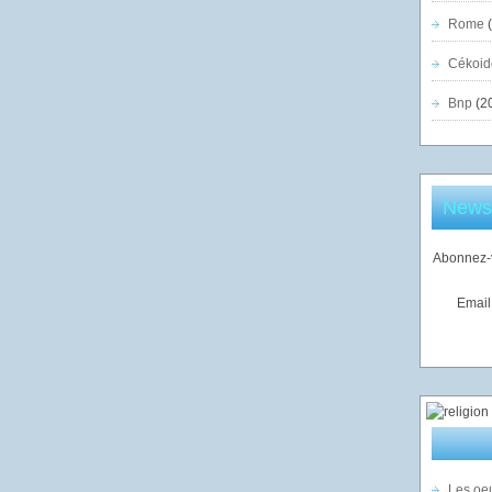
Rome
(
Cékoid
Bnp
(2
Newsl
Abonnez-v
Email
Les oeu