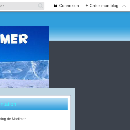
Connexion
+
Créer mon blog
ntation
 blog de Mortimer