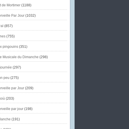
et de Mortimer
(1188)
veille Par Jour
(1032)
al
(857)
nes
(755)
x pingouins
(351)
e Musicale du Dimanche
(298)
journée
(297)
un peu
(275)
veille par Jour
(209)
koù
(203)
veille par jour
(198)
lanche
(191)