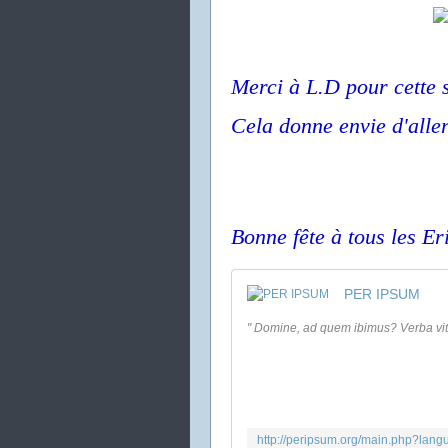
Merci à L.D pour cette 
Cela donne envie d'aller
Bonne fête à tous les Er
PER IPSUM
" Domine, ad quem ibimus? Verba vit