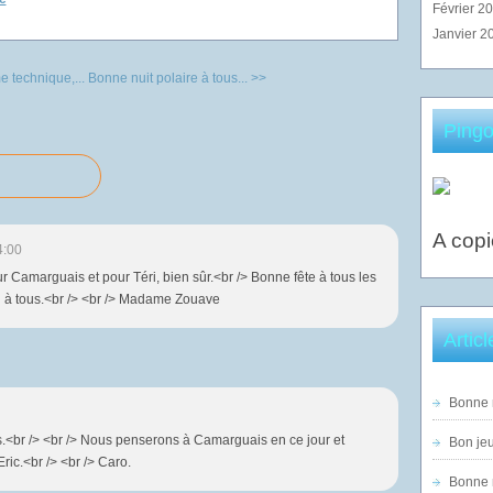
Février 2
Janvier 2
e technique,...
Bonne nuit polaire à tous... >>
Pingo
A copi
4:00
 Camarguais et pour Téri, bien sûr.<br /> Bonne fête à tous les
di à tous.<br /> <br /> Madame Zouave
Artic
Bonne n
s.<br /> <br /> Nous penserons à Camarguais en ce jour et
Bon jeu
ic.<br /> <br /> Caro.
Bonne n