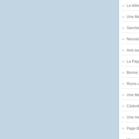
Le bill
Une Mer
Sanctor
Neuvai
Avis au
La Pag
Bonne 
Rions 
Une Mer
Cédon
Une mer
Page B