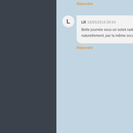
Répondre
L
LR
18/05/2016 06:54
Belle journée sous un soleil ra
naturellement, par la même occ
Répondre