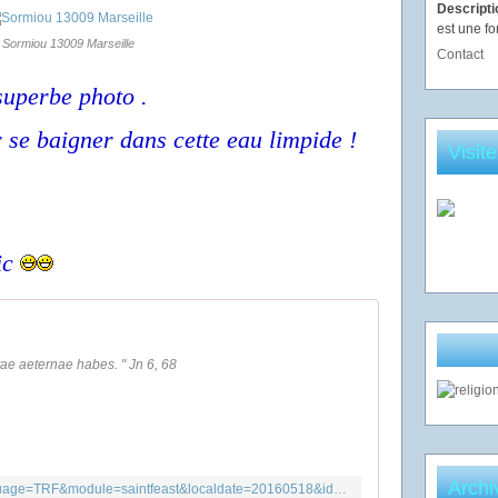
Descript
est une fo
Sormiou 13009 Marseille
Contact
superbe photo .
 se baigner dans cette eau limpide !
Visit
ic
ae aeternae habes. " Jn 6, 68
Archi
http://peripsum.org/main.php?language=TRF&module=saintfeast&localdate=20160518&id=175&fd=0