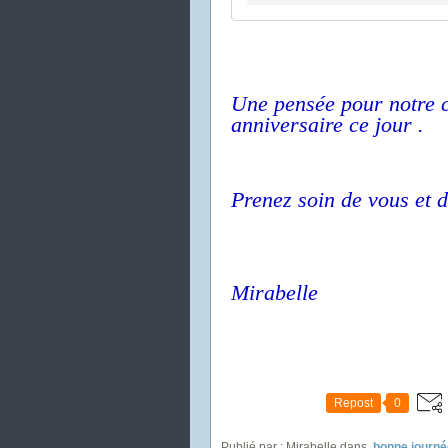
Une pensée pour notre c
anniversaire ce jour .
Prenez soin de vous et d
Mirabelle
Repost
0
Publié par : Mirabelle
dans
bonne journé