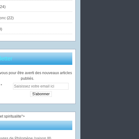
24)
onc
(22)
0)
etter
ous pour être averti des nouveaux articles
publiés.
">
vres de Philomène (saison III)