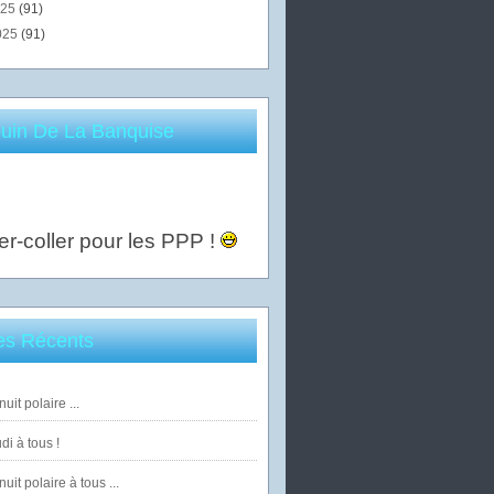
025
(91)
025
(91)
uin De La Banquise
er-coller pour les PPP !
les Récents
uit polaire ...
di à tous !
uit polaire à tous ...