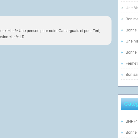
Une Mer
Bon mer
Bonne n
dieux !<br /> Une pensée pour notre Camarguais et pour Téri,
asion.<br /> LR
Une Mer
Bonne j
Fermet
Bon sam
Catég
BNP
(4
Bonne 