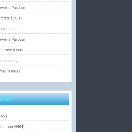
veille Par Jour
credi à tous !
uit polaire ...
veille Par Jour
ournée à tous !
ure du blog
edi à tous !
ories
927)
Journée
(4464)