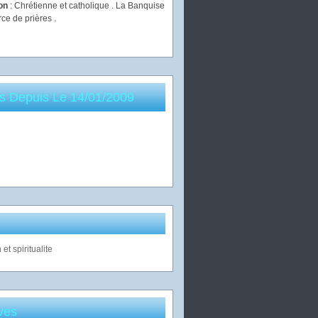
ion
: Chrétienne et catholique . La Banquise
rce de prières .
es Depuis Le 14/01/2009
ves