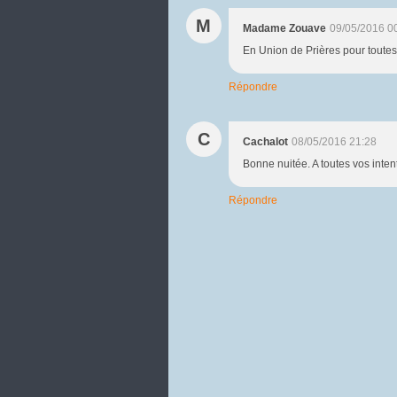
M
Madame Zouave
09/05/2016 0
En Union de Prières pour toutes
Répondre
C
Cachalot
08/05/2016 21:28
Bonne nuitée. A toutes vos inten
Répondre