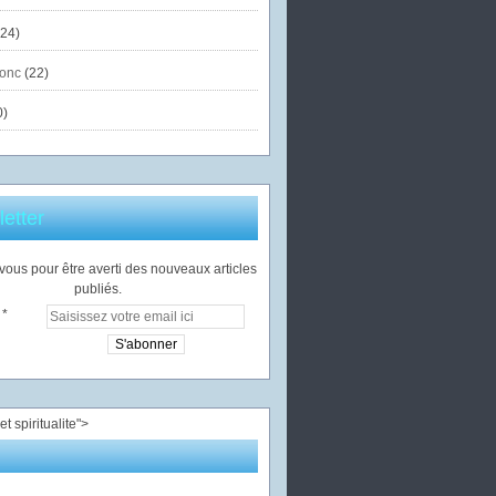
24)
onc
(22)
0)
etter
ous pour être averti des nouveaux articles
publiés.
">