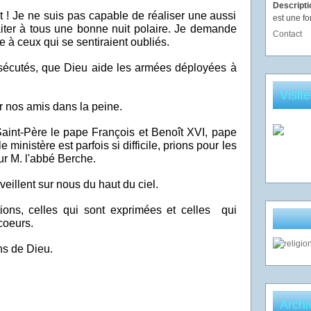
Descript
t ! Je ne suis pas capable de réaliser une aussi
est une fo
iter à tous une bonne nuit polaire. Je demande
Contact
à ceux qui se sentiraient oubliés.
rsécutés, que Dieu aide les armées déployées à
Visit
 nos amis dans la peine.
aint-Père le pape François et Benoît XVI, pape
 ministère est parfois si difficile, prions pour les
our M. l'abbé Berche.
veillent sur nous du haut du ciel.
tions, celles qui sont exprimées et celles qui
coeurs.
ns de Dieu.
Archi