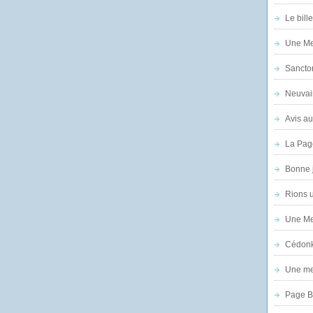
Le bill
Une Mer
Sanctor
Neuvai
Avis au
La Pag
Bonne 
Rions 
Une Mer
Cédon
Une mer
Page B