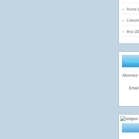
Rome
(
Cékoid
Bnp
(2
Newsl
Abonnez-v
Email