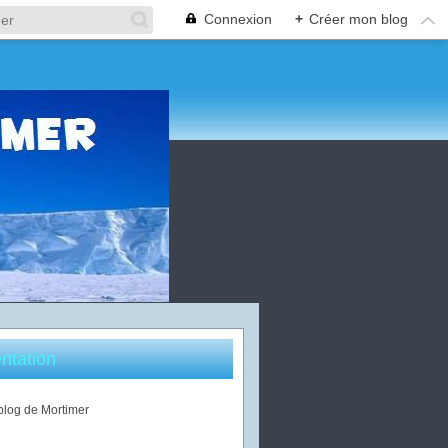
Connexion
+
Créer mon blog
ntation
 blog de Mortimer