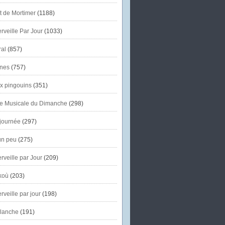
et de Mortimer
(1188)
veille Par Jour
(1033)
al
(857)
nes
(757)
x pingouins
(351)
e Musicale du Dimanche
(298)
journée
(297)
un peu
(275)
veille par Jour
(209)
koù
(203)
veille par jour
(198)
lanche
(191)