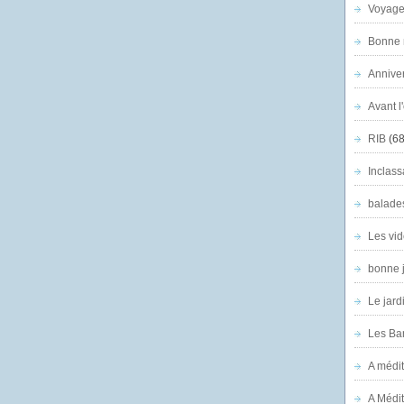
Voyage
Bonne n
Anniver
Avant l
RIB
(68
Inclass
balade
Les vid
bonne 
Le jard
Les Ban
A médit
A Médit