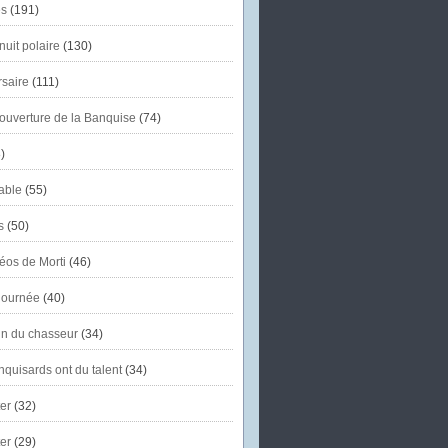
s
(191)
uit polaire
(130)
saire
(111)
'ouverture de la Banquise
(74)
)
able
(55)
s
(50)
éos de Morti
(46)
journée
(40)
in du chasseur
(34)
quisards ont du talent
(34)
er
(32)
er
(29)