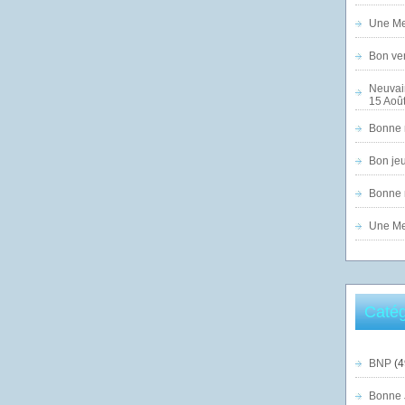
Une Mer
Bon ven
Neuvai
15 Août
Bonne n
Bon jeu
Bonne n
Une Mer
Catég
BNP
(4
Bonne 