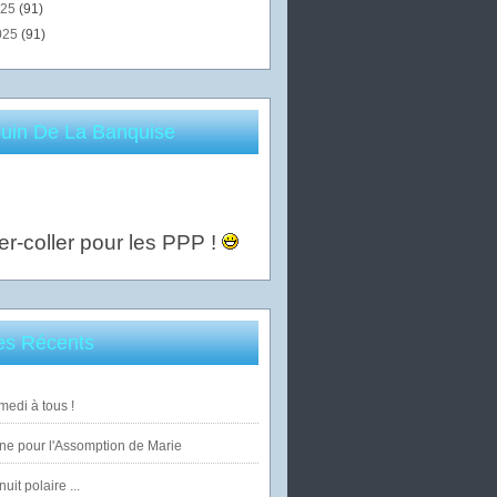
025
(91)
025
(91)
uin De La Banquise
er-coller pour les PPP !
les Récents
edi à tous !
ne pour l'Assomption de Marie
uit polaire ...