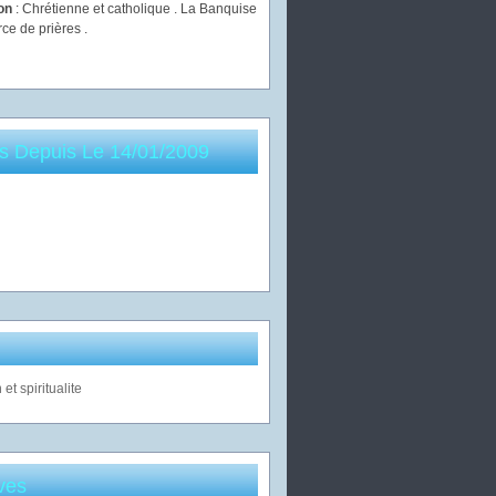
ion
: Chrétienne et catholique . La Banquise
rce de prières .
es Depuis Le 14/01/2009
ves