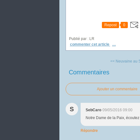
Repost
0
Publié par : LR
commenter cet article
…
<< Neuvaine au Sai
Commentaires
Ajouter un commentaire
S
SebCaro
09/05/2016 09:00
Notre Dame de la Paix, écoutez 
Répondre