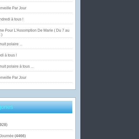
veille Par Jour
dredi à tous !
ne Pour L'Assomption De Marie ( Du 7 au
 )
uit polaire ...
di à tous !
uit polaire à tous ...
veille Par Jour
ories
928)
Journée
(4466)