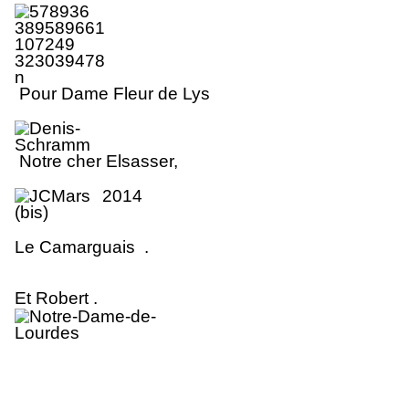
Pour Dame Fleur de Lys
No
tr
e cher Elsasse
r
,
Le Camarguais .
Et Robert .