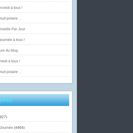
credi à tous !
uit polaire ...
veille Par Jour
ournée à tous !
ure du blog
edi à tous !
uit polaire ...
ories
927)
Journée
(4464)