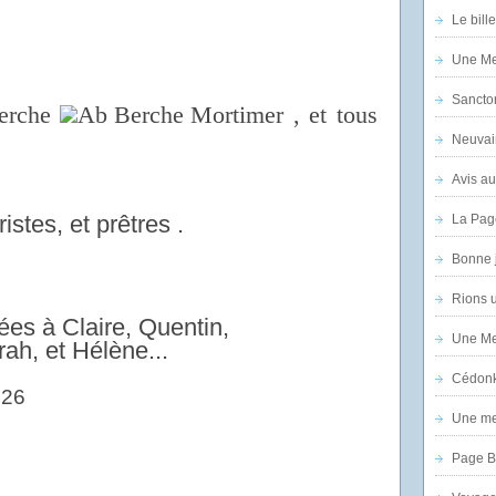
Le bill
Une Mer
Sanctor
Berche
, et tous
Neuvai
Avis au
istes, et prêtres .
La Pag
Bonne 
Rions 
ées à Claire, Quentin,
Une Mer
ah, et Hélène...
Cédon
Une mer
Page B