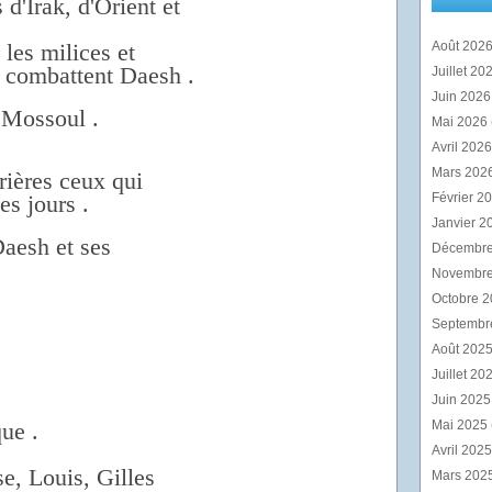
 d'Irak, d'Orient et
les milices et
Août 202
i combattent Daesh .
Juillet 20
Juin 202
 Mossoul .
Mai 2026
Avril 202
Mars 202
rières ceux qui
es jours .
Février 2
Janvier 2
aesh et ses
Décembr
Novembr
Octobre 
Septembr
Août 202
Juillet 20
Juin 202
ue .
Mai 2025
Avril 202
e, Louis, Gilles
Mars 202