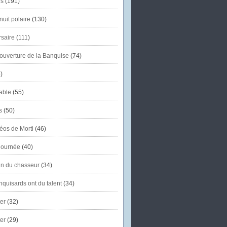
s
(191)
uit polaire
(130)
saire
(111)
'ouverture de la Banquise
(74)
)
able
(55)
s
(50)
éos de Morti
(46)
journée
(40)
in du chasseur
(34)
quisards ont du talent
(34)
er
(32)
er
(29)