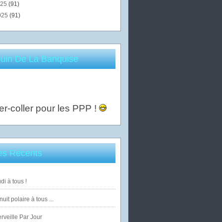
025
(91)
025
(91)
uin De La Banquise
er-coller pour les PPP !
les Récents
di à tous !
uit polaire à tous ...
veille Par Jour