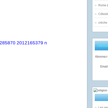
Rome
(
Cékoid
crèche
Newsl
Abonnez-v
Email
Les oeu