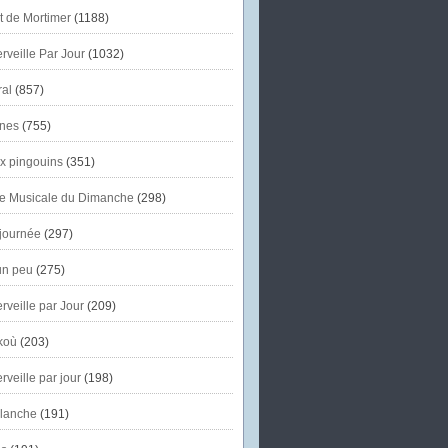
et de Mortimer
(1188)
veille Par Jour
(1032)
al
(857)
nes
(755)
x pingouins
(351)
e Musicale du Dimanche
(298)
journée
(297)
un peu
(275)
veille par Jour
(209)
koù
(203)
veille par jour
(198)
lanche
(191)