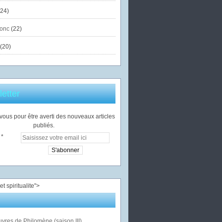
24)
onc
(22)
(20)
etter
ous pour être averti des nouveaux articles
publiés.
">
vres de Philomène (saison III)