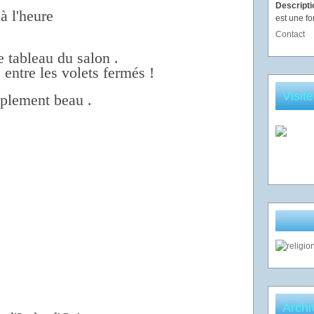
Descript
 à l'heure
est une fo
Contact
e tableau du salon .
 entre les volets fermés !
Visit
mplement beau .
Archi