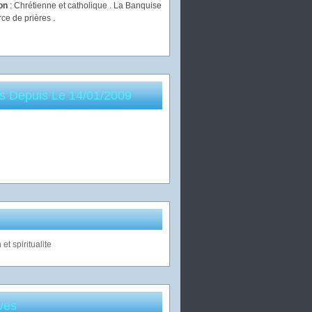
ion
: Chrétienne et catholique . La Banquise
rce de prières .
es Depuis Le 14/01/2009
ves