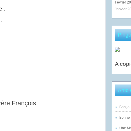
Février 2
 .
Janvier 2
 .
Pingo
A copi
Artic
Père François .
Bon jeu
Bonne n
Une Mer