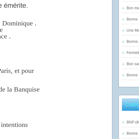
 émérite.
Bon mer
Bonne n
e Dominique .
e
Une Mer
ce .
Bonne j
Fermet
Bon sam
aris, et pour
Bonne n
 de la Banquise
Catég
BNP
(4
 intentions
Bonne 