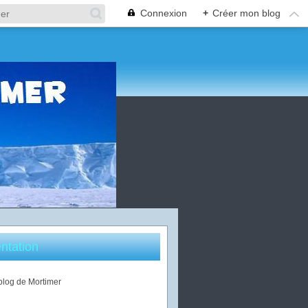
Connexion
+
Créer mon blog
ntation
 blog de Mortimer