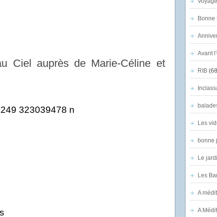
Voyage
Bonne n
Anniver
Avant l
au Ciel auprès de Marie-Céline et
RIB
(68
Inclass
balade
Les vid
bonne 
,
Le jard
Les Ban
A médit
A Médit