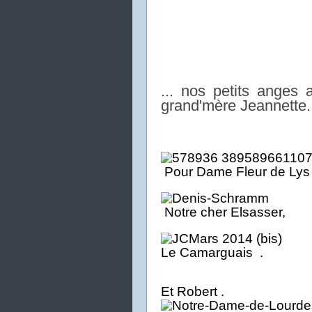
... nos petits anges 
grand'mère Jeannette.
Pour Dame Fleur de Lys
No
tr
e cher Elsasse
r
Le Camarguais .
Et Robert .