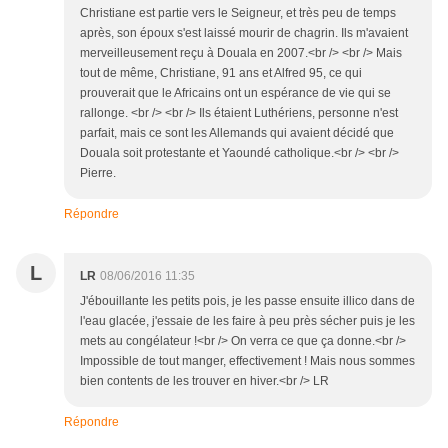
Christiane est partie vers le Seigneur, et très peu de temps
après, son époux s'est laissé mourir de chagrin. Ils m'avaient
merveilleusement reçu à Douala en 2007.<br /> <br /> Mais
tout de même, Christiane, 91 ans et Alfred 95, ce qui
prouverait que le Africains ont un espérance de vie qui se
rallonge. <br /> <br /> Ils étaient Luthériens, personne n'est
parfait, mais ce sont les Allemands qui avaient décidé que
Douala soit protestante et Yaoundé catholique.<br /> <br />
Pierre.
Répondre
L
LR
08/06/2016 11:35
J'ébouillante les petits pois, je les passe ensuite illico dans de
l'eau glacée, j'essaie de les faire à peu près sécher puis je les
mets au congélateur !<br /> On verra ce que ça donne.<br />
Impossible de tout manger, effectivement ! Mais nous sommes
bien contents de les trouver en hiver.<br /> LR
Répondre