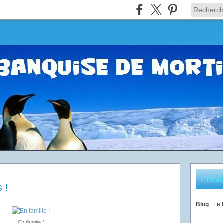
Prése
 !
Blog
: Le
En famille !