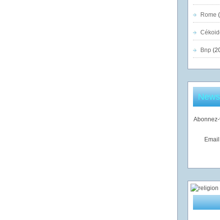
Rome
(
Cékoid
Bnp
(2
Newsl
Abonnez-v
Email