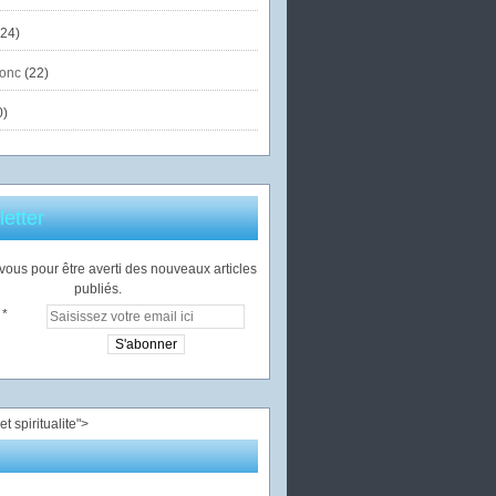
24)
onc
(22)
0)
etter
ous pour être averti des nouveaux articles
publiés.
">