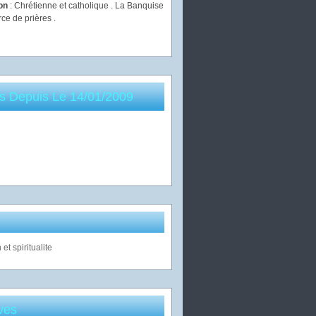
ion
: Chrétienne et catholique . La Banquise
rce de prières .
es Depuis Le 14/01/2009
ves