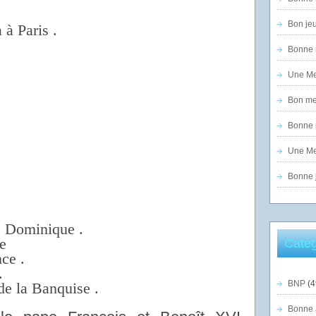
Bon jeu
 à Paris .
Bonne n
Une Mer
Bon mer
Bonne n
Une Mer
Bonne j
e Dominique .
e
Catég
ce .
.
BNP
(4
de la Banquise .
Bonne 