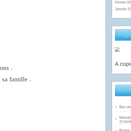
Février 2
Janvier 2
Pingo
A copi
ions .
sa famille .
Artic
Bon ven
Neuvai
15 Août
Bonne n