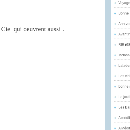
Voyage
Bonne n
Anniver
Ciel qui oeuvrent aussi .
Avant l
RIB
(68
Inclass
balade
Les vid
bonne 
Le jard
Les Ban
A médit
A Médit