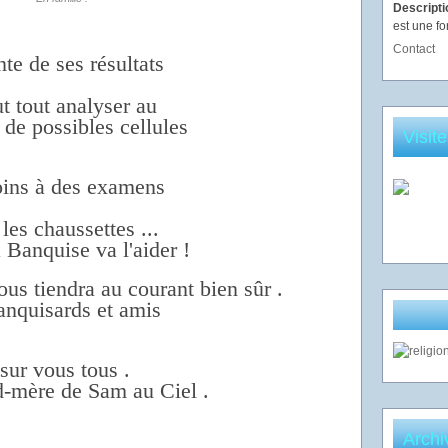
Descript
est une fo
Contact
te de ses résultats
ut tout analyser au
 de possibles cellules
Visit
ins à des examens
les chaussettes ...
 Banquise va l'aider !
s tiendra au courant bien sûr .
anquisards et amis
sur vous tous .
d-mère de Sam au Ciel .
Archi