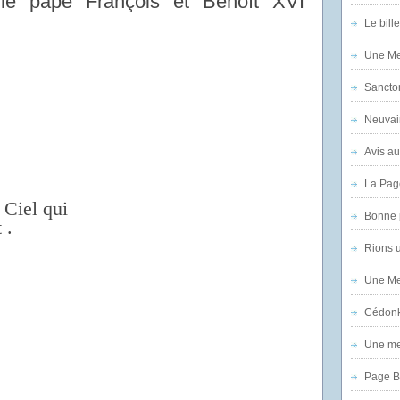
le pape François et Benoît XVI
Le bill
Une Mer
Sanctor
Neuvai
Avis au
La Pag
 Ciel qui
Bonne 
 .
Rions 
Une Mer
Cédon
Une mer
Page B