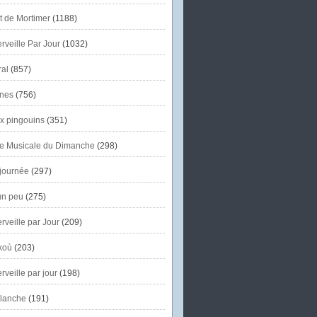
et de Mortimer
(1188)
veille Par Jour
(1032)
al
(857)
nes
(756)
x pingouins
(351)
e Musicale du Dimanche
(298)
journée
(297)
un peu
(275)
veille par Jour
(209)
koù
(203)
veille par jour
(198)
lanche
(191)