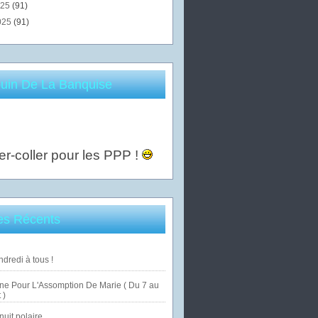
025
(91)
025
(91)
uin De La Banquise
er-coller pour les PPP !
les Récents
dredi à tous !
ne Pour L'Assomption De Marie ( Du 7 au
 )
uit polaire ...