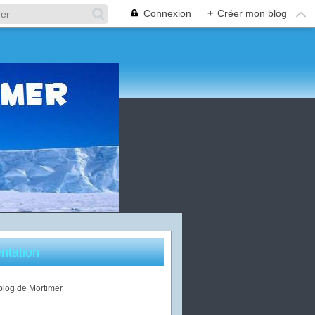
Connexion
+
Créer mon blog
ntation
 blog de Mortimer