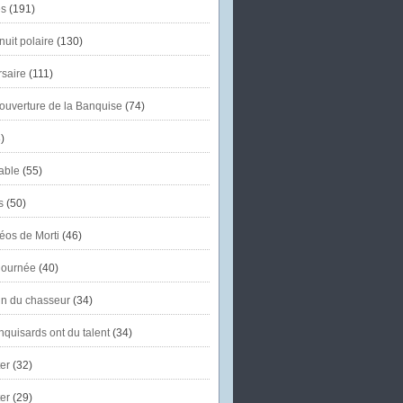
s
(191)
uit polaire
(130)
saire
(111)
'ouverture de la Banquise
(74)
)
able
(55)
s
(50)
éos de Morti
(46)
journée
(40)
in du chasseur
(34)
quisards ont du talent
(34)
er
(32)
er
(29)