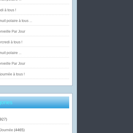
di à tous !
uit polaire à tous ...
veille Par Jour
credi à tous !
uit polaire ...
veille Par Jour
ournée à tous !
ories
927)
Journée
(4465)