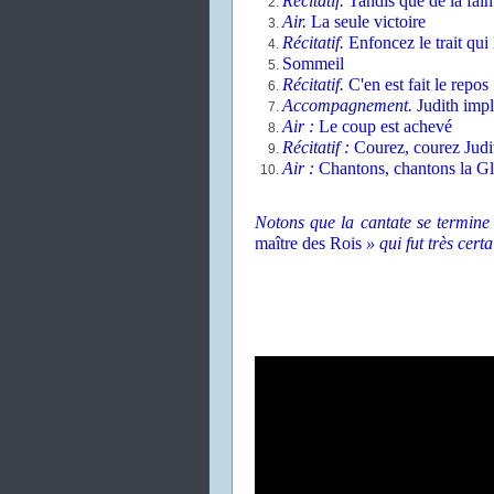
Récitatif.
Tandis que de la faim
Air.
La seule victoire
Récitatif.
Enfoncez le trait qui 
Sommeil
Récitatif.
C'en est fait le repos
Accompagnement.
Judith impl
Air :
Le coup est achevé
Récitatif :
Courez, courez Judi
Air :
Chantons, chantons la Gl
Notons que la cantate se termine 
maître des Rois
» qui fut très cert