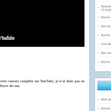
Neuvai
15 Août
Bonne n
Bon jeu
Bonne n
Une Mer
Bon mer
Bonne n
 cette cantate complète sur YouTube, je n’ai donc pas eu
Catég
diocre du son.
BNP
(4
Bonne 