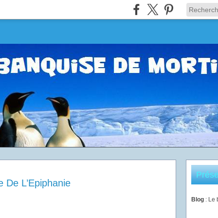
Prése
e De L’Epiphanie
Blog
: Le