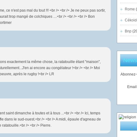
Rome
(
 ce n'est pas mal du tout !!! <br /> <br /> Je ne peux pas sortir,
urait trop mangé de colchiques ....<br /> <br /> <br /> Bon
Cékoid
ortimer
Bnp
(2
Newsl
eons exactement la même chose, la ratatouille étant "maison",
urellement...J'en ai encore au congélateur !<br /> <br /> Moi
e oeuvre, après le rugby !<br /> LR
Abonnez-v
Email
 saint dimanche à toutes et à tous ...<br /> <br /> Ici, temps
le dans le sud-ouest.<br /> <br /> A midi, épaule d'agneau de
tatouille.<br /> <br /> Pierre.