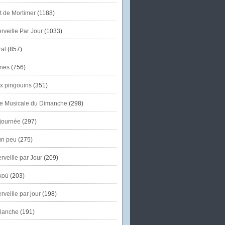
et de Mortimer
(1188)
veille Par Jour
(1033)
al
(857)
nes
(756)
x pingouins
(351)
e Musicale du Dimanche
(298)
journée
(297)
un peu
(275)
veille par Jour
(209)
koù
(203)
veille par jour
(198)
lanche
(191)