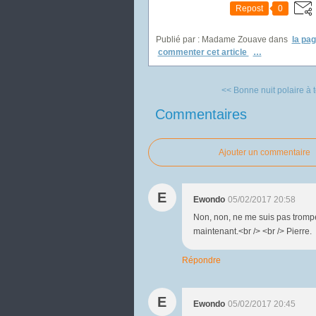
Repost
0
Publié par : Madame Zouave
dans
la pa
commenter cet article
…
<< Bonne nuit polaire à t
Commentaires
Ajouter un commentaire
E
Ewondo
05/02/2017 20:58
Non, non, ne me suis pas trompé
maintenant.<br /> <br /> Pierre.
Répondre
E
Ewondo
05/02/2017 20:45