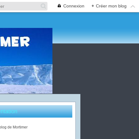
Connexion
+
Créer mon blog
ntation
 blog de Mortimer