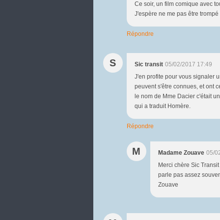
Ce soir, un film comique avec tou
J'espère ne me pas être trompé de 
Répondre
S
Sic transit
05/02/2017 17:49
J'en profite pour vous signaler
peuvent s'être connues, et ont c
le nom de Mme Dacier c'était un
qui a traduit Homère.
Répondre
M
Madame Zouave
05/0
Merci chère Sic Transit
parle pas assez souve
Zouave