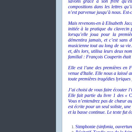
savons grâce à son frère qu’ell
compositions dans les lettres qu’
n’est parvenue jusqu’à nous. Est-
Mais revenons-en à Elisabeth Jacqu
initiée à la pratique du clavecin
lorsqu’elle joua pour la premi
démentira jamais, et c’est sans d
musicienne tout au long de sa vie
et, dès lors, utilisa leurs deux no
familial : François Couperin était
Elle est l’une des premières en
venue d'Italie. Elle nous a laissé 
toute premières tragédies lyrique
J’ai choisi de vous faire écouter l
Elle fait partie du livre 1 des «
C
Vous n’entendrez pas de chœur 
est écrite pour un seul soliste, 
et la basse continue. Le texte fut 
Simphonie
(sinfonia, ouvertur