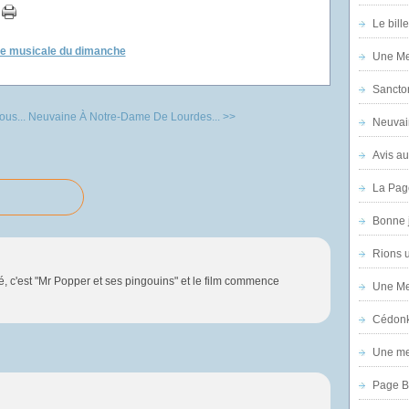
Le bill
ge musicale du dimanche
Une Mer
Sanctor
ous...
Neuvaine À Notre-Dame De Lourdes... >>
Neuvai
Avis au
La Pag
Bonne 
Rions 
, c'est "Mr Popper et ses pingouins" et le film commence
Une Mer
Cédon
Une mer
Page B