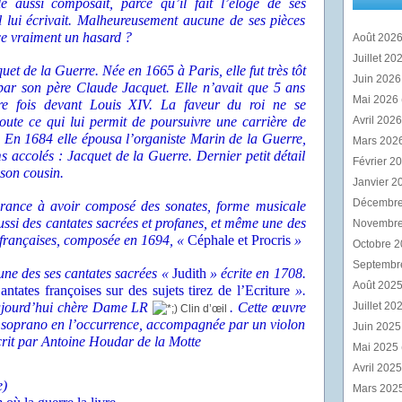
e aussi composait, parce qu’il fait l’éloge de ses
il lui écrivait. Malheureusement aucune de ses pièces
ce vraiment un hasard ?
Août 202
Juillet 20
et de la Guerre. Née en 1665 à Paris, elle fut très tôt
Juin 202
 par son père Claude Jacquet. Elle n’avait que 5 ans
Mai 2026
ère fois devant Louis XIV. La faveur du roi ne se
oute ce qui lui permit de poursuivre une carrière de
Avril 202
. En 1684 elle épousa l’organiste Marin de la Guerre,
Mars 202
ms accolés : Jacquet de la Guerre. Dernier petit détail
Février 2
 son cousin.
Janvier 2
Décembr
 France à avoir composé des sonates, forme musicale
aussi des cantates sacrées et profanes, et même une des
Novembr
s françaises, composée en 1694, «
Céphale et Procris
»
Octobre 
Septembr
’une des ses cantates sacrées «
Judith
» écrite en 1708.
Août 202
antates françoises sur des sujets tirez de l’Ecriture
».
aujourd’hui chère Dame LR
. Cette œuvre
Juillet 20
une soprano en l’occurrence, accompagnée par un violon
Juin 202
écrit par Antoine Houdar de la Motte
Mai 2025
Avril 202
e)
Mars 202