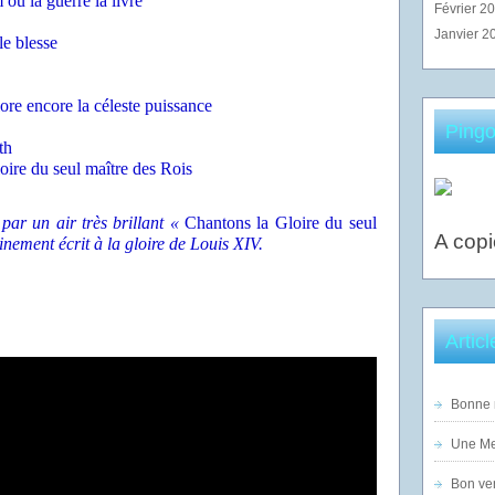
 où la guerre la livre
Février 2
Janvier 2
le blesse
ore encore la céleste puissance
Pingo
th
oire du seul maître des Rois
par un air très brillant «
Chantons la Gloire du seul
A copi
ainement écrit à la gloire de Louis XIV.
Artic
Bonne n
Une Mer
Bon ven