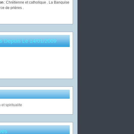
ion
: Chrétienne et catholique . La Banquise
rce de prières .
es Depuis Le 14/01/2009
ves