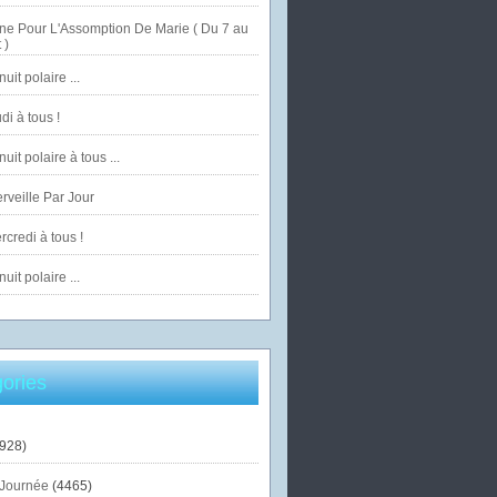
ne Pour L'Assomption De Marie ( Du 7 au
 )
uit polaire ...
di à tous !
uit polaire à tous ...
veille Par Jour
credi à tous !
uit polaire ...
ories
928)
Journée
(4465)