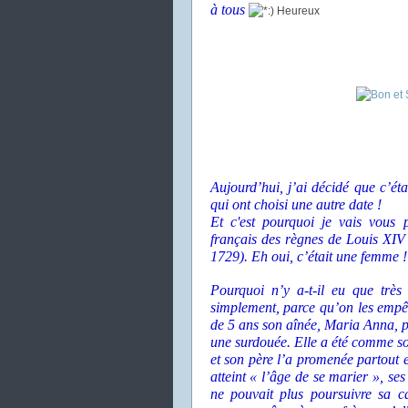
à tous
Aujourd’hui, j’ai décidé que c’ét
qui ont choisi une autre date !
Et c'est pourquoi je vais vous 
français des règnes de Louis XIV
1729). Eh oui, c’était une femme !
Pourquoi n’y a-t-il eu que trè
simplement, parce qu’on les empêc
de 5 ans son aînée, Maria Anna, p
une surdouée. Elle a été comme son
et son père l’a promenée partout 
atteint « l’âge de se marier », ses
ne pouvait plus poursuivre sa c