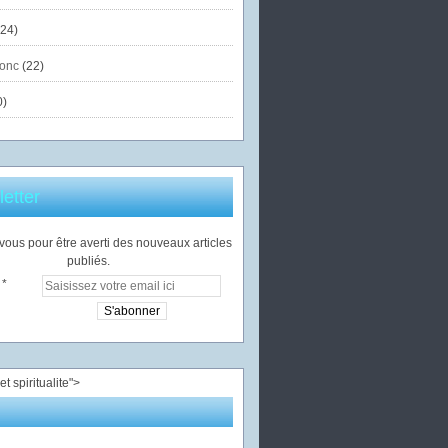
24)
onc
(22)
0)
etter
ous pour être averti des nouveaux articles
publiés.
">