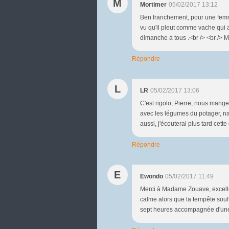
M
Mortimer
05/02/2017 13:12
Ben franchement, pour une femme,
vu qu'il pleut comme vache qui a
dimanche à tous .<br /> <br /> M
Répondre
L
LR
05/02/2017 13:06
C'est rigolo, Pierre, nous mang
avec les légumes du potager, nat
aussi, j'écouterai plus tard cett
Répondre
E
Ewondo
05/02/2017 11:49
Merci à Madame Zouave, excellent
calme alors que la tempête souff
sept heures accompagnée d'une ra