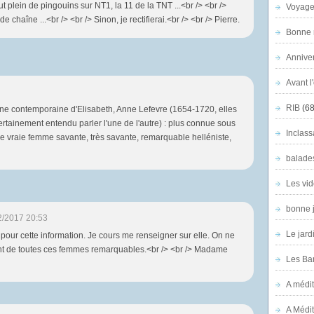
t plein de pingouins sur NT1, la 11 de la TNT ...<br /> <br />
Voyage
chaîne ...<br /> <br /> Sinon, je rectifierai.<br /> <br /> Pierre.
Bonne n
Anniver
Avant l
RIB
(68
 une contemporaine d'Elisabeth, Anne Lefevre (1654-1720, elles
ertainement entendu parler l'une de l'autre) : plus connue sous
Inclass
e vraie femme savante, très savante, remarquable helléniste,
balade
Les vid
bonne 
2/2017 20:53
Le jard
 pour cette information. Je cours me renseigner sur elle. On ne
nt de toutes ces femmes remarquables.<br /> <br /> Madame
Les Ban
A médit
A Médit