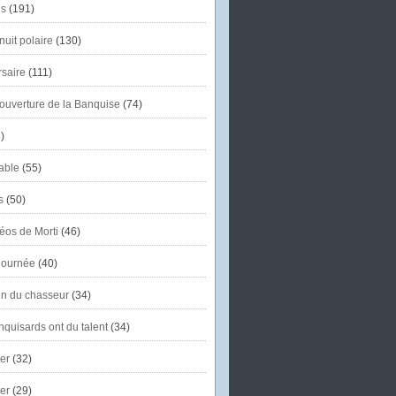
s
(191)
uit polaire
(130)
saire
(111)
'ouverture de la Banquise
(74)
)
able
(55)
s
(50)
éos de Morti
(46)
journée
(40)
in du chasseur
(34)
quisards ont du talent
(34)
er
(32)
er
(29)