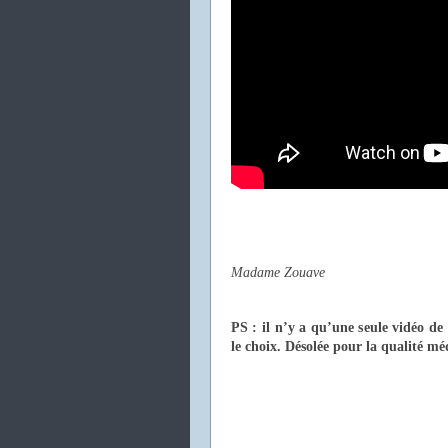
Madame Zouave
PS : il n’y a qu’une seule vidéo de
le choix. Désolée pour la qualité mé