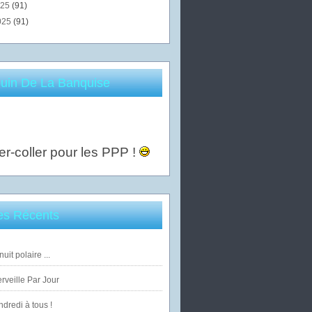
025
(91)
025
(91)
uin De La Banquise
er-coller pour les PPP !
les Récents
uit polaire ...
veille Par Jour
dredi à tous !