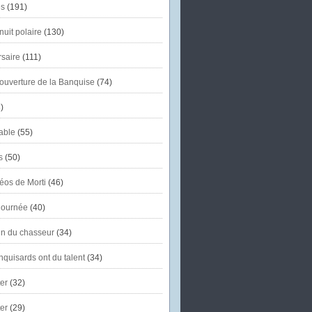
s
(191)
uit polaire
(130)
saire
(111)
'ouverture de la Banquise
(74)
)
able
(55)
s
(50)
éos de Morti
(46)
journée
(40)
in du chasseur
(34)
quisards ont du talent
(34)
er
(32)
er
(29)