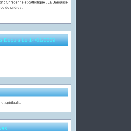
ion
: Chrétienne et catholique . La Banquise
rce de prières .
es Depuis Le 14/01/2009
ves