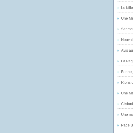
Le bill
Une Mer
Sanctor
Neuvai
Avis au
La Pag
Bonne 
Rions 
Une Mer
Cédon
Une mer
Page B