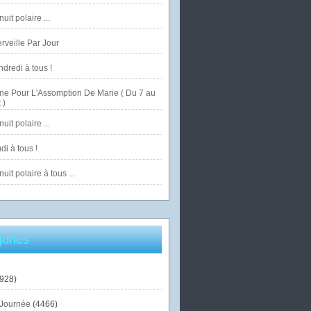
uit polaire ...
veille Par Jour
dredi à tous !
ne Pour L'Assomption De Marie ( Du 7 au
 )
uit polaire ...
di à tous !
uit polaire à tous ...
ories
928)
Journée
(4466)