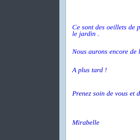
Ce sont des oeillets de 
le jardin .
Nous aurons encore de la 
A plus tard !
Prenez soin de vous et d
Mirabelle