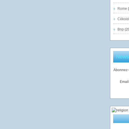
Rome
(
Cékoid
Bnp
(2
Newsl
Abonnez-v
Email