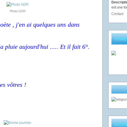
Descript
est une fo
Photo GDR
Contact
poète , j'en ai quelques uns dans
Visit
pluie aujourd'hui ..... Et il fait 6°.
es vôtres !
Archi