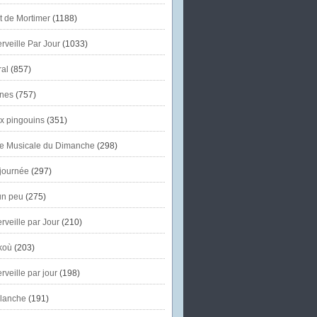
et de Mortimer
(1188)
veille Par Jour
(1033)
al
(857)
nes
(757)
x pingouins
(351)
e Musicale du Dimanche
(298)
journée
(297)
un peu
(275)
veille par Jour
(210)
koù
(203)
veille par jour
(198)
lanche
(191)