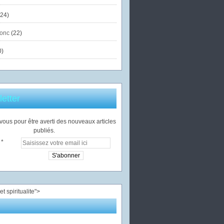
24)
onc
(22)
0)
etter
ous pour être averti des nouveaux articles
publiés.
">