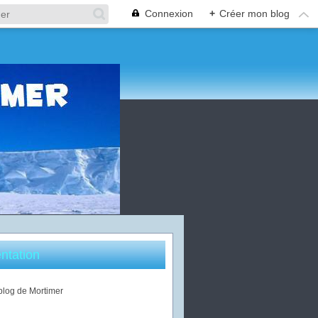
Connexion
+
Créer mon blog
ntation
 blog de Mortimer