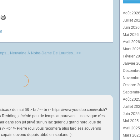
Août 202
Juillet 20
Juin 202
e
Mai 2026
Avril 202
Mars 202
mps...
Neuvaine À Notre-Dame De Lourdes... >>
Février 2
Janvier 2
Décembr
Novembr
Octobre 
Septembr
Août 202
Juillet 20
icaux de mai 68 :<br /> <br /> https://www.youtube.com/watch?
Juin 202
 Redding, décédé peu de temps auparavant ... notez que c'est
Mai 2025
her dans son jet privé sur un lac geler du grand nord, que de
Avril 202
 /> <br /> Pierre (qui vous racontera plus tard ses souvenirs
 copain devenu depuis abbé en soutane !).
Mars 202