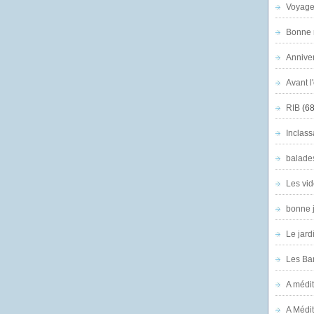
Voyage
Bonne n
Anniver
Avant l
RIB
(68
Inclass
balade
Les vid
bonne 
Le jard
Les Ban
A médit
A Médit