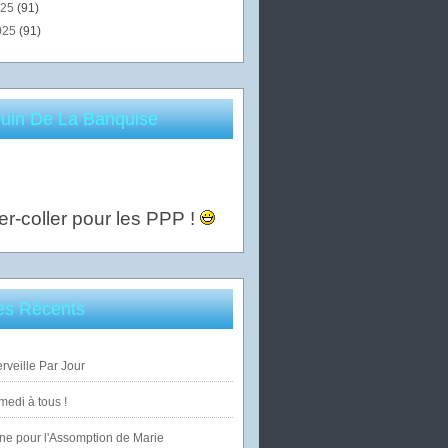
025
(91)
025
(91)
uin De La Banquise
er-coller pour les PPP !
les Récents
veille Par Jour
edi à tous !
ne pour l'Assomption de Marie