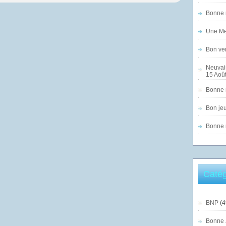
Bonne n
Une Mer
Bon ven
Neuvai
15 Août
Bonne n
Bon jeu
Bonne n
Catég
BNP
(4
Bonne 