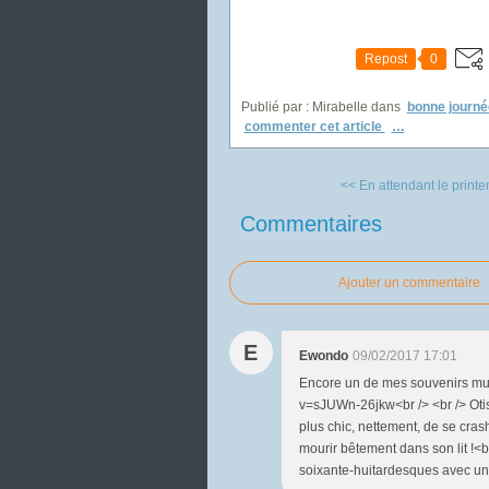
Repost
0
Publié par : Mirabelle
dans
bonne journé
commenter cet article
…
<< En attendant le printe
Commentaires
Ajouter un commentaire
E
Ewondo
09/02/2017 17:01
Encore un de mes souvenirs mus
v=sJUWn-26jkw<br /> <br /> Otis
plus chic, nettement, de se cras
mourir bêtement dans son lit !<br
soixante-huitardesques avec un