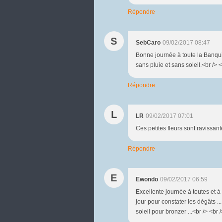
Répondre
S
SebCaro
09/02/2017 08:47
Bonne journée à toute la Banqui
sans pluie et sans soleil.<br /> 
Répondre
L
LR
09/02/2017 07:01
Ces petites fleurs sont ravissant
Répondre
E
Ewondo
09/02/2017 06:59
Excellente journée à toutes et à t
jour pour constater les dégâts ..
soleil pour bronzer ...<br /> <br /