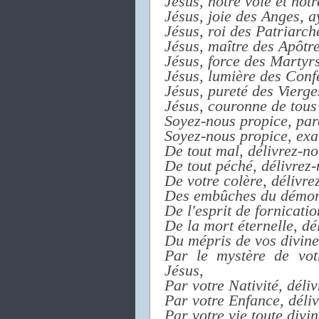
Jésus, notre voie et notr
Jésus, joie des Anges, a
Jésus, roi des Patriarch
Jésus, maître des Apôtre
Jésus, force des Martyrs
Jésus, lumière des Confe
Jésus, pureté des Vierge
Jésus, couronne de tous 
Soyez-nous propice, par
Soyez-nous propice, exa
De tout mal, délivrez-no
De tout péché, délivrez-
De votre colère, délivre
Des embûches du démon,
De l'esprit de fornicatio
De la mort éternelle, dé
Du mépris de vos divines
Par le mystère de votr
Jésus,
Par votre Nativité, déli
Par votre Enfance, déliv
Par votre vie toute divin