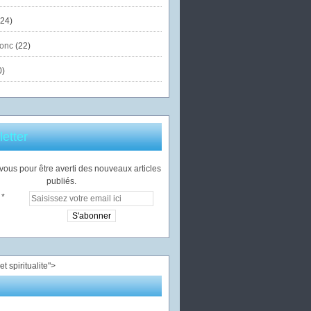
24)
onc
(22)
0)
etter
ous pour être averti des nouveaux articles
publiés.
">