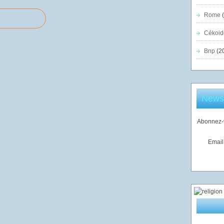
Rome
(
Cékoid
Bnp
(2
Newsl
Abonnez-v
Email