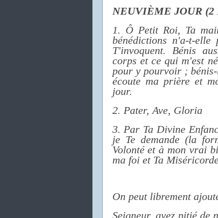
NEUVIÈME JOUR (2
1. Ô Petit Roi, Ta mai
bénédictions n'a-t-ell
T'invoquent. Bénis au
corps et ce qui m'est n
pour y pourvoir ; bénis
écoute ma prière et m
jour.
2. Pater, Ave, Gloria
3. Par Ta Divine Enfan
je Te demande (la form
Volonté et à mon vrai b
ma foi et Ta Miséricorde 
On peut librement ajoute
Seigneur, ayez pitié de 