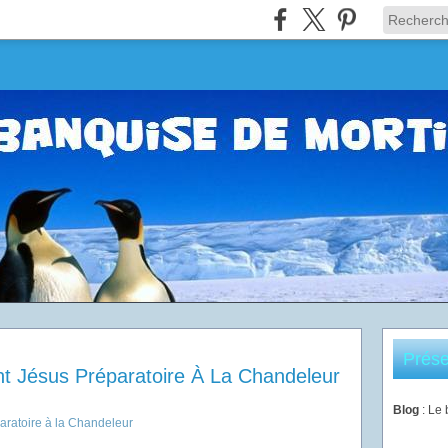
Prése
nt Jésus Préparatoire À La Chandeleur
Blog
: Le