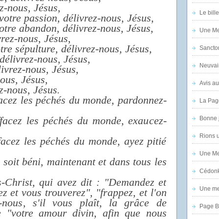
z-nous, Jésus,
Le bill
votre passion, délivrez-nous, Jésus,
otre abandon, délivrez-nous, Jésus,
Une Mer
rez-nous, Jésus,
tre sépulture, délivrez-nous, Jésus,
Sanctor
délivrez-nous, Jésus,
Neuvai
ivrez-nous, Jésus,
nous, Jésus,
Avis au
ez-nous, Jésus.
facez les péchés du monde, pardonnez-
La Pag
facez les péchés du monde, exaucez-
Bonne 
Rions 
facez les péchés du monde, ayez pitié
Une Mer
soit béni, maintenant et dans tous les
Cédon
s-Christ, qui avez dit : "Demandez et
Une mer
z et vous trouverez", "frappez, et l'on
-nous, s'il vous plaît, la grâce de
Page B
de "votre amour divin, afin que nous