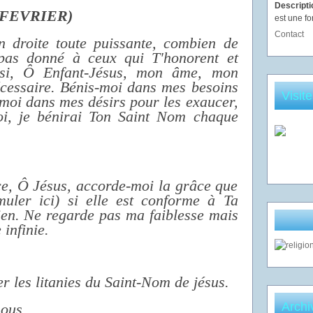
Descript
 FEVRIER)
est une fo
Contact
n droite toute puissante, combien de
e pas donné à ceux qui T'honorent et
ssi, Ô Enfant-Jésus, mon âme, mon
écessaire. Bénis-moi dans mes besoins
Visit
-moi dans mes désirs pour les exaucer,
oi, je bénirai Ton Saint Nom chaque
ce, Ô Jésus, accorde-moi la grâce que
uler ici) si elle est conforme à Ta
ien. Ne regarde pas ma faiblesse mais
infinie.
r les litanies du Saint-Nom de jésus.
Archi
nous.