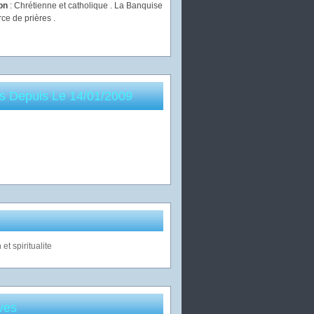
ion
: Chrétienne et catholique . La Banquise
rce de prières .
es Depuis Le 14/01/2009
ves