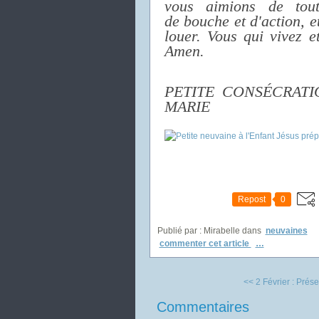
vous aimions de tou
de bouche et d'action, 
louer. Vous qui vivez e
Amen.
PETITE CONSÉCRATI
MARIE
Repost
0
Publié par : Mirabelle
dans
neuvaines
commenter cet article
…
<< 2 Février : Prése
Commentaires