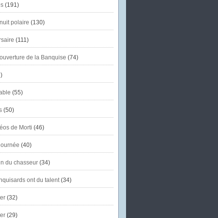
s
(191)
uit polaire
(130)
saire
(111)
'ouverture de la Banquise
(74)
)
able
(55)
s
(50)
éos de Morti
(46)
journée
(40)
in du chasseur
(34)
quisards ont du talent
(34)
er
(32)
er
(29)