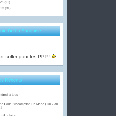
025
(91)
025
(91)
uin De La Banquise
er-coller pour les PPP !
les Récents
dredi à tous !
ne Pour L'Assomption De Marie ( Du 7 au
 )
uit polaire ...