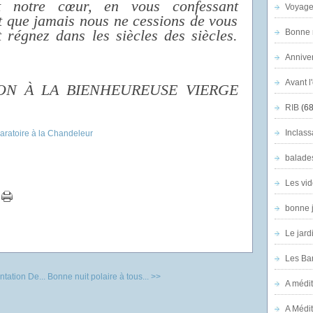
t notre cœur, en vous confessant
Voyage
et que jamais nous ne cessions de vous
t régnez dans les siècles des siècles.
Bonne n
Anniver
Avant l
ON À LA BIENHEUREUSE VIERGE
RIB
(68
Inclass
balade
Les vid
bonne 
Le jard
Les Ban
ntation De...
Bonne nuit polaire à tous... >>
A médit
A Médit