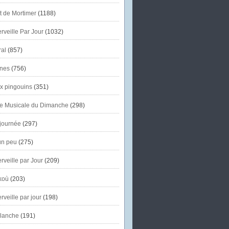
et de Mortimer
(1188)
veille Par Jour
(1032)
al
(857)
nes
(756)
x pingouins
(351)
e Musicale du Dimanche
(298)
journée
(297)
un peu
(275)
veille par Jour
(209)
koù
(203)
veille par jour
(198)
lanche
(191)