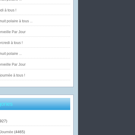
di à tous !
uit polaire à tous ...
veille Par Jour
credi à tous !
uit polaire ...
veille Par Jour
ournée à tous !
ories
927)
Journée
(4465)