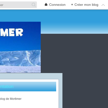
Connexion
+
Créer mon blog
ntation
 blog de Mortimer