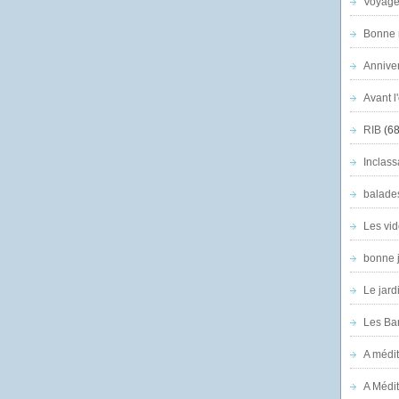
Voyage
Bonne n
Anniver
Avant l
RIB
(68
Inclass
balade
Les vid
bonne 
Le jard
Les Ban
A médit
A Médit