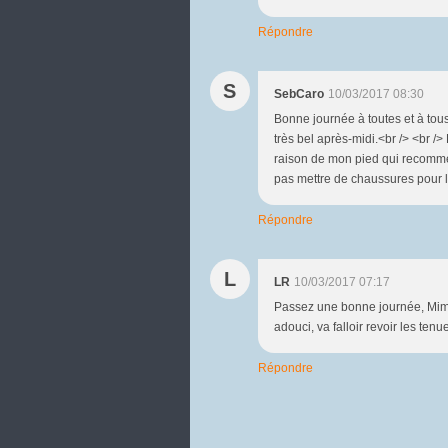
Répondre
S
SebCaro
10/03/2017 08:30
Bonne journée à toutes et à tous.
très bel après-midi.<br /> <br /
raison de mon pied qui recommen
pas mettre de chaussures pour l'
Répondre
L
LR
10/03/2017 07:17
Passez une bonne journée, Mimi
adouci, va falloir revoir les tenu
Répondre