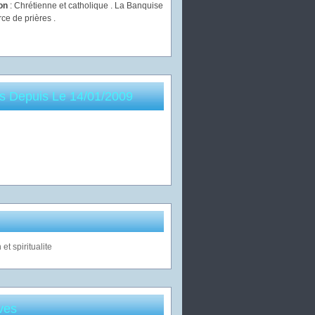
ion
: Chrétienne et catholique . La Banquise
rce de prières .
es Depuis Le 14/01/2009
ves