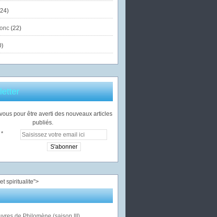
24)
onc
(22)
0)
etter
ous pour être averti des nouveaux articles
publiés.
">
vres de Philomène (saison III)