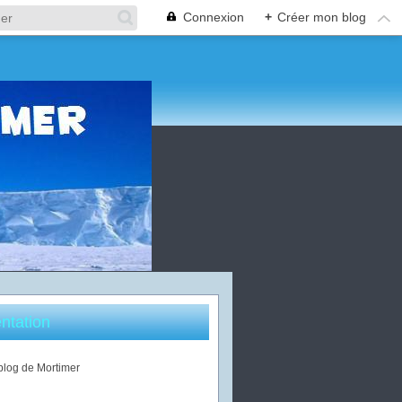
Connexion
+
Créer mon blog
ntation
 blog de Mortimer