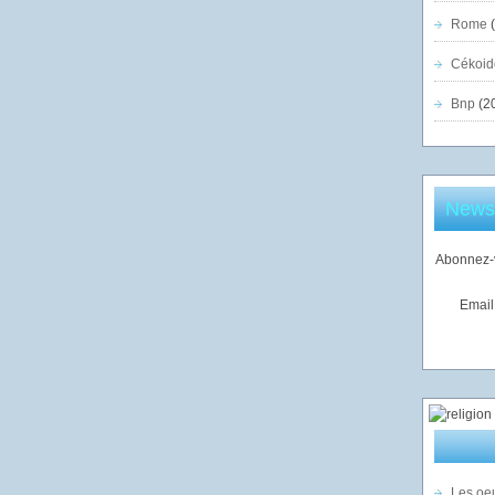
Rome
(
Cékoid
Bnp
(2
Newsl
Abonnez-v
Email
Les oeu