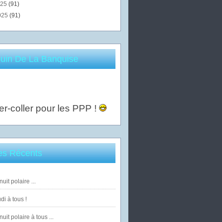
025
(91)
025
(91)
uin De La Banquise
er-coller pour les PPP !
les Récents
uit polaire ...
di à tous !
uit polaire à tous ...