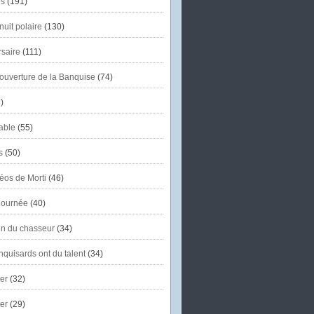
s
(191)
uit polaire
(130)
saire
(111)
'ouverture de la Banquise
(74)
)
able
(55)
s
(50)
éos de Morti
(46)
journée
(40)
in du chasseur
(34)
quisards ont du talent
(34)
er
(32)
er
(29)