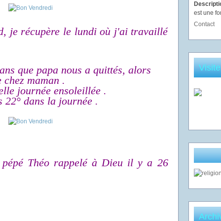
Descript
est une fo
Contact
, je récupère le lundi où j'ai travaillé
Visit
 ans que papa nous a quittés, alors
ée chez maman .
lle journée ensoleillée .
s 22° dans la journée .
 pépé Théo rappelé à Dieu il y a 26
Archi