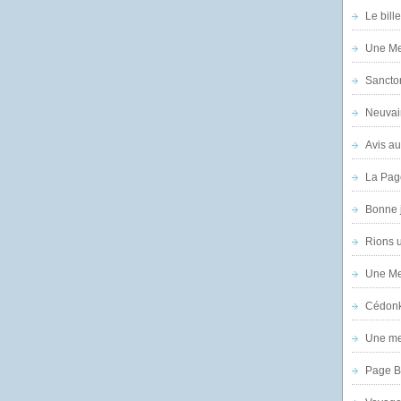
Le bill
Une Mer
Sanctor
Neuvai
Avis au
La Pag
Bonne 
Rions 
Une Mer
Cédon
Une mer
Page B