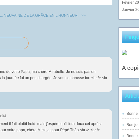
Février 2
Janvier 2
..
NEUVAINE DE LA GRÂCE EN L'HONNEUR... >>
Pingo
A copi
me de votre Papa, ma chère Mirabelle. Je ne suis pas en
 la journée fut un peu chargée. Je vous embrasse fort.<br /> <br
Artic
Bonne n
0:04
ent il fait plutôt froid, mais j'espère qu'il fera doux cet après-
Bon jeu
our votre papa, chère Mimi, et pour Pépé Théo.<br /> <br />
Bonne n