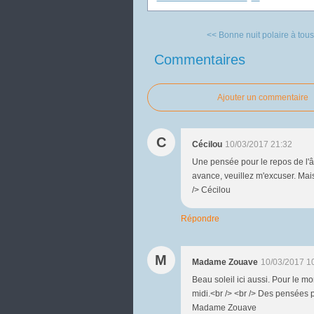
<< Bonne nuit polaire à tous.
Commentaires
Ajouter un commentaire
C
Cécilou
10/03/2017 21:32
Une pensée pour le repos de l'â
avance, veuillez m'excuser. Mais
/> Cécilou
Répondre
M
Madame Zouave
10/03/2017 1
Beau soleil ici aussi. Pour le mom
midi.<br /> <br /> Des pensées p
Madame Zouave