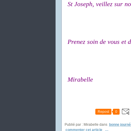
St Joseph, veillez sur no
Prenez soin de vous et d
Mirabelle
Repost
0
Publié par : Mirabelle
dans
bonne journé
commenter cet article
…