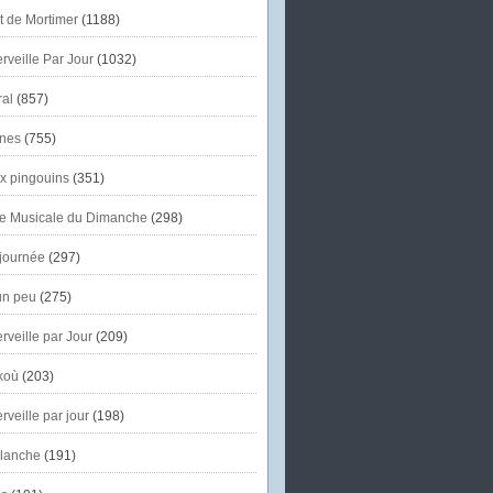
et de Mortimer
(1188)
veille Par Jour
(1032)
al
(857)
nes
(755)
x pingouins
(351)
e Musicale du Dimanche
(298)
journée
(297)
un peu
(275)
veille par Jour
(209)
koù
(203)
veille par jour
(198)
lanche
(191)