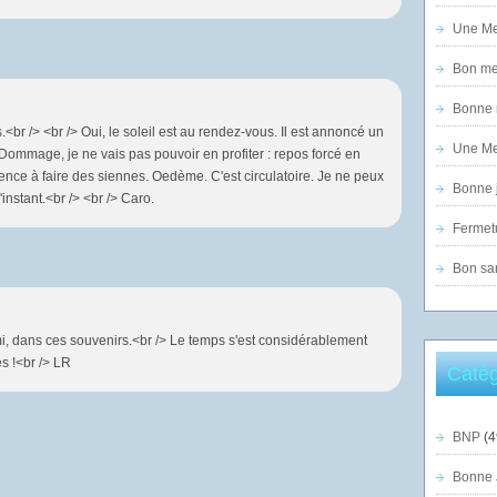
Une Mer
Bon mer
Bonne n
<br /> <br /> Oui, le soleil est au rendez-vous. Il est annoncé un
Une Mer
> Dommage, je ne vais pas pouvoir en profiter : repos forcé en
ce à faire des siennes. Oedème. C'est circulatoire. Je ne peux
Bonne j
instant.<br /> <br /> Caro.
Fermet
Bon sam
, dans ces souvenirs.<br /> Le temps s'est considérablement
es !<br /> LR
Catég
BNP
(4
Bonne 