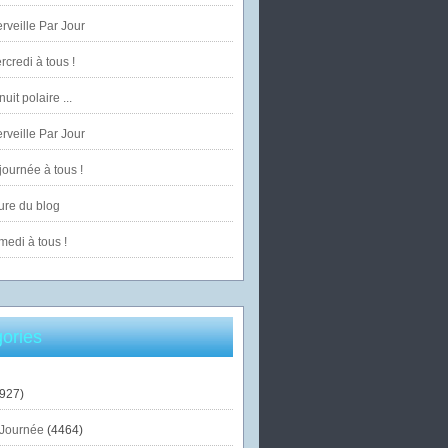
veille Par Jour
credi à tous !
uit polaire ...
veille Par Jour
ournée à tous !
ure du blog
edi à tous !
ories
927)
Journée
(4464)