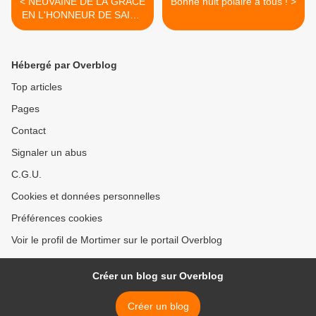
< NEUVAINE DE LA GRÂCE
Bonne nuit polaire à tous ! >
EN L'HONNEUR DE SAINT
FRANÇOIS-XAVIER ( du 4
au 12 Mars ) 5ème jour
Hébergé par Overblog
Top articles
Pages
Contact
Signaler un abus
C.G.U.
Cookies et données personnelles
Préférences cookies
Voir le profil de Mortimer sur le portail Overblog
Créer un blog sur Overblog
Créer un blog