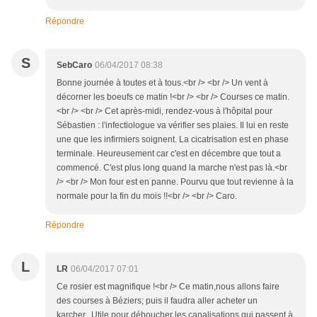
Répondre
S
SebCaro
06/04/2017 08:38
Bonne journée à toutes et à tous.<br /> <br /> Un vent à
décorner les boeufs ce matin !<br /> <br /> Courses ce matin.
<br /> <br /> Cet après-midi, rendez-vous à l'hôpital pour
Sébastien : l'infectiologue va vérifier ses plaies. Il lui en reste
une que les infirmiers soignent. La cicatrisation est en phase
terminale. Heureusement car c'est en décembre que tout a
commencé. C'est plus long quand la marche n'est pas là.<br
/> <br /> Mon four est en panne. Pourvu que tout revienne à la
normale pour la fin du mois !!<br /> <br /> Caro.
Répondre
L
LR
06/04/2017 07:01
Ce rosier est magnifique !<br /> Ce matin,nous allons faire
des courses à Béziers; puis il faudra aller acheter un
karcher...Utile pour déboucher les canalisations qui passent à