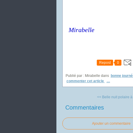
Mirabelle
Repost
0
Publié par : Mirabelle
dans
bonne journé
commenter cet article
…
<< Belle nuit polaire à 
Commentaires
Ajouter un commentaire