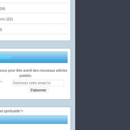
24)
onc
(22)
0)
etter
ous pour être averti des nouveaux articles
publiés.
">