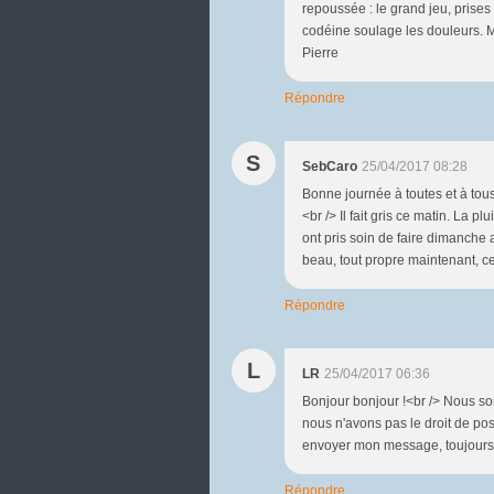
repoussée : le grand jeu, prises
codéine soulage les douleurs. Mer
Pierre
Répondre
S
SebCaro
25/04/2017 08:28
Bonne journée à toutes et à tou
<br /> Il fait gris ce matin. La p
ont pris soin de faire dimanche 
beau, tout propre maintenant, cela
Répondre
L
LR
25/04/2017 06:36
Bonjour bonjour !<br /> Nous so
nous n'avons pas le droit de pose
envoyer mon message, toujours la
Répondre