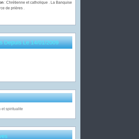
ion
: Chrétienne et catholique . La Banquise
rce de prières .
es Depuis Le 14/01/2009
ves