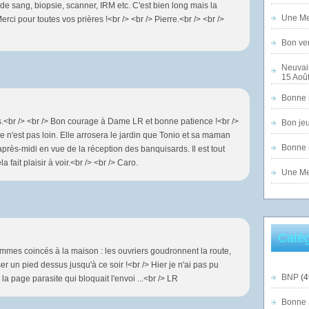
 de sang, biopsie, scanner, IRM etc. C'est bien long mais la
Une Mer
ci pour toutes vos prières !<br /> <br /> Pierre.<br /> <br />
Bon ven
Neuvai
15 Août
Bonne n
s.<br /> <br /> Bon courage à Dame LR et bonne patience !<br />
Bon jeu
luie n'est pas loin. Elle arrosera le jardin que Tonio et sa maman
Bonne n
après-midi en vue de la réception des banquisards. Il est tout
 fait plaisir à voir.<br /> <br /> Caro.
Une Mer
Catég
mmes coincés à la maison : les ouvriers goudronnent la route,
r un pied dessus jusqu'à ce soir !<br /> Hier je n'ai pas pu
BNP
(4
 page parasite qui bloquait l'envoi ...<br /> LR
Bonne 