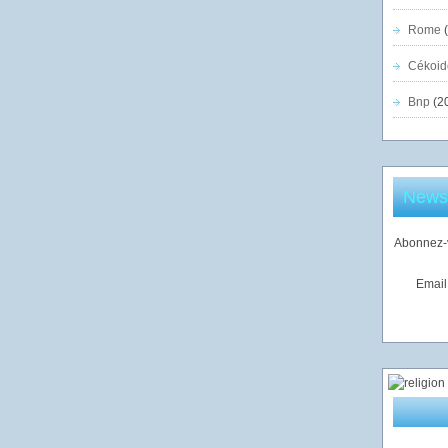
Rome
(
Cékoid
Bnp
(2
Newsl
Abonnez-v
Email