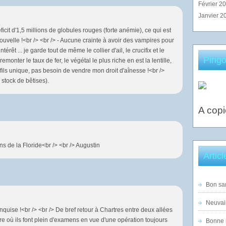
Février 2
Janvier 2
ficit d'1,5 millions de globules rouges (forte anémie), ce qui est
velle !<br /> <br /> - Aucune crainte à avoir des vampires pour
rêt ... je garde tout de même le collier d'ail, le crucifix et le
Pingo
remonter le taux de fer, le végétal le plus riche en est la lentille,
 fils unique, pas besoin de vendre mon droit d'aînesse !<br />
 stock de bêtises).
A copi
ns de la Floride<br /> <br /> Augustin
Artic
Bon sam
Neuvai
nquise !<br /> <br /> De bref retour à Chartres entre deux allées
ère où ils font plein d'examens en vue d'une opération toujours
Bonne n