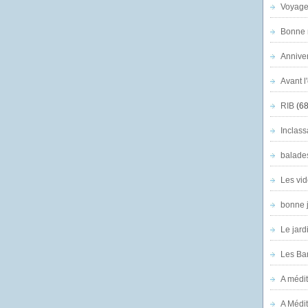
Voyage
Bonne n
Anniver
Avant l
RIB
(68
Inclass
balade
Les vid
bonne 
Le jard
Les Ban
A médit
A Médit