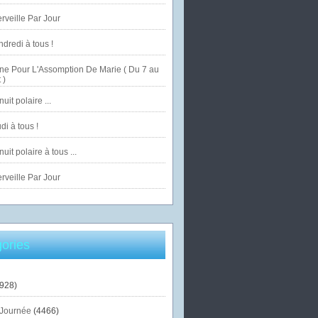
veille Par Jour
dredi à tous !
ne Pour L'Assomption De Marie ( Du 7 au
 )
uit polaire ...
di à tous !
uit polaire à tous ...
veille Par Jour
ories
928)
Journée
(4466)