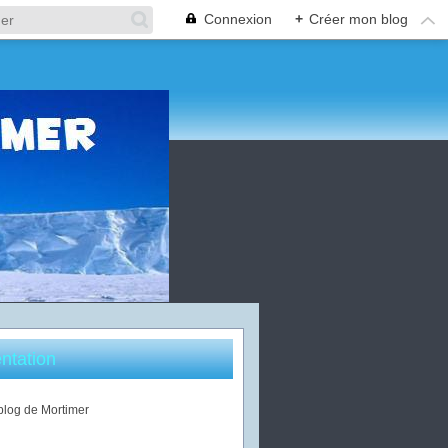
Connexion
+
Créer mon blog
ntation
 blog de Mortimer