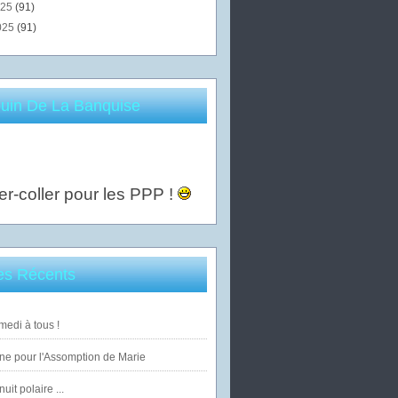
025
(91)
025
(91)
uin De La Banquise
er-coller pour les PPP !
les Récents
edi à tous !
ne pour l'Assomption de Marie
uit polaire ...