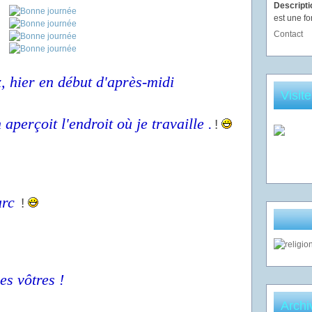
Descript
est une fo
Contact
, hier en début d'après-midi
Visit
aperçoit l'endroit où je travaille .
!
arc
!
es vôtres !
Archi