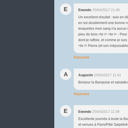
E
Ewondo
25/04/2017 21:48
Un excellent résultat : suis en dé
en soi doublement une bonne nou
lesquelles mon sang n'a aucun inté
pieu de bois.<br /> <br /> - Pour 
dont je raffole, et comme je suis
<br /> Pierre (et son inépuisable
Répondre
A
Augustin
25/04/2017 11:41
Bonjour la Banquise et salutatio
Répondre
E
Ewondo
25/04/2017 11:39
Excellente journée à toute la Ba
et venues à Paris/Pitié Salpétri