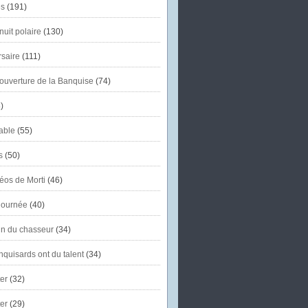
s
(191)
uit polaire
(130)
saire
(111)
'ouverture de la Banquise
(74)
)
able
(55)
s
(50)
éos de Morti
(46)
journée
(40)
in du chasseur
(34)
quisards ont du talent
(34)
er
(32)
er
(29)