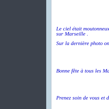
Le ciel était moutonneux
sur Marseille .
Sur la dernière photo on 
Bonne fête à tous les M
Prenez soin de vous et d