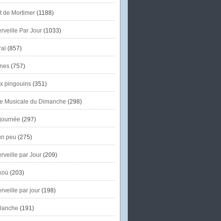
et de Mortimer
(1188)
veille Par Jour
(1033)
al
(857)
nes
(757)
x pingouins
(351)
e Musicale du Dimanche
(298)
journée
(297)
un peu
(275)
veille par Jour
(209)
koù
(203)
veille par jour
(198)
lanche
(191)