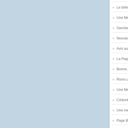
Le bill
Une Mer
Sanctor
Neuvai
Avis au
La Pag
Bonne 
Rions 
Une Mer
Cédon
Une mer
Page B