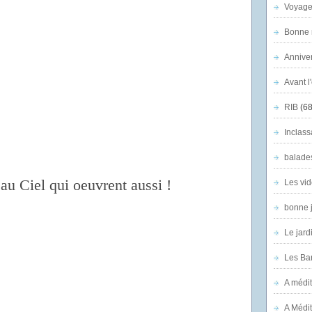
Voyage
Bonne n
Anniver
Avant l
RIB
(68
Inclass
balade
au Ciel qui oeuvrent aussi !
Les vid
bonne 
Le jard
Les Ban
A médit
A Médit