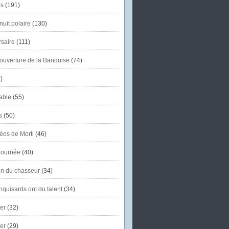
s
(191)
uit polaire
(130)
saire
(111)
'ouverture de la Banquise
(74)
)
able
(55)
s
(50)
éos de Morti
(46)
journée
(40)
in du chasseur
(34)
quisards ont du talent
(34)
er
(32)
er
(29)