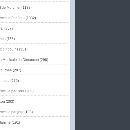
et de Mortimer
(1188)
veille Par Jour
(1032)
al
(857)
nes
(756)
x pingouins
(351)
e Musicale du Dimanche
(298)
journée
(297)
un peu
(275)
veille par Jour
(209)
koù
(203)
veille par jour
(198)
lanche
(191)