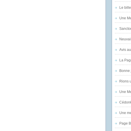
Le bill
Une Mer
Sanctor
Neuvai
Avis au
La Pag
Bonne 
Rions 
Une Mer
Cédon
Une mer
Page B