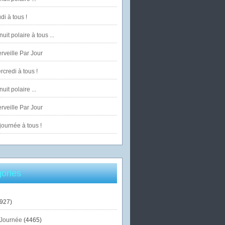
di à tous !
uit polaire à tous ...
veille Par Jour
credi à tous !
uit polaire ...
veille Par Jour
ournée à tous !
ories
927)
Journée
(4465)