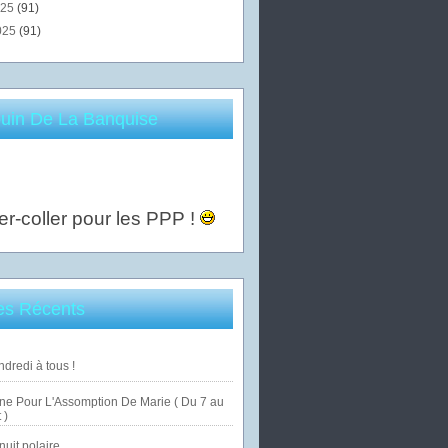
025
(91)
025
(91)
uin De La Banquise
er-coller pour les PPP !
les Récents
dredi à tous !
ne Pour L'Assomption De Marie ( Du 7 au
 )
uit polaire ...