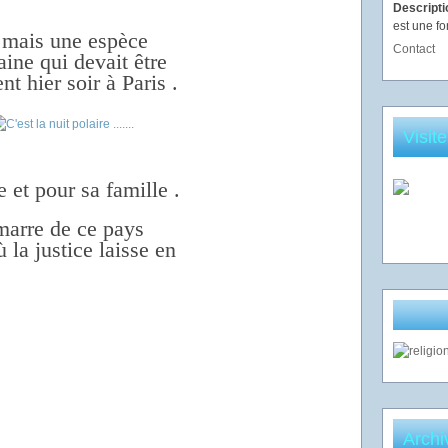
Descript
est une fo
s, mais une espèce
Contact
aine qui devait être
nt hier soir à Paris .
Visit
 et pour sa famille .
marre de ce pays
 la justice laisse en
Archi