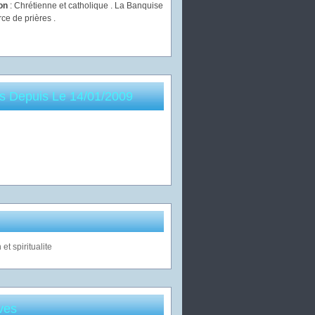
ion
: Chrétienne et catholique . La Banquise
rce de prières .
es Depuis Le 14/01/2009
ves