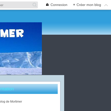
Connexion
+
Créer mon blog
ntation
 blog de Mortimer