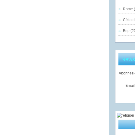
Rome
(
Cékoid
Bnp
(2
Newsl
Abonnez-v
Email