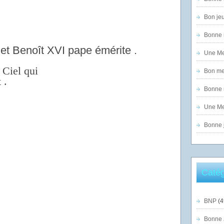
Bon jeu
Bonne n
et Benoît XVI pape émérite .
Une Mer
 Ciel qui
Bon mer
 .
Bonne n
Une Mer
Bonne j
Catég
BNP
(4
Bonne 