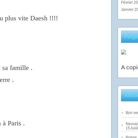
Février 2
Janvier 2
u plus vite Daesh
!!!!
Pingo
sa famille .
A copi
erre .
Artic
Bon ven
 à Paris .
Neuvai
15 Août
Bonne n