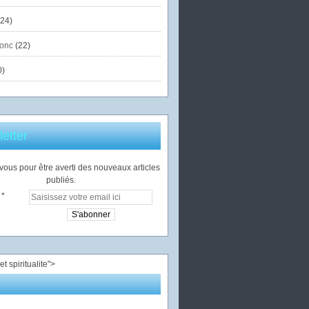
24)
onc
(22)
0)
etter
ous pour être averti des nouveaux articles
publiés.
">