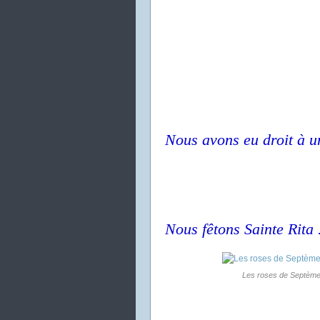
Nous avons eu droit à un
Nous fêtons Sainte Rita 
Les roses de Septèmes