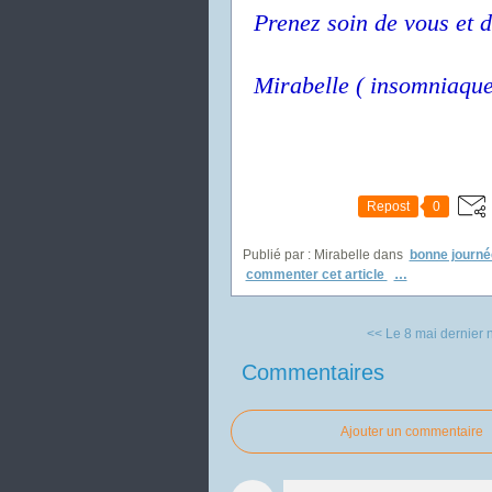
Prenez soin de vous et d
Mirabelle ( insomniaque
Repost
0
Publié par : Mirabelle
dans
bonne journé
commenter cet article
…
<< Le 8 mai dernier n
Commentaires
Ajouter un commentaire