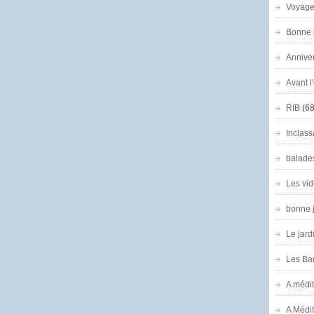
Voyage
Bonne n
Anniver
Avant l
RIB
(68
Inclass
balade
Les vid
bonne 
Le jard
Les Ban
A médit
A Médit