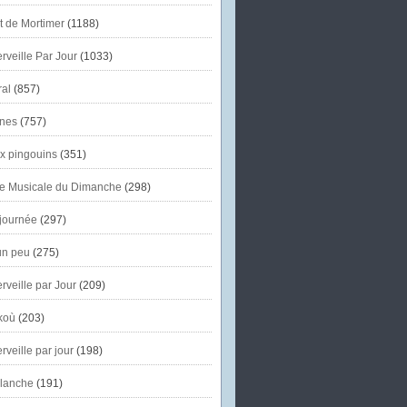
et de Mortimer
(1188)
veille Par Jour
(1033)
al
(857)
nes
(757)
x pingouins
(351)
e Musicale du Dimanche
(298)
journée
(297)
un peu
(275)
veille par Jour
(209)
koù
(203)
veille par jour
(198)
lanche
(191)