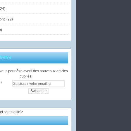
24)
onc
(22)
0)
etter
ous pour être averti des nouveaux articles
publiés.
">