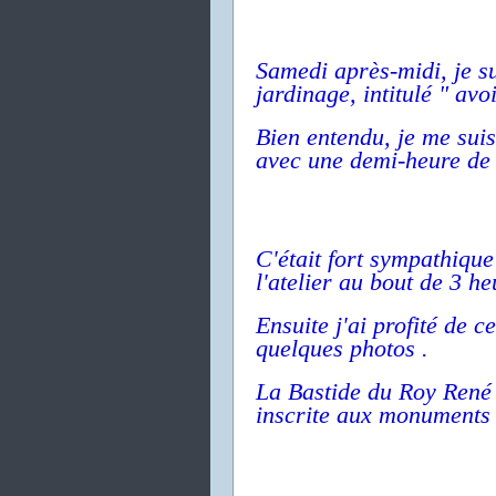
Samedi après-midi, je su
jardinage, intitulé " avo
Bien entendu, je me suis
avec une demi-heure de r
C'était fort sympathique
l'atelier au bout de 3 h
Ensuite j'ai profité de 
quelques photos .
La Bastide du Roy René f
inscrite aux monuments 