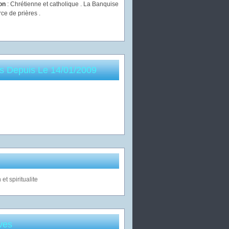
ion
: Chrétienne et catholique . La Banquise
rce de prières .
es Depuis Le 14/01/2009
ves