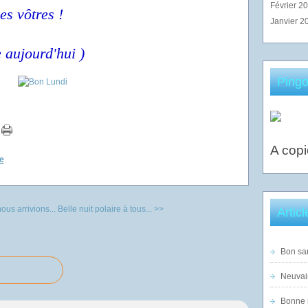
Février 2
es vôtres !
Janvier 2
 aujourd'hui )
Pingo
A copi
e
ous arrivions...
Belle nuit polaire à tous... >>
Artic
Bon sam
Neuvai
Bonne n