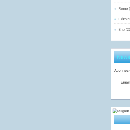
Rome
(
Cékoid
Bnp
(2
Newsl
Abonnez-v
Email