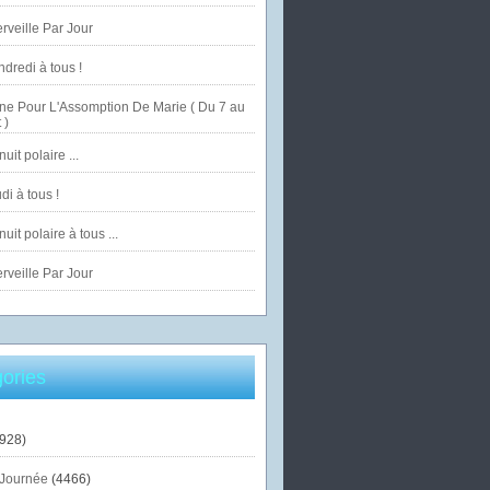
veille Par Jour
dredi à tous !
ne Pour L'Assomption De Marie ( Du 7 au
 )
uit polaire ...
di à tous !
uit polaire à tous ...
veille Par Jour
ories
928)
Journée
(4466)