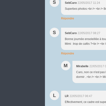
S
SebCaro
22/05/2017 11:24
Superbes photos.<br /> <br /> B
Répondre
S
SebCaro
22/05/2017 08:27
Bonne journée ensoleillée à toute
Mimi : trop de cafés ?<br /> <br 
Répondre
M
Mirabelle
22/05/2017 
Caro, non ce n'est pas 
dormir ..<br /> <br /> M
L
LR
22/05/2017 06:47
Effectivement, ce cadre est supe