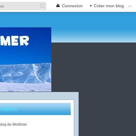
Connexion
+
Créer mon blog
ntation
 blog de Mortimer