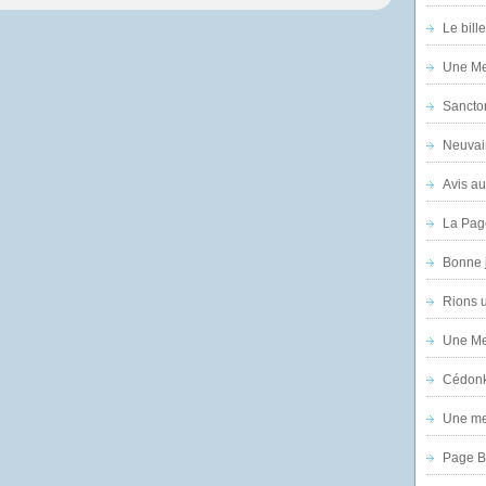
Le bill
Une Mer
Sanctor
Neuvai
Avis au
La Pag
Bonne 
Rions 
Une Mer
Cédon
Une mer
Page B