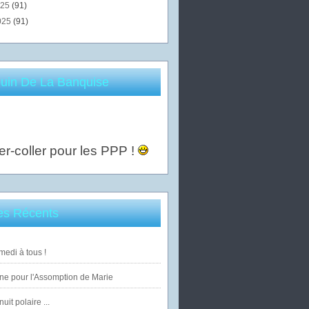
025
(91)
025
(91)
uin De La Banquise
er-coller pour les PPP !
les Récents
edi à tous !
ne pour l'Assomption de Marie
uit polaire ...