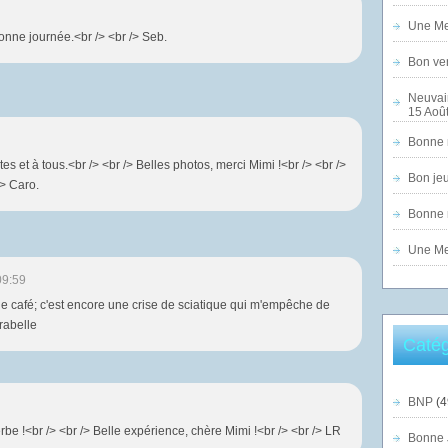
Une Mer
onne journée.<br /> <br /> Seb.
Bon ven
Neuvai
15 Août
Bonne n
s et à tous.<br /> <br /> Belles photos, merci Mimi !<br /> <br />
Bon jeu
/> Caro.
Bonne n
Une Mer
09:59
le café; c'est encore une crise de sciatique qui m'empêche de
irabelle
Catég
BNP
(4
rbe !<br /> <br /> Belle expérience, chère Mimi !<br /> <br /> LR
Bonne 