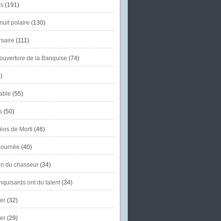
s
(191)
uit polaire
(130)
saire
(111)
'ouverture de la Banquise
(74)
)
able
(55)
s
(50)
éos de Morti
(46)
journée
(40)
in du chasseur
(34)
quisards ont du talent
(34)
er
(32)
er
(29)