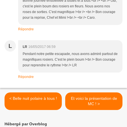
Bonne journée ensoleillée à toutes et à tous.<br /> <br /> Oui,
c'est le plein boum des rosiers en fleurs. Nous avons nos
roses de sorties. C'est magnifique !<br /> <br /> Bon courage
pour la reprise, Chef et Mimi !<br /> <br /> Caro.
Répondre
L
LR
16/05/2017 06:59
Pendant notre petite escapade, nous avons admiré partout de
magnifiques rosiers. C'est le plein boum !<br /> Bon courage
pour reprendre le rythme !<br /> LR
Répondre
< Belle nuit polaire à tous !
Et voici la présentation de
MC ! >
Hébergé par Overblog