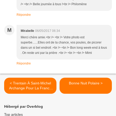
/> <br /> Belle journée à tous !<br /> Philomène
Répondre
M
Mirabelle
06/05/2017 06:34
Merci chère amie.<br /> <br /> Votre photo est
superbe.......Elles ont de la chance, vos poules, de picorer
dans un si bel endroit .<br /> <br /> Bon long week-end à tous
. On reste uni par la prière .<br /> <br /> <br /> Mimi
Répondre
< Trentain À Saint-Michel
Bonne Nuit Polaire >
Archange Pour La France
Du 8 Avril Au 8 Mai (Fête
De Saint-Michel)
Hébergé par Overblog
Top articles