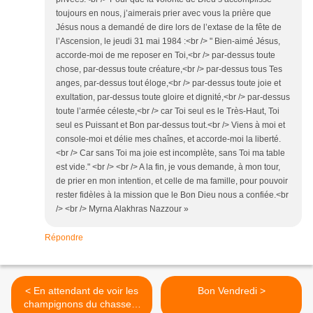
toujours en nous, j’aimerais prier avec vous la prière que
Jésus nous a demandé de dire lors de l’extase de la fête de
l’Ascension, le jeudi 31 mai 1984 :<br /> " Bien-aimé Jésus,
accorde-moi de me reposer en Toi,<br /> par-dessus toute
chose, par-dessus toute créature,<br /> par-dessus tous Tes
anges, par-dessus tout éloge,<br /> par-dessus toute joie et
exultation, par-dessus toute gloire et dignité,<br /> par-dessus
toute l’armée céleste,<br /> car Toi seul es le Très-Haut, Toi
seul es Puissant et Bon par-dessus tout.<br /> Viens à moi et
console-moi et délie mes chaînes, et accorde-moi la liberté.
<br /> Car sans Toi ma joie est incomplète, sans Toi ma table
est vide." <br /> <br /> A la fin, je vous demande, à mon tour,
de prier en mon intention, et celle de ma famille, pour pouvoir
rester fidèles à la mission que le Bon Dieu nous a confiée.<br
/> <br /> Myrna Alakhras Nazzour »
Répondre
< En attendant de voir les
Bon Vendredi >
champignons du chasseur