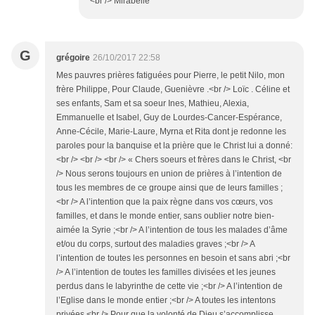
<br /> Mirabelle
G
grégoire
26/10/2017 22:58
Mes pauvres prières fatiguées pour Pierre, le petit Nilo, mon
frère Philippe, Pour Claude, Guenièvre .<br /> Loïc . Céline et
ses enfants, Sam et sa soeur Ines, Mathieu, Alexia,
Emmanuelle et Isabel, Guy de Lourdes-Cancer-Espérance,
Anne-Cécile, Marie-Laure, Myrna et Rita dont je redonne les
paroles pour la banquise et la prière que le Christ lui a donné:
<br /> <br /> <br /> « Chers soeurs et frères dans le Christ, <br
/> Nous serons toujours en union de prières à l’intention de
tous les membres de ce groupe ainsi que de leurs familles ;
<br /> A l’intention que la paix règne dans vos cœurs, vos
familles, et dans le monde entier, sans oublier notre bien-
aimée la Syrie ;<br /> A l’intention de tous les malades d’âme
et/ou du corps, surtout des maladies graves ;<br /> A
l’intention de toutes les personnes en besoin et sans abri ;<br
/> A l’intention de toutes les familles divisées et les jeunes
perdus dans le labyrinthe de cette vie ;<br /> A l’intention de
l’Eglise dans le monde entier ;<br /> A toutes les intentons
privées.<br /> Pour que la volonté de Dieu s’accomplisse