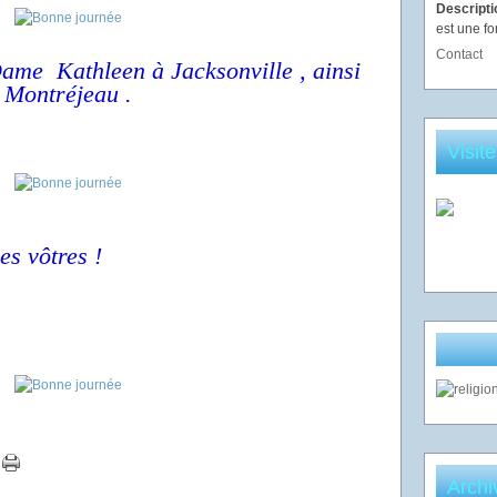
Descript
est une fo
Contact
ame Kathleen à Jacksonville , ainsi
 Montréjeau .
Visit
es vôtres !
Archi