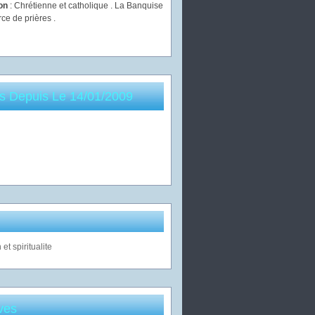
ion
: Chrétienne et catholique . La Banquise
rce de prières .
es Depuis Le 14/01/2009
ves