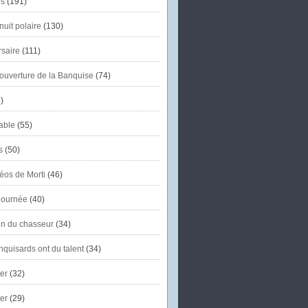
s
(191)
uit polaire
(130)
saire
(111)
'ouverture de la Banquise
(74)
)
able
(55)
s
(50)
éos de Morti
(46)
journée
(40)
in du chasseur
(34)
quisards ont du talent
(34)
er
(32)
er
(29)