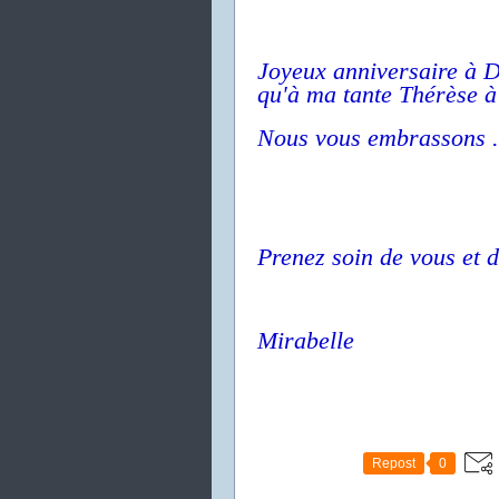
Joyeux anniversaire à D
qu'à ma tante Thérèse à
Nous vous embrassons .
Prenez soin de vous et d
Mirabelle
Repost
0