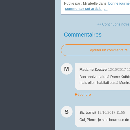
Publié par : Mirabelle
dans
bonne journé
commenter cet article
…
<< Continuons notr
Commentaires
Ajouter un commentaire
M
Madame Zouave
12/10/2017 1
Bon anniversaire à Dame Kathlee
mais elle n'habitait pas à Montr
Répondre
S
Sic transit
12/10/2017 11:55
Oui, Pierre, je suis heureuse de