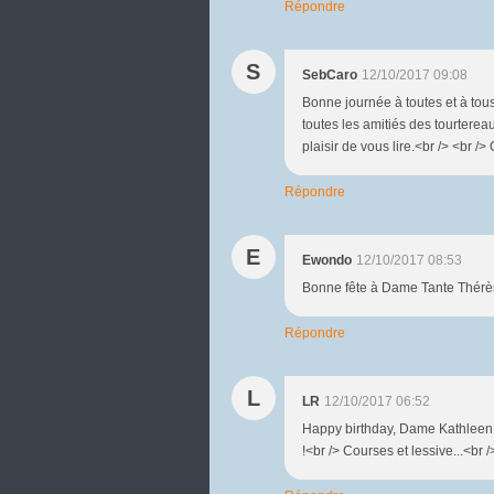
Répondre
S
SebCaro
12/10/2017 09:08
Bonne journée à toutes et à tou
toutes les amitiés des tourtereau
plaisir de vous lire.<br /> <br />
Répondre
E
Ewondo
12/10/2017 08:53
Bonne fête à Dame Tante Thérès
Répondre
L
LR
12/10/2017 06:52
Happy birthday, Dame Kathleen !
!<br /> Courses et lessive...<br 