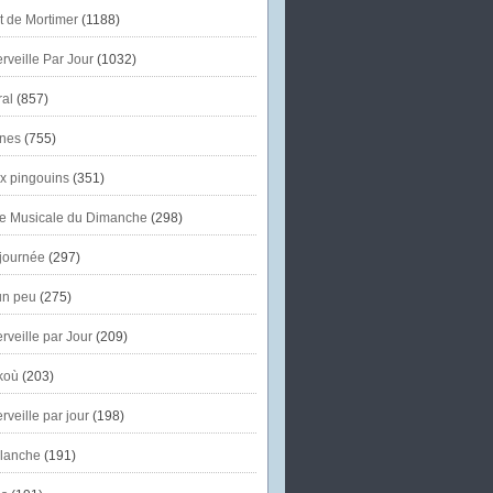
et de Mortimer
(1188)
veille Par Jour
(1032)
al
(857)
nes
(755)
x pingouins
(351)
e Musicale du Dimanche
(298)
journée
(297)
un peu
(275)
veille par Jour
(209)
koù
(203)
veille par jour
(198)
lanche
(191)