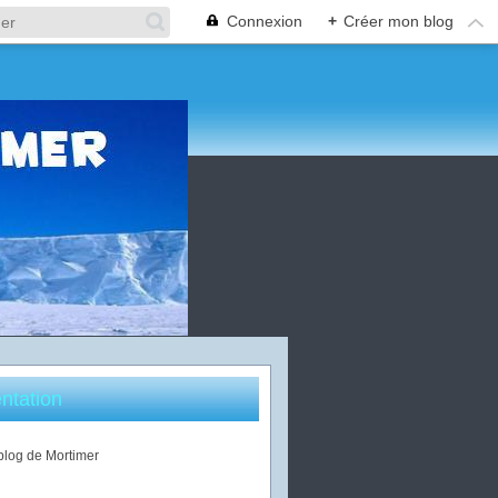
Connexion
+
Créer mon blog
ntation
 blog de Mortimer