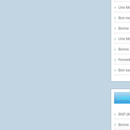
Une Mer
Bon mer
Bonne n
Une Mer
Bonne j
Fermet
Bon sam
Catég
BNP
(4
Bonne 