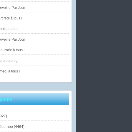
veille Par Jour
credi à tous !
uit polaire ...
veille Par Jour
ournée à tous !
ure du blog
edi à tous !
ories
927)
Journée
(4464)