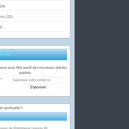
24)
onc
(22)
0)
etter
ous pour être averti des nouveaux articles
publiés.
">
vres de Philomène (saison III)