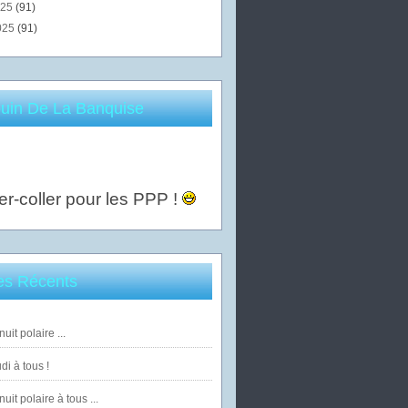
025
(91)
025
(91)
uin De La Banquise
er-coller pour les PPP !
les Récents
uit polaire ...
di à tous !
uit polaire à tous ...