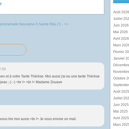
e
Août 202
Juillet 20
e promenade
Neuvaine À Sainte Rita ( 5... >>
Juin 202
Mai 2026
Avril 202
Mars 202
Février 2
Janvier 2
Décembr
2:09
Novembr
n et à votre Tante Thérèse. Moi aussi j'ai eu une tante Thérèse
Octobre 
éjeau ;-) :-) <br /> <br /> Madame Zouave
Septembr
Août 202
Juillet 20
Juin 202
Mai 2025
Avril 202
 vous lire moi aussi.<br /> Je vous envoie un mail.
Mars 202