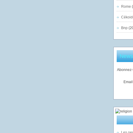
Rome
(
Cékoid
Bnp
(2
Newsl
Abonnez-v
Email
Les oeu