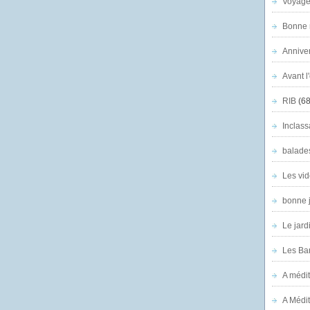
Voyage
Bonne n
Anniver
Avant l
RIB
(68
Inclass
balade
Les vid
bonne 
Le jard
Les Ban
A médit
A Médit