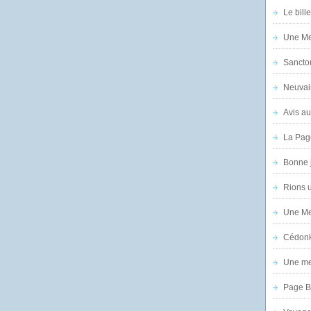
Le bill
Une Mer
Sanctor
Neuvai
Avis au
La Pag
Bonne 
Rions 
Une Mer
Cédon
Une mer
Page B