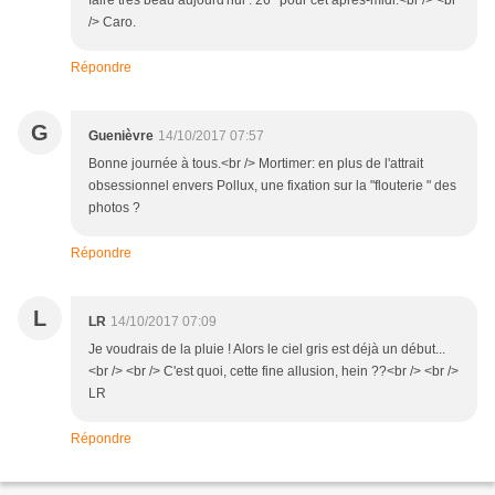
faire très beau aujourd'hui : 26° pour cet après-midi.<br /> <br
/> Caro.
Répondre
G
Guenièvre
14/10/2017 07:57
Bonne journée à tous.<br /> Mortimer: en plus de l'attrait
obsessionnel envers Pollux, une fixation sur la "flouterie " des
photos ?
Répondre
L
LR
14/10/2017 07:09
Je voudrais de la pluie ! Alors le ciel gris est déjà un début...
<br /> <br /> C'est quoi, cette fine allusion, hein ??<br /> <br />
LR
Répondre