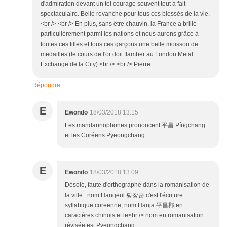
d'admiration devant un tel courage souvent tout à fait
spectaculaire. Belle revanche pour tous ces blessés de la vie.
<br /> <br /> En plus, sans être chauvin, la France a brillé
particulièrement parmi les nations et nous aurons grâce à
toutes ces filles et tous ces garçons une belle moisson de
medailles (le cours de l'or doit flamber au London Metal
Exchange de la City).<br /> <br /> Pierre.
Répondre
E
Ewondo
18/03/2018 13:15
Les mandarinophones prononcent 平昌 Píngchāng
et les Coréens Pyeongchang.
E
Ewondo
18/03/2018 13:09
Désolé, faute d'orthographe dans la romanisation de
la ville : nom Hangeul 평창군 c'est l'écriture
syllabique coreenne, nom Hanja 平昌郡 en
caractères chinois et le<br /> nom en romanisation
révisée est Pyeongchang.