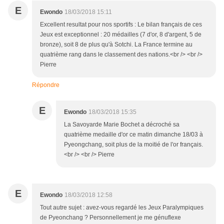
E
Ewondo
18/03/2018 15:11
Excellent resultat pour nos sportifs : Le bilan français de ces
Jeux est exceptionnel : 20 médailles (7 d'or, 8 d'argent, 5 de
bronze), soit 8 de plus qu'à Sotchi. La France termine au
quatrième rang dans le classement des nations.<br /> <br />
Pierre
Répondre
E
Ewondo
18/03/2018 15:35
La Savoyarde Marie Bochet a décroché sa
quatrième medaille d'or ce matin dimanche 18/03 à
Pyeongchang, soit plus de la moitié de l'or français.
<br /> <br /> Pierre
E
Ewondo
18/03/2018 12:58
Tout autre sujet : avez-vous regardé les Jeux Paralympiques
de Pyeonchang ? Personnellement je me génuflexe