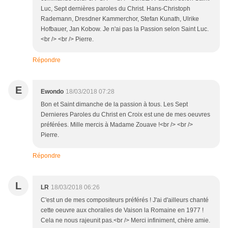
Luc, Sept dernières paroles du Christ. Hans-Christoph
Rademann, Dresdner Kammerchor, Stefan Kunath, Ulrike
Hofbauer, Jan Kobow. Je n'ai pas la Passion selon Saint Luc.
<br /> <br /> Pierre.
Répondre
E
Ewondo
18/03/2018 07:28
Bon et Saint dimanche de la passion à tous. Les Sept
Dernieres Paroles du Christ en Croix est une de mes oeuvres
préférées. Mille mercis à Madame Zouave !<br /> <br />
Pierre.
Répondre
L
LR
18/03/2018 06:26
C'est un de mes compositeurs préférés ! J'ai d'ailleurs chanté
cette oeuvre aux choralies de Vaison la Romaine en 1977 !
Cela ne nous rajeunit pas.<br /> Merci infiniment, chère amie.