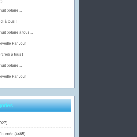
 )
uit polaire ...
di à tous !
uit polaire à tous ...
veille Par Jour
credi à tous !
uit polaire ...
veille Par Jour
ories
927)
Journée
(4465)