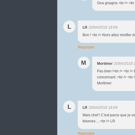
Gna gnagna <br /> <br 
L
LR
20/04/2018 19:09
Bon ! <br /> Alors allez renifler
Répondre
M
Mortimer
20/04/2018 
Pas bien !<br /> <br />
concernant .<br /> <br /
Mortimer
L
LR
20/04/2018 18:09
Mais chef ! C'est parce que je v
kleenex.....<br /> LR
Répondre