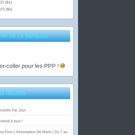
025
(91)
025
(91)
uin De La Banquise
er-coller pour les PPP !
les Récents
veille Par Jour
dredi à tous !
ne Pour L'Assomption De Marie ( Du 7 au