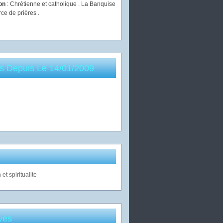
ion
: Chrétienne et catholique . La Banquise
rce de prières .
es Depuis Le 14/01/2009
ves