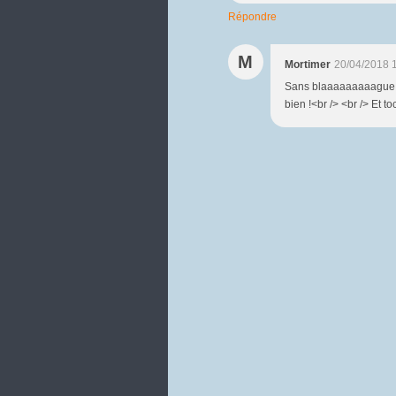
Répondre
M
Mortimer
20/04/2018 
Sans blaaaaaaaaague ?
bien !<br /> <br /> Et t