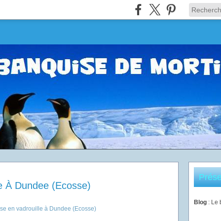
Prése
le À Dundee (Ecosse)
Blog
: Le