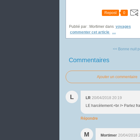
Repost
0
Publié par : Mortimer
dans
voyages
commenter cet article
…
<< Bonne nuit po
Commentaires
Ajouter un commentaire
L
LR
20/04/2018 20:19
LE harcèlement.<br /> Parlez fra
Répondre
M
Mortimer
20/04/2018 