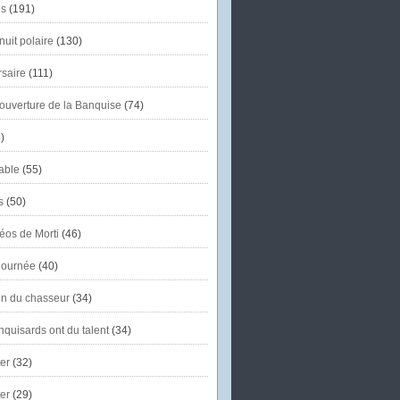
s
(191)
uit polaire
(130)
saire
(111)
'ouverture de la Banquise
(74)
)
able
(55)
s
(50)
éos de Morti
(46)
journée
(40)
in du chasseur
(34)
quisards ont du talent
(34)
er
(32)
er
(29)