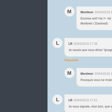
M
Mortimer
20/04/2018 
Enorme snif !<br /> <br 
Mortimer ( Damned)
L
LR
20/04/2018 17:36
Je savais que vous diriez "gnagn
Répondre
M
Mortimer
20/04/2018 
Pourquoi vous ne m'aime
L
LR
20/04/2018 17:01
Je vous signale, mon bon, que ce