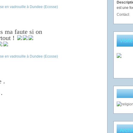
Descript
est une fo
Contact
 ma faute si on
rtout !
Visit
 .
.
Archi