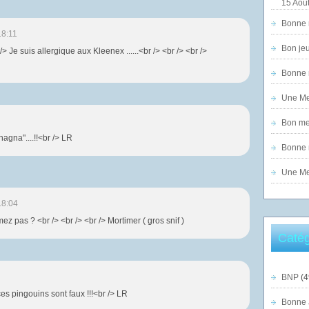
15 Août
Bonne n
18:11
Bon jeu
/> Je suis allergique aux Kleenex ......<br /> <br /> <br />
Bonne n
Une Mer
Bon mer
agna"....!!<br /> LR
Bonne n
Une Mer
18:04
z pas ? <br /> <br /> <br /> Mortimer ( gros snif )
Catég
BNP
(4
s pingouins sont faux !!!<br /> LR
Bonne 