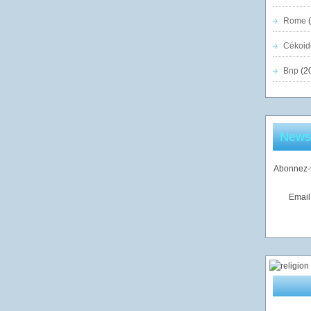
Rome
(
Cékoid
Bnp
(2
Newsl
Abonnez-v
Email