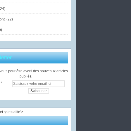
24)
onc
(22)
0)
etter
ous pour être averti des nouveaux articles
publiés.
">