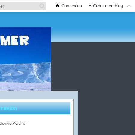
Connexion
+
Créer mon blog
ntation
 blog de Mortimer