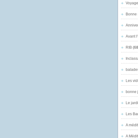
Voyage
Bonne n
Anniver
Avant l
RIB
(68
Inclass
balade
Les vid
bonne 
Le jard
Les Ban
A médit
A Médit