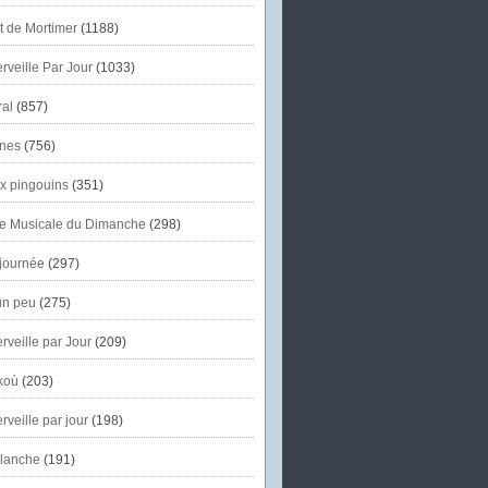
et de Mortimer
(1188)
veille Par Jour
(1033)
al
(857)
nes
(756)
x pingouins
(351)
e Musicale du Dimanche
(298)
journée
(297)
un peu
(275)
veille par Jour
(209)
koù
(203)
veille par jour
(198)
lanche
(191)