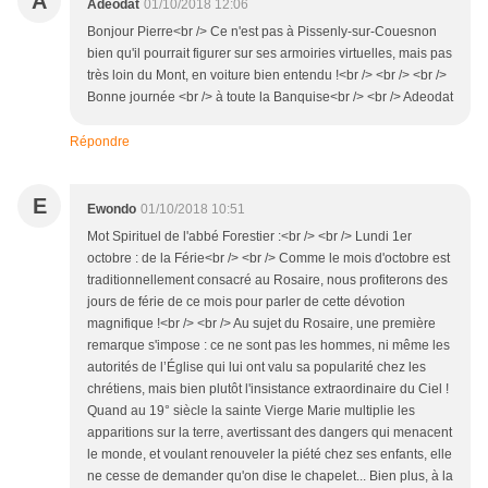
A
Adeodat
01/10/2018 12:06
Bonjour Pierre<br /> Ce n'est pas à Pissenly-sur-Couesnon
bien qu'il pourrait figurer sur ses armoiries virtuelles, mais pas
très loin du Mont, en voiture bien entendu !<br /> <br /> <br />
Bonne journée <br /> à toute la Banquise<br /> <br /> Adeodat
Répondre
E
Ewondo
01/10/2018 10:51
Mot Spirituel de l'abbé Forestier :<br /> <br /> Lundi 1er
octobre : de la Férie<br /> <br /> Comme le mois d'octobre est
traditionnellement consacré au Rosaire, nous profiterons des
jours de férie de ce mois pour parler de cette dévotion
magnifique !<br /> <br /> Au sujet du Rosaire, une première
remarque s'impose : ce ne sont pas les hommes, ni même les
autorités de l’Église qui lui ont valu sa popularité chez les
chrétiens, mais bien plutôt l'insistance extraordinaire du Ciel !
Quand au 19° siècle la sainte Vierge Marie multiplie les
apparitions sur la terre, avertissant des dangers qui menacent
le monde, et voulant renouveler la piété chez ses enfants, elle
ne cesse de demander qu'on dise le chapelet... Bien plus, à la