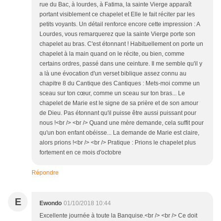
rue du Bac, à lourdes, à Fatima, la sainte Vierge apparaît
portant visiblement ce chapelet et Elle le fait réciter par les
petits voyants. Un détail renforce encore cette impression : A
Lourdes, vous remarquerez que la sainte Vierge porte son
chapelet au bras. C'est étonnant ! Habituellement on porte un
chapelet à la main quand on le récite, ou bien, comme
certains ordres, passé dans une ceinture. Il me semble qu'il y
a là une évocation d'un verset biblique assez connu au
chapitre 8 du Cantique des Cantiques : Mets-moi comme un
sceau sur ton cœur, comme un sceau sur ton bras... Le
chapelet de Marie est le signe de sa prière et de son amour
de Dieu. Pas étonnant qu'il puisse être aussi puissant pour
nous !<br /> <br /> Quand une mère demande, cela suffit pour
qu'un bon enfant obéisse... La demande de Marie est claire,
alors prions !<br /> <br /> Pratique : Prions le chapelet plus
fortement en ce mois d'octobre
Répondre
E
Ewondo
01/10/2018 10:44
Excellente journée à toute la Banquise.<br /> <br /> Ce doit